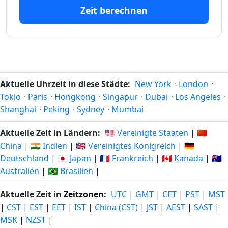
53 tage
53
13.06.26
27.09.26
Zeit berechnen
vor
tage in
54 tage
54
12.06.26
28.09.26
vor
tage in
55 tage
55
11.06.26
29.09.26
vor
tage in
Aktuelle Uhrzeit in diese Städte:
New York
·
London
·
Tokio
·
Paris
·
Hongkong
·
Singapur
·
Dubai
·
Los Angeles
·
56 tage
56
Shanghai
·
Peking
·
Sydney
·
Mumbai
10.06.26
30.09.26
vor
tage in
Aktuelle Zeit in Ländern:
🇺🇸 Vereinigte Staaten
|
🇨🇳
57 tage
57
China
|
🇮🇳 Indien
|
🇬🇧 Vereinigtes Königreich
|
🇩🇪
09.06.26
01.10.26
vor
tage in
Deutschland
|
🇯🇵 Japan
|
🇫🇷 Frankreich
|
🇨🇦 Kanada
|
🇦🇺
Australien
|
🇧🇷 Brasilien
|
58 tage
58
08.06.26
02.10.26
vor
tage in
Aktuelle Zeit in
Zeitzonen
:
UTC
|
GMT
|
CET
|
PST
|
MST
|
CST
|
EST
|
EET
|
IST
|
China (CST)
|
JST
|
AEST
|
SAST
|
59 tage
59
07.06.26
03.10.26
MSK
|
NZST
|
vor
tage in