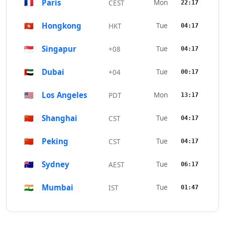
🇫🇷
Paris
Mon
CEST
22:17
🇭🇰
Hongkong
Tue
HKT
04:17
🇸🇬
Singapur
Tue
+08
04:17
🇦🇪
Dubai
Tue
+04
00:17
🇺🇸
Los Angeles
Mon
PDT
13:17
🇨🇳
Shanghai
Tue
CST
04:17
🇨🇳
Peking
Tue
CST
04:17
🇦🇺
Sydney
Tue
AEST
06:17
🇮🇳
Mumbai
Tue
IST
01:47