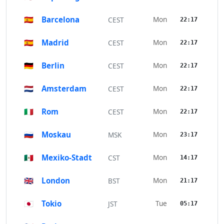
🇪🇸
Barcelona
Mon
CEST
22:17
🇪🇸
Madrid
Mon
CEST
22:17
🇩🇪
Berlin
Mon
CEST
22:17
🇳🇱
Amsterdam
Mon
CEST
22:17
🇮🇹
Rom
Mon
CEST
22:17
🇷🇺
Moskau
Mon
MSK
23:17
🇲🇽
Mexiko-Stadt
Mon
CST
14:17
🇬🇧
London
Mon
BST
21:17
🇯🇵
Tokio
Tue
JST
05:17