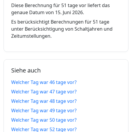
26.06.26
14.09.26
vor
tage in
Diese Berechnung für 51 tage vor liefert das
genaue Datum von 15. Juni 2026.
41 tage
41
25.06.26
15.09.26
Es berücksichtigt Berechnungen für 51 tage
vor
tage in
unter Berücksichtigung von Schaltjahren und
Zeitumstellungen.
42 tage
42
24.06.26
16.09.26
vor
tage in
43 tage
43
23.06.26
17.09.26
vor
tage in
Siehe auch
44 tage
44
22.06.26
18.09.26
Welcher Tag war 46 tage vor?
vor
tage in
Welcher Tag war 47 tage vor?
45 tage
45
Welcher Tag war 48 tage vor?
21.06.26
19.09.26
vor
tage in
Welcher Tag war 49 tage vor?
46 tage
46
Welcher Tag war 50 tage vor?
20.06.26
20.09.26
vor
tage in
Welcher Tag war 52 tage vor?