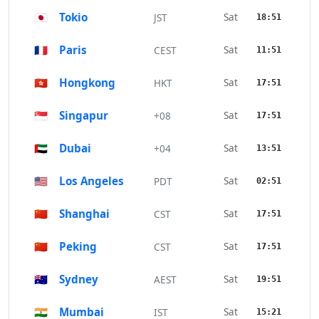
🇯🇵
Tokio
Sat
JST
18:51
🇫🇷
Paris
Sat
CEST
11:51
🇭🇰
Hongkong
Sat
HKT
17:51
🇸🇬
Singapur
Sat
+08
17:51
🇦🇪
Dubai
Sat
+04
13:51
🇺🇸
Los Angeles
Sat
PDT
02:51
🇨🇳
Shanghai
Sat
CST
17:51
🇨🇳
Peking
Sat
CST
17:51
🇦🇺
Sydney
Sat
AEST
19:51
🇮🇳
Mumbai
Sat
IST
15:21