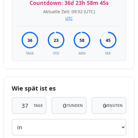
Countdown:
36d 23h 58m 45s
Aktuelle Zeit:
09:52
(UTC)
UTC
36
23
58
45
TAGE
STD
MIN
SEK
Wie spät ist es
TAGE
STUNDEN
MINUTEN