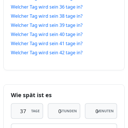
32 tage
32
Welcher Tag wird sein 36 tage in?
05.07.26
07.09.26
vor
tage in
Welcher Tag wird sein 38 tage in?
33 tage
33
Welcher Tag wird sein 39 tage in?
04.07.26
08.09.26
vor
tage in
Welcher Tag wird sein 40 tage in?
Welcher Tag wird sein 41 tage in?
34 tage
34
03.07.26
09.09.26
vor
tage in
Welcher Tag wird sein 42 tage in?
35 tage
35
02.07.26
10.09.26
vor
tage in
36 tage
36
01.07.26
11.09.26
vor
tage in
Wie spät ist es
37
37 tage
30.06.26
tage
12.09.26
TAGE
STUNDEN
MINUTEN
vor
in