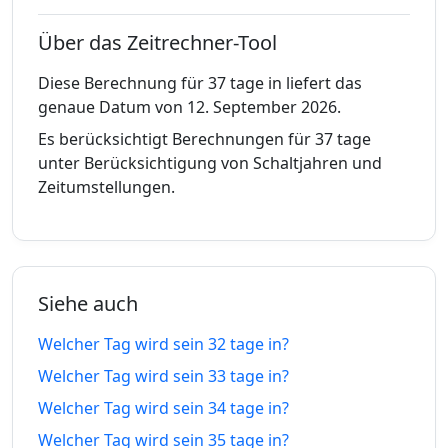
12.07.26
31.08.26
vor
tage in
Über das Zeitrechner-Tool
26 tage
26
11.07.26
01.09.26
vor
tage in
Diese Berechnung für 37 tage in liefert das
genaue Datum von 12. September 2026.
27 tage
27
10.07.26
02.09.26
Es berücksichtigt Berechnungen für 37 tage
vor
tage in
unter Berücksichtigung von Schaltjahren und
Zeitumstellungen.
28 tage
28
09.07.26
03.09.26
vor
tage in
29 tage
29
08.07.26
04.09.26
vor
tage in
Siehe auch
30 tage
30
07.07.26
05.09.26
Welcher Tag wird sein 32 tage in?
vor
tage in
Welcher Tag wird sein 33 tage in?
31 tage
31
Welcher Tag wird sein 34 tage in?
06.07.26
06.09.26
vor
tage in
Welcher Tag wird sein 35 tage in?