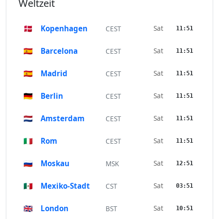
Weltzeit
🇩🇰
Kopenhagen
Sat
CEST
11:51
🇪🇸
Barcelona
Sat
CEST
11:51
🇪🇸
Madrid
Sat
CEST
11:51
🇩🇪
Berlin
Sat
CEST
11:51
🇳🇱
Amsterdam
Sat
CEST
11:51
🇮🇹
Rom
Sat
CEST
11:51
🇷🇺
Moskau
Sat
MSK
12:51
🇲🇽
Mexiko-Stadt
Sat
CST
03:51
🇬🇧
London
Sat
BST
10:51