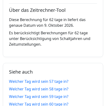
19.06.26
27.09.26
vor
tage in
Über das Zeitrechner-Tool
51 tage
51
18.06.26
28.09.26
vor
tage in
Diese Berechnung für 62 tage in liefert das
genaue Datum von 9. Oktober 2026.
52 tage
52
17.06.26
29.09.26
Es berücksichtigt Berechnungen für 62 tage
vor
tage in
unter Berücksichtigung von Schaltjahren und
Zeitumstellungen.
53 tage
53
16.06.26
30.09.26
vor
tage in
54 tage
54
15.06.26
01.10.26
vor
tage in
Siehe auch
55 tage
55
14.06.26
02.10.26
Welcher Tag wird sein 57 tage in?
vor
tage in
Welcher Tag wird sein 58 tage in?
56 tage
56
Welcher Tag wird sein 59 tage in?
13.06.26
03.10.26
vor
tage in
Welcher Tag wird sein 60 tage in?