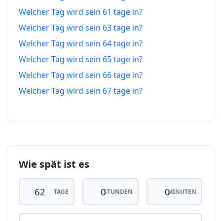
57 tage
57
Welcher Tag wird sein 61 tage in?
12.06.26
04.10.26
vor
tage in
Welcher Tag wird sein 63 tage in?
58 tage
58
Welcher Tag wird sein 64 tage in?
11.06.26
05.10.26
vor
tage in
Welcher Tag wird sein 65 tage in?
Welcher Tag wird sein 66 tage in?
59 tage
59
10.06.26
06.10.26
vor
tage in
Welcher Tag wird sein 67 tage in?
60 tage
60
09.06.26
07.10.26
vor
tage in
61 tage
61
08.06.26
08.10.26
vor
tage in
Wie spät ist es
62
62 tage
07.06.26
tage
09.10.26
TAGE
STUNDEN
MINUTEN
vor
in