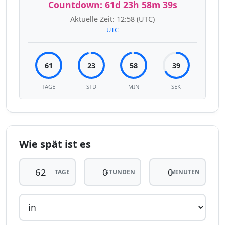
Countdown:
61d 23h 58m 39s
Aktuelle Zeit:
12:58
(UTC)
UTC
61
23
58
39
TAGE
STD
MIN
SEK
Wie spät ist es
TAGE
STUNDEN
MINUTEN