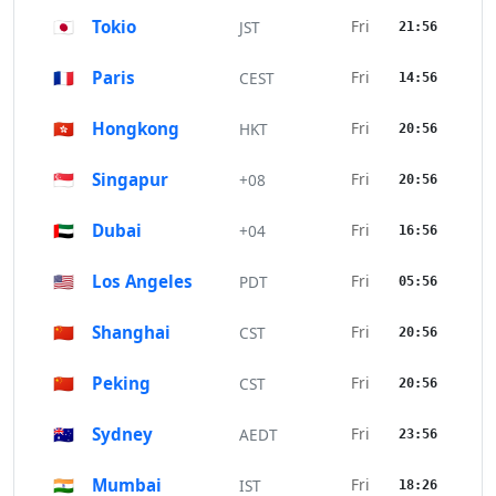
🇯🇵
Tokio
Fri
JST
21:56
🇫🇷
Paris
Fri
CEST
14:56
🇭🇰
Hongkong
Fri
HKT
20:56
🇸🇬
Singapur
Fri
+08
20:56
🇦🇪
Dubai
Fri
+04
16:56
🇺🇸
Los Angeles
Fri
PDT
05:56
🇨🇳
Shanghai
Fri
CST
20:56
🇨🇳
Peking
Fri
CST
20:56
🇦🇺
Sydney
Fri
AEDT
23:56
🇮🇳
Mumbai
Fri
IST
18:26