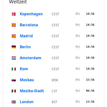
Weltzeit
🇩🇰
Kopenhagen
Fri
CEST
14:56
🇪🇸
Barcelona
Fri
CEST
14:56
🇪🇸
Madrid
Fri
CEST
14:56
🇩🇪
Berlin
Fri
CEST
14:56
🇳🇱
Amsterdam
Fri
CEST
14:56
🇮🇹
Rom
Fri
CEST
14:56
🇷🇺
Moskau
Fri
MSK
15:56
🇲🇽
Mexiko-Stadt
Fri
CST
06:56
🇬🇧
London
Fri
BST
13:56