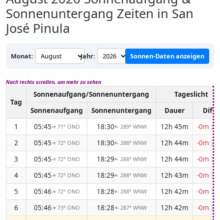
Sonnenuntergang Zeiten in San
José Pinula
Monat:
Jahr:
Sonnen-Daten anzeigen
Nach rechts scrollen, um mehr zu sehen
Sonnenaufgang/Sonnenuntergang
Tageslicht
Tag
Sonnenaufgang
Sonnenuntergang
Dauer
Diff.
1
05:45
18:30
12h 45m
-0m 35
71° ONO
289° WNW
↑
↑
2
05:45
18:30
12h 44m
-0m 36
72° ONO
288° WNW
↑
↑
3
05:45
18:29
12h 44m
-0m 36
72° ONO
288° WNW
↑
↑
4
05:45
18:29
12h 43m
-0m 37
72° ONO
288° WNW
↑
↑
5
05:46
18:28
12h 42m
-0m 37
72° ONO
288° WNW
↑
↑
6
05:46
18:28
12h 42m
-0m 38
73° ONO
287° WNW
↑
↑