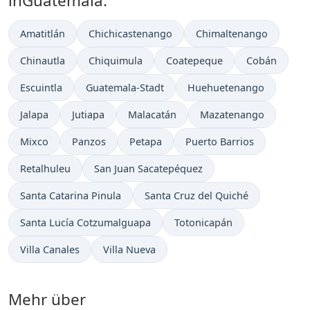
inGuatemala:
Amatitlán
Chichicastenango
Chimaltenango
Chinautla
Chiquimula
Coatepeque
Cobán
Escuintla
Guatemala-Stadt
Huehuetenango
Jalapa
Jutiapa
Malacatán
Mazatenango
Mixco
Panzos
Petapa
Puerto Barrios
Retalhuleu
San Juan Sacatepéquez
Santa Catarina Pinula
Santa Cruz del Quiché
Santa Lucía Cotzumalguapa
Totonicapán
Villa Canales
Villa Nueva
Mehr über