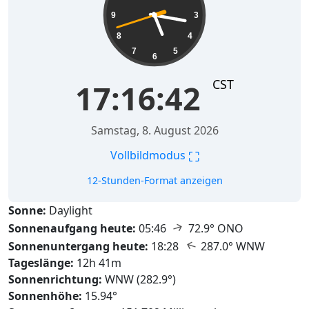
9
3
8
4
7
5
6
CST
17:16:43
Samstag, 8. August 2026
⛶
Vollbildmodus
12-Stunden-Format anzeigen
Sonne:
Daylight
↑
Sonnenaufgang heute:
05:46
72.9° ONO
↑
Sonnenuntergang heute:
18:28
287.0° WNW
Tageslänge:
12h 41m
Sonnenrichtung:
WNW (282.9°)
Sonnenhöhe:
15.94°