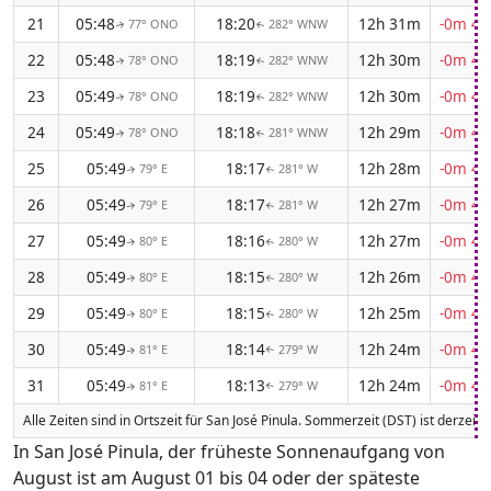
21
05:48
18:20
12h 31m
-0m 44
77° ONO
282° WNW
↑
↑
22
05:48
18:19
12h 30m
-0m 44
78° ONO
282° WNW
↑
↑
23
05:49
18:19
12h 30m
-0m 44
78° ONO
282° WNW
↑
↑
24
05:49
18:18
12h 29m
-0m 45
78° ONO
281° WNW
↑
↑
25
05:49
18:17
12h 28m
-0m 45
79° E
281° W
↑
↑
26
05:49
18:17
12h 27m
-0m 45
79° E
281° W
↑
↑
27
05:49
18:16
12h 27m
-0m 45
80° E
280° W
↑
↑
28
05:49
18:15
12h 26m
-0m 45
80° E
280° W
↑
↑
29
05:49
18:15
12h 25m
-0m 46
80° E
280° W
↑
↑
30
05:49
18:14
12h 24m
-0m 46
81° E
279° W
↑
↑
31
05:49
18:13
12h 24m
-0m 46
81° E
279° W
↑
↑
Alle Zeiten sind in Ortszeit für San José Pinula. Sommerzeit (DST) ist derzeit 
In San José Pinula, der früheste Sonnenaufgang von
August ist am August 01 bis 04 oder der späteste