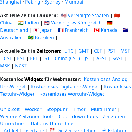
Shanghai
·
Peking
·
Sydney
·
Mumbai
Aktuelle Zeit in Ländern:
🇺🇸 Vereinigte Staaten
|
🇨🇳
China
|
🇮🇳 Indien
|
🇬🇧 Vereinigtes Königreich
|
🇩🇪
Deutschland
|
🇯🇵 Japan
|
🇫🇷 Frankreich
|
🇨🇦 Kanada
|
🇦🇺
Australien
|
🇧🇷 Brasilien
|
Aktuelle Zeit in
Zeitzonen
:
UTC
|
GMT
|
CET
|
PST
|
MST
|
CST
|
EST
|
EET
|
IST
|
China (CST)
|
JST
|
AEST
|
SAST
|
MSK
|
NZST
|
Kostenlos
Widgets
für Webmaster:
Kostenloses Analog-
Uhr-Widget
|
Kostenloses Digitaluhr-Widget
|
Kostenloses
Textuhr-Widget
|
Kostenloses Wortuhr-Widget
Unix-Zeit
|
Wecker
|
Stoppuhr
|
Timer
|
Multi-Timer
|
Weitere Zeitzonen-Tools
|
Countdown-Tools
|
Zeitzonen-
Umrechner
|
Datums-Umrechner
|
Artikel
|
Feiertage
|
⏰ Die Zeit verstehen
|
☀️ Erfahren