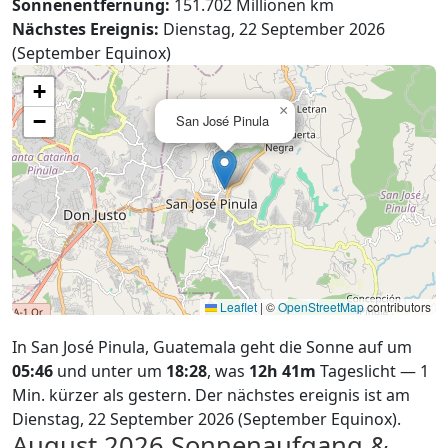
Sonnenentfernung:
151.702 Millionen km
Nächstes Ereignis:
Dienstag, 22 September 2026
(September Equinox)
+
×
−
San José Pinula
Leaflet
|
©
OpenStreetMap
contributors
In San José Pinula, Guatemala geht die Sonne auf um
05:46
und unter um
18:28
, was
12h 41m
Tageslicht — 1
Min. kürzer als gestern. Der nächstes ereignis ist am
Dienstag, 22 September 2026 (September Equinox).
August 2026
Sonnenaufgang &