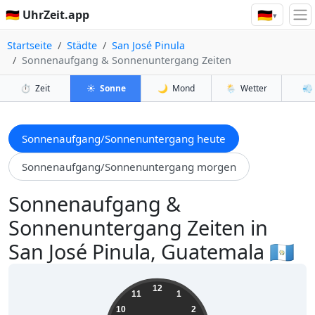
🇩🇪
🇩🇪 UhrZeit.app
▾
Startseite
Städte
San José Pinula
Sonnenaufgang & Sonnenuntergang Zeiten
⏱️
Zeit
☀️
Sonne
🌙
Mond
🌦️
Wetter
💨
Sonnenaufgang/Sonnenuntergang heute
Sonnenaufgang/Sonnenuntergang morgen
Sonnenaufgang &
Sonnenuntergang Zeiten in
San José Pinula, Guatemala 🇬🇹
17:16:43
12
11
1
10
2