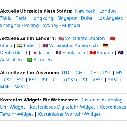
Aktuelle Uhrzeit in diese Städte:
New York
·
London
·
Tokio
·
Paris
·
Hongkong
·
Singapur
·
Dubai
·
Los Angeles
·
Shanghai
·
Peking
·
Sydney
·
Mumbai
Aktuelle Zeit in Ländern:
🇺🇸 Vereinigte Staaten
|
🇨🇳
China
|
🇮🇳 Indien
|
🇬🇧 Vereinigtes Königreich
|
🇩🇪
Deutschland
|
🇯🇵 Japan
|
🇫🇷 Frankreich
|
🇨🇦 Kanada
|
🇦🇺
Australien
|
🇧🇷 Brasilien
|
Aktuelle Zeit in
Zeitzonen
:
UTC
|
GMT
|
CET
|
PST
|
MST
|
CST
|
EST
|
EET
|
IST
|
China (CST)
|
JST
|
AEST
|
SAST
|
MSK
|
NZST
|
Kostenlos
Widgets
für Webmaster:
Kostenloses Analog-
Uhr-Widget
|
Kostenloses Digitaluhr-Widget
|
Kostenloses
Textuhr-Widget
|
Kostenloses Wortuhr-Widget