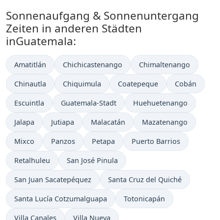
Sonnenaufgang & Sonnenuntergang
Zeiten in anderen Städten
inGuatemala:
Amatitlán
Chichicastenango
Chimaltenango
Chinautla
Chiquimula
Coatepeque
Cobán
Escuintla
Guatemala-Stadt
Huehuetenango
Jalapa
Jutiapa
Malacatán
Mazatenango
Mixco
Panzos
Petapa
Puerto Barrios
Retalhuleu
San José Pinula
San Juan Sacatepéquez
Santa Cruz del Quiché
Santa Lucía Cotzumalguapa
Totonicapán
Villa Canales
Villa Nueva