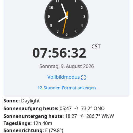
11
1
10
2
9
3
8
4
7
5
6
CST
07:56:34
Sonntag, 9. August 2026
⛶
Vollbildmodus
12-Stunden-Format anzeigen
Sonne:
Daylight
↑
Sonnenaufgang heute:
05:47
73.2° ONO
↑
Sonnenuntergang heute:
18:27
286.7° WNW
Tageslänge:
12h 40m
Sonnenrichtung:
E (79.8°)