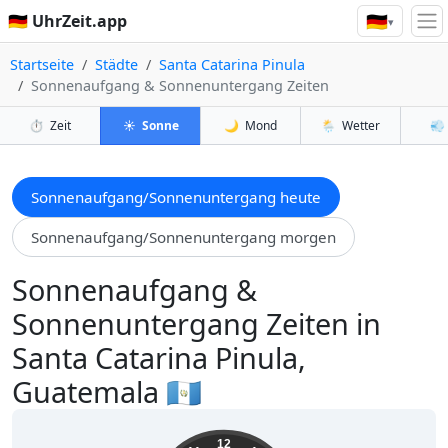
🇩🇪
🇩🇪 UhrZeit.app
▾
Startseite
Städte
Santa Catarina Pinula
Sonnenaufgang & Sonnenuntergang Zeiten
⏱️
Zeit
☀️
Sonne
🌙
Mond
🌦️
Wetter
💨
Sonnenaufgang/Sonnenuntergang heute
Sonnenaufgang/Sonnenuntergang morgen
Sonnenaufgang &
Sonnenuntergang Zeiten in
Santa Catarina Pinula,
Guatemala 🇬🇹
07:56:34
12