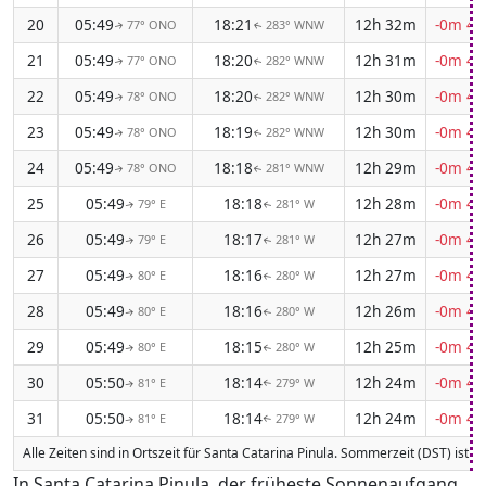
20
05:49
18:21
12h 32m
-0m 43
77° ONO
283° WNW
↑
↑
21
05:49
18:20
12h 31m
-0m 44
77° ONO
282° WNW
↑
↑
22
05:49
18:20
12h 30m
-0m 44
78° ONO
282° WNW
↑
↑
23
05:49
18:19
12h 30m
-0m 44
78° ONO
282° WNW
↑
↑
24
05:49
18:18
12h 29m
-0m 45
78° ONO
281° WNW
↑
↑
25
05:49
18:18
12h 28m
-0m 45
79° E
281° W
↑
↑
26
05:49
18:17
12h 27m
-0m 45
79° E
281° W
↑
↑
27
05:49
18:16
12h 27m
-0m 45
80° E
280° W
↑
↑
28
05:49
18:16
12h 26m
-0m 45
80° E
280° W
↑
↑
29
05:49
18:15
12h 25m
-0m 46
80° E
280° W
↑
↑
30
05:50
18:14
12h 24m
-0m 46
81° E
279° W
↑
↑
31
05:50
18:14
12h 24m
-0m 46
81° E
279° W
↑
↑
Alle Zeiten sind in Ortszeit für Santa Catarina Pinula. Sommerzeit (DST) ist d
In Santa Catarina Pinula, der früheste Sonnenaufgang