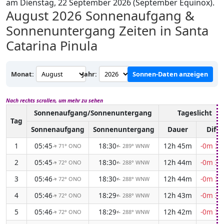
am Dienstag, 22 September 2026 (September Equinox).
August 2026
Sonnenaufgang &
Sonnenuntergang Zeiten in Santa
Catarina Pinula
Monat:
Jahr:
Sonnen-Daten anzeigen
Nach rechts scrollen, um mehr zu sehen
Sonnenaufgang/Sonnenuntergang
Tageslicht
Tag
Sonnenaufgang
Sonnenuntergang
Dauer
Diff.
1
05:45
18:30
12h 45m
-0m 35
71° ONO
289° WNW
↑
↑
2
05:45
18:30
12h 44m
-0m 36
72° ONO
288° WNW
↑
↑
3
05:46
18:30
12h 44m
-0m 36
72° ONO
288° WNW
↑
↑
4
05:46
18:29
12h 43m
-0m 37
72° ONO
288° WNW
↑
↑
5
05:46
18:29
12h 42m
-0m 38
72° ONO
288° WNW
↑
↑