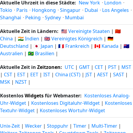
Aktuelle Uhrzeit in diese Städte:
New York
·
London
·
Tokio
·
Paris
·
Hongkong
·
Singapur
·
Dubai
·
Los Angeles
·
Shanghai
·
Peking
·
Sydney
·
Mumbai
Aktuelle Zeit in Ländern:
🇺🇸 Vereinigte Staaten
|
🇨🇳
China
|
🇮🇳 Indien
|
🇬🇧 Vereinigtes Königreich
|
🇩🇪
Deutschland
|
🇯🇵 Japan
|
🇫🇷 Frankreich
|
🇨🇦 Kanada
|
🇦🇺
Australien
|
🇧🇷 Brasilien
|
Aktuelle Zeit in
Zeitzonen
:
UTC
|
GMT
|
CET
|
PST
|
MST
|
CST
|
EST
|
EET
|
IST
|
China (CST)
|
JST
|
AEST
|
SAST
|
MSK
|
NZST
|
Kostenlos
Widgets
für Webmaster:
Kostenloses Analog-
Uhr-Widget
|
Kostenloses Digitaluhr-Widget
|
Kostenloses
Textuhr-Widget
|
Kostenloses Wortuhr-Widget
Unix-Zeit
|
Wecker
|
Stoppuhr
|
Timer
|
Multi-Timer
|