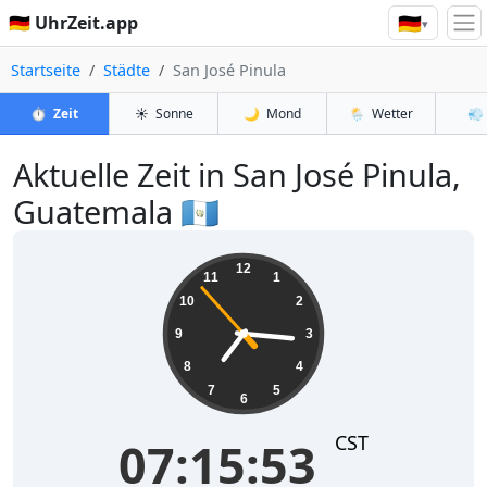
🇩🇪
🇩🇪 UhrZeit.app
▾
Startseite
Städte
San José Pinula
⏱️
Zeit
☀️
Sonne
🌙
Mond
🌦️
Wetter
💨
Aktuelle Zeit in San José Pinula,
Guatemala 🇬🇹
07:15:54
12
11
1
10
2
9
3
8
4
7
5
6
CST
07:15:54