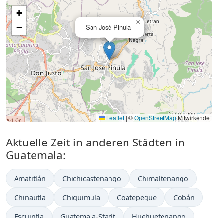
+
×
−
San José Pinula
Leaflet
|
©
OpenStreetMap
Mitwirkende
Aktuelle Zeit in anderen Städten in
Guatemala:
Amatitlán
Chichicastenango
Chimaltenango
Chinautla
Chiquimula
Coatepeque
Cobán
Escuintla
Guatemala-Stadt
Huehuetenango