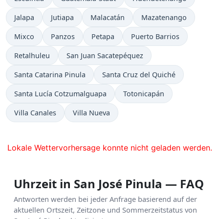
Jalapa
Jutiapa
Malacatán
Mazatenango
Mixco
Panzos
Petapa
Puerto Barrios
Retalhuleu
San Juan Sacatepéquez
Santa Catarina Pinula
Santa Cruz del Quiché
Santa Lucía Cotzumalguapa
Totonicapán
Villa Canales
Villa Nueva
Lokale Wettervorhersage konnte nicht geladen werden.
Uhrzeit in San José Pinula — FAQ
Antworten werden bei jeder Anfrage basierend auf der
aktuellen Ortszeit, Zeitzone und Sommerzeitstatus von