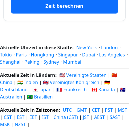
227
227
25.12.25
24.03.27
Zeit berechnen
tage vor
tage in
228
228
24.12.25
25.03.27
tage vor
tage in
229
229
23.12.25
26.03.27
tage vor
tage in
Aktuelle Uhrzeit in diese Städte:
New York
·
London
·
Tokio
·
Paris
·
Hongkong
·
Singapur
·
Dubai
·
Los Angeles
·
230
230
Shanghai
·
Peking
·
Sydney
·
Mumbai
22.12.25
27.03.27
tage vor
tage in
Aktuelle Zeit in Ländern:
🇺🇸 Vereinigte Staaten
|
🇨🇳
231
231
China
|
🇮🇳 Indien
|
🇬🇧 Vereinigtes Königreich
|
🇩🇪
21.12.25
28.03.27
tage vor
tage in
Deutschland
|
🇯🇵 Japan
|
🇫🇷 Frankreich
|
🇨🇦 Kanada
|
🇦🇺
Australien
|
🇧🇷 Brasilien
|
232
232
20.12.25
29.03.27
tage vor
tage in
Aktuelle Zeit in
Zeitzonen
:
UTC
|
GMT
|
CET
|
PST
|
MST
|
CST
|
EST
|
EET
|
IST
|
China (CST)
|
JST
|
AEST
|
SAST
|
233
233
19.12.25
30.03.27
MSK
|
NZST
|
tage vor
tage in