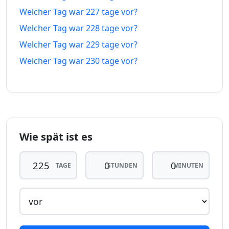
221
221
Welcher Tag war 227 tage vor?
31.12.25
18.03.27
tage vor
tage in
Welcher Tag war 228 tage vor?
Welcher Tag war 229 tage vor?
222
222
30.12.25
19.03.27
tage vor
tage in
Welcher Tag war 230 tage vor?
223
223
29.12.25
20.03.27
tage vor
tage in
224
224
28.12.25
21.03.27
tage vor
tage in
Wie spät ist es
225
225
tage
27.12.25
tage
22.03.27
TAGE
STUNDEN
MINUTEN
vor
in
226
226
26.12.25
23.03.27
tage vor
tage in