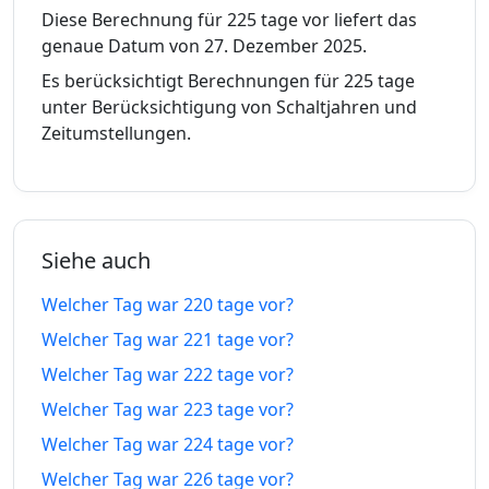
07.01.26
11.03.27
tage vor
tage in
Diese Berechnung für 225 tage vor liefert das
genaue Datum von 27. Dezember 2025.
215
215
06.01.26
12.03.27
Es berücksichtigt Berechnungen für 225 tage
tage vor
tage in
unter Berücksichtigung von Schaltjahren und
Zeitumstellungen.
216
216
05.01.26
13.03.27
tage vor
tage in
217
217
04.01.26
14.03.27
tage vor
tage in
Siehe auch
218
218
03.01.26
15.03.27
Welcher Tag war 220 tage vor?
tage vor
tage in
Welcher Tag war 221 tage vor?
219
219
Welcher Tag war 222 tage vor?
02.01.26
16.03.27
tage vor
tage in
Welcher Tag war 223 tage vor?
220
220
Welcher Tag war 224 tage vor?
01.01.26
17.03.27
tage vor
tage in
Welcher Tag war 226 tage vor?