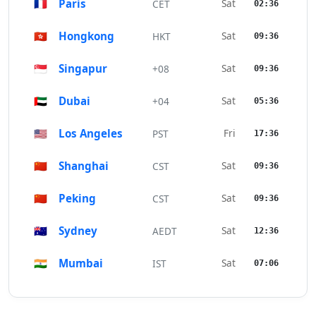
🇫🇷
Paris
Sat
CET
02:36
🇭🇰
Hongkong
Sat
HKT
09:36
🇸🇬
Singapur
Sat
+08
09:36
🇦🇪
Dubai
Sat
+04
05:36
🇺🇸
Los Angeles
Fri
PST
17:36
🇨🇳
Shanghai
Sat
CST
09:36
🇨🇳
Peking
Sat
CST
09:36
🇦🇺
Sydney
Sat
AEDT
12:36
🇮🇳
Mumbai
Sat
IST
07:06