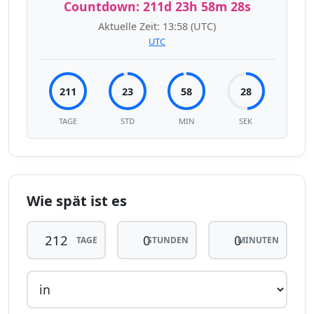
Countdown:
211d 23h 58m 28s
Aktuelle Zeit:
13:58
(UTC)
UTC
211
23
58
28
TAGE
STD
MIN
SEK
Wie spät ist es
TAGE
STUNDEN
MINUTEN