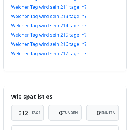
207
207
Welcher Tag wird sein 211 tage in?
14.01.26
04.03.27
tage vor
tage in
Welcher Tag wird sein 213 tage in?
208
208
Welcher Tag wird sein 214 tage in?
13.01.26
05.03.27
tage vor
tage in
Welcher Tag wird sein 215 tage in?
Welcher Tag wird sein 216 tage in?
209
209
12.01.26
06.03.27
tage vor
tage in
Welcher Tag wird sein 217 tage in?
210
210
11.01.26
07.03.27
tage vor
tage in
211
211
10.01.26
08.03.27
tage vor
tage in
Wie spät ist es
212
212
tage
09.01.26
tage
09.03.27
TAGE
STUNDEN
MINUTEN
vor
in