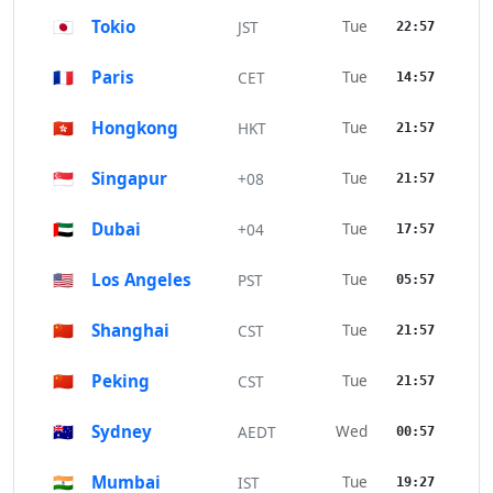
🇯🇵
Tokio
Tue
JST
22:57
🇫🇷
Paris
Tue
CET
14:57
🇭🇰
Hongkong
Tue
HKT
21:57
🇸🇬
Singapur
Tue
+08
21:57
🇦🇪
Dubai
Tue
+04
17:57
🇺🇸
Los Angeles
Tue
PST
05:57
🇨🇳
Shanghai
Tue
CST
21:57
🇨🇳
Peking
Tue
CST
21:57
🇦🇺
Sydney
Wed
AEDT
00:57
🇮🇳
Mumbai
Tue
IST
19:27