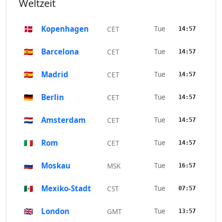
Weltzeit
🇩🇰
Kopenhagen
Tue
CET
14:57
🇪🇸
Barcelona
Tue
CET
14:57
🇪🇸
Madrid
Tue
CET
14:57
🇩🇪
Berlin
Tue
CET
14:57
🇳🇱
Amsterdam
Tue
CET
14:57
🇮🇹
Rom
Tue
CET
14:57
🇷🇺
Moskau
Tue
MSK
16:57
🇲🇽
Mexiko-Stadt
Tue
CST
07:57
🇬🇧
London
Tue
GMT
13:57