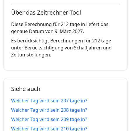
21.01.26
25.02.27
tage vor
tage in
Über das Zeitrechner-Tool
201
201
20.01.26
26.02.27
tage vor
tage in
Diese Berechnung für 212 tage in liefert das
genaue Datum von 9. März 2027.
202
202
19.01.26
27.02.27
Es berücksichtigt Berechnungen für 212 tage
tage vor
tage in
unter Berücksichtigung von Schaltjahren und
Zeitumstellungen.
203
203
18.01.26
28.02.27
tage vor
tage in
204
204
17.01.26
01.03.27
tage vor
tage in
Siehe auch
205
205
16.01.26
02.03.27
Welcher Tag wird sein 207 tage in?
tage vor
tage in
Welcher Tag wird sein 208 tage in?
206
206
Welcher Tag wird sein 209 tage in?
15.01.26
03.03.27
tage vor
tage in
Welcher Tag wird sein 210 tage in?