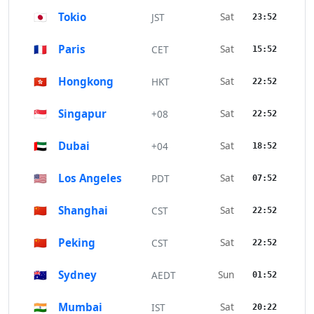
🇯🇵
Tokio
Sat
JST
23:52
🇫🇷
Paris
Sat
CET
15:52
🇭🇰
Hongkong
Sat
HKT
22:52
🇸🇬
Singapur
Sat
+08
22:52
🇦🇪
Dubai
Sat
+04
18:52
🇺🇸
Los Angeles
Sat
PDT
07:52
🇨🇳
Shanghai
Sat
CST
22:52
🇨🇳
Peking
Sat
CST
22:52
🇦🇺
Sydney
Sun
AEDT
01:52
🇮🇳
Mumbai
Sat
IST
20:22