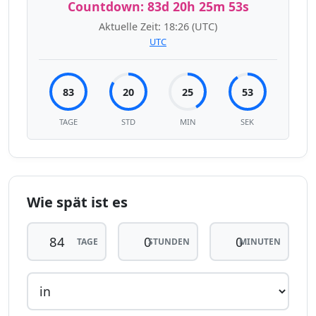
Countdown:
83d 20h 25m 53s
Aktuelle Zeit:
18:26
(UTC)
UTC
83
20
25
53
TAGE
STD
MIN
SEK
Wie spät ist es
TAGE
STUNDEN
MINUTEN