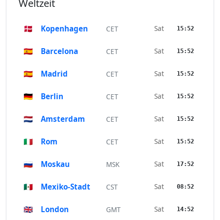
Weltzeit
🇩🇰
Kopenhagen
Sat
CET
15:52
🇪🇸
Barcelona
Sat
CET
15:52
🇪🇸
Madrid
Sat
CET
15:52
🇩🇪
Berlin
Sat
CET
15:52
🇳🇱
Amsterdam
Sat
CET
15:52
🇮🇹
Rom
Sat
CET
15:52
🇷🇺
Moskau
Sat
MSK
17:52
🇲🇽
Mexiko-Stadt
Sat
CST
08:52
🇬🇧
London
Sat
GMT
14:52