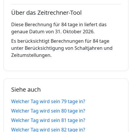
28.05.26
19.10.26
vor
tage in
Über das Zeitrechner-Tool
73 tage
73
27.05.26
20.10.26
vor
tage in
Diese Berechnung für 84 tage in liefert das
genaue Datum von 31. Oktober 2026.
74 tage
74
26.05.26
21.10.26
Es berücksichtigt Berechnungen für 84 tage
vor
tage in
unter Berücksichtigung von Schaltjahren und
Zeitumstellungen.
75 tage
75
25.05.26
22.10.26
vor
tage in
76 tage
76
24.05.26
23.10.26
vor
tage in
Siehe auch
77 tage
77
23.05.26
24.10.26
Welcher Tag wird sein 79 tage in?
vor
tage in
Welcher Tag wird sein 80 tage in?
78 tage
78
Welcher Tag wird sein 81 tage in?
22.05.26
25.10.26
vor
tage in
Welcher Tag wird sein 82 tage in?