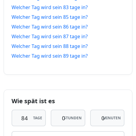
79 tage
79
Welcher Tag wird sein 83 tage in?
21.05.26
26.10.26
vor
tage in
Welcher Tag wird sein 85 tage in?
80 tage
80
Welcher Tag wird sein 86 tage in?
20.05.26
27.10.26
vor
tage in
Welcher Tag wird sein 87 tage in?
Welcher Tag wird sein 88 tage in?
81 tage
81
19.05.26
28.10.26
vor
tage in
Welcher Tag wird sein 89 tage in?
82 tage
82
18.05.26
29.10.26
vor
tage in
83 tage
83
17.05.26
30.10.26
vor
tage in
Wie spät ist es
84
84 tage
16.05.26
tage
31.10.26
TAGE
STUNDEN
MINUTEN
vor
in