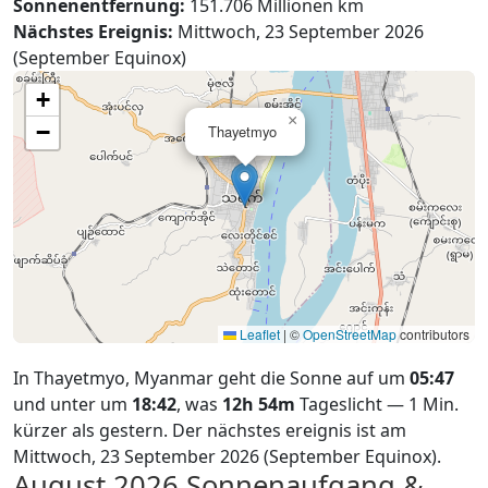
Sonnenentfernung:
151.706 Millionen km
Nächstes Ereignis:
Mittwoch, 23 September 2026
(September Equinox)
+
×
−
Thayetmyo
Leaflet
|
©
OpenStreetMap
contributors
In Thayetmyo, Myanmar geht die Sonne auf um
05:47
und unter um
18:42
, was
12h 54m
Tageslicht — 1 Min.
kürzer als gestern. Der nächstes ereignis ist am
Mittwoch, 23 September 2026 (September Equinox).
August 2026
Sonnenaufgang &