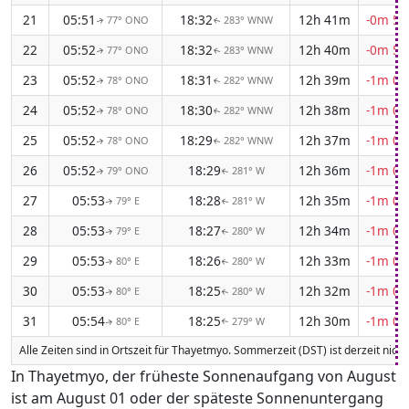
21
05:51
18:32
12h 41m
-0m 59
77° ONO
283° WNW
↑
↑
22
05:52
18:32
12h 40m
-0m 59
77° ONO
283° WNW
↑
↑
23
05:52
18:31
12h 39m
-1m 00
78° ONO
282° WNW
↑
↑
24
05:52
18:30
12h 38m
-1m 00
78° ONO
282° WNW
↑
↑
25
05:52
18:29
12h 37m
-1m 00
78° ONO
282° WNW
↑
↑
26
05:52
18:29
12h 36m
-1m 01
79° ONO
281° W
↑
↑
27
05:53
18:28
12h 35m
-1m 01
79° E
281° W
↑
↑
28
05:53
18:27
12h 34m
-1m 01
79° E
280° W
↑
↑
29
05:53
18:26
12h 33m
-1m 02
80° E
280° W
↑
↑
30
05:53
18:25
12h 32m
-1m 02
80° E
280° W
↑
↑
31
05:54
18:25
12h 30m
-1m 02
80° E
279° W
↑
↑
Alle Zeiten sind in Ortszeit für Thayetmyo. Sommerzeit (DST) ist derzeit nich
In Thayetmyo, der früheste Sonnenaufgang von August
ist am August 01 oder der späteste Sonnenuntergang