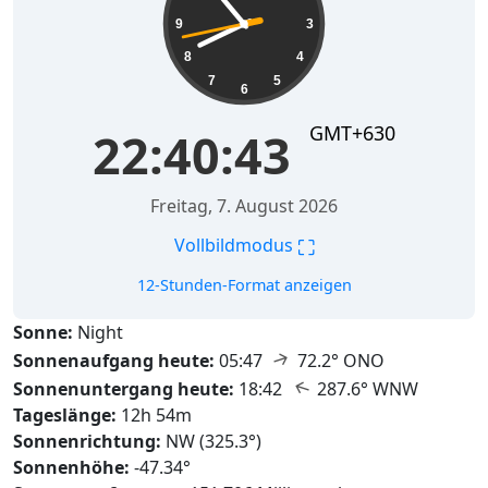
9
3
8
4
7
5
6
GMT+630
22:40:45
Freitag, 7. August 2026
⛶
Vollbildmodus
12-Stunden-Format anzeigen
Sonne:
Night
↑
Sonnenaufgang heute:
05:47
72.2° ONO
↑
Sonnenuntergang heute:
18:42
287.6° WNW
Tageslänge:
12h 54m
Sonnenrichtung:
NW (325.3°)
Sonnenhöhe:
-47.34°