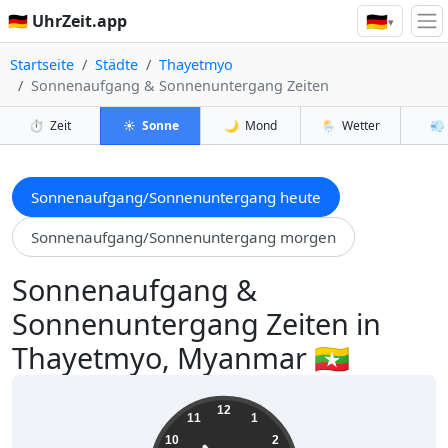
🇩🇪
🇩🇪 UhrZeit.app
▾
Startseite
Städte
Thayetmyo
Sonnenaufgang & Sonnenuntergang Zeiten
⏱️
Zeit
☀️
Sonne
🌙
Mond
🌦️
Wetter
💨
Sonnenaufgang/Sonnenuntergang heute
Sonnenaufgang/Sonnenuntergang morgen
Sonnenaufgang &
Sonnenuntergang Zeiten in
Thayetmyo, Myanmar 🇲🇲
22:40:45
12
11
1
10
2