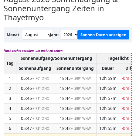
Sonnenuntergang Zeiten in
Thayetmyo
Monat:
Jahr:
Sonnen-Daten anzeigen
Nach rechts scrollen, um mehr zu sehen
Sonnenaufgang/Sonnenuntergang
Tageslicht
Tag
Sonnenaufgang
Sonnenuntergang
Dauer
Diff.
1
05:45
18:45
12h 59m
-0m 47
70° ONO
289° WNW
↑
↑
2
05:46
18:44
12h 58m
-0m 48
71° ONO
289° WNW
↑
↑
3
05:46
18:44
12h 57m
-0m 49
71° ONO
289° WNW
↑
↑
4
05:46
18:43
12h 56m
-0m 50
71° ONO
288° WNW
↑
↑
5
05:47
18:43
12h 56m
-0m 50
72° ONO
288° WNW
↑
↑
6
05:47
18:42
12h 55m
-0m 51
72° ONO
288° WNW
↑
↑