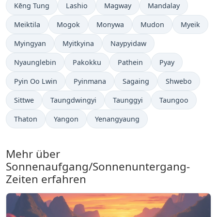
Kēng Tung
Lashio
Magway
Mandalay
Meiktila
Mogok
Monywa
Mudon
Myeik
Myingyan
Myitkyina
Naypyidaw
Nyaunglebin
Pakokku
Pathein
Pyay
Pyin Oo Lwin
Pyinmana
Sagaing
Shwebo
Sittwe
Taungdwingyi
Taunggyi
Taungoo
Thaton
Yangon
Yenangyaung
Mehr über
Sonnenaufgang/Sonnenuntergang-
Zeiten erfahren