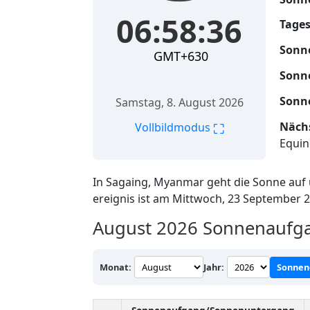
06:58:37
Tages
Sonn
GMT+630
Sonn
Sonn
Samstag, 8. August 2026
Nächs
⛶
Vollbildmodus
Equin
In Sagaing, Myanmar geht die Sonne au
ereignis ist am Mittwoch, 23 September 
August 2026
Sonnenaufga
Monat:
Jahr:
Sonnen