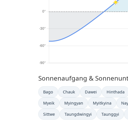
Sonnenaufgang & Sonnenunte
Bago
Chauk
Dawei
Hinthada
Myeik
Myingyan
Myitkyina
Na
Sittwe
Taungdwingyi
Taunggyi