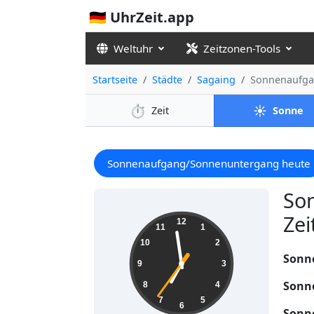
🇩🇪 UhrZeit.app
Weltuhr
Zeitzonen-Tools
Startseite
Städte
Sagaing
Sonnenaufga
⏱️
☀️
Zeit
Sonne
Sonnenaufgang/Sonnenuntergang heute
So
Zei
06:58:37
12
11
1
10
2
Sonn
9
3
Sonn
8
4
7
5
6
Sonn