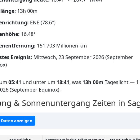
länge:
13h 00m
enrichtung:
ENE (78.6°)
enhöhe:
16.48°
enentfernung:
151.703 Millionen km
tes Ereignis:
Mittwoch, 23 September 2026 (September
ox)
f um
05:41
und unter um
18:41
, was
13h 00m
Tageslicht — 1 
2026 (September Equinox).
ng & Sonnenuntergang Zeiten in Sa
-Daten anzeigen