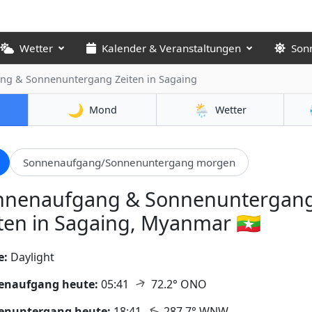
Wetter
Kalender & Veranstaltungen
Son
ng & Sonnenuntergang Zeiten
in Sagaing
🌙
🌦️
Mond
Wetter
Sonnenaufgang/Sonnenuntergang morgen
nnenaufgang & Sonnenuntergan
ten in Sagaing, Myanmar 🇲🇲
e:
Daylight
↑
enaufgang heute:
05:41
72.2° ONO
↑
enuntergang heute:
18:41
287.7° WNW