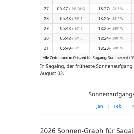
27
05:47
18:27
79° ONO
281° W
↑
↑
28
05:48
18:26
79° E
281° W
↑
↑
29
05:48
18:25
80° E
280° W
↑
↑
30
05:48
18:24
80° E
280° W
↑
↑
31
05:49
18:23
80° E
280° W
↑
↑
Alle Zeiten sind in Ortszeit für Sagaing. Sommerzeit (DS
In Sagaing, der früheste Sonnenaufgang
August 02.
Sonnenaufgang/S
Jan
|
Feb
|
2026 Sonnen-Graph für Saga