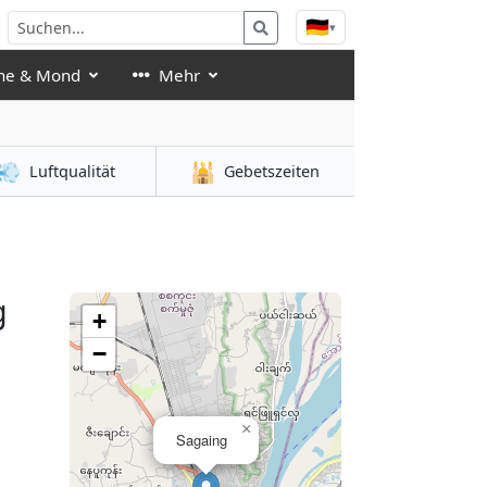
🇩🇪
▾
ne & Mond
Mehr
💨
🕌
Luftqualität
Gebetszeiten
g
+
−
×
Sagaing