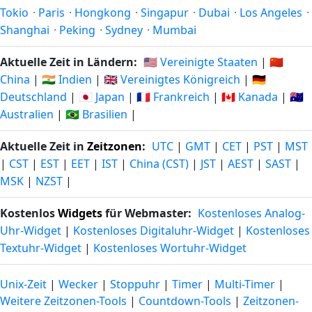
Tokio
·
Paris
·
Hongkong
·
Singapur
·
Dubai
·
Los Angeles
·
Shanghai
·
Peking
·
Sydney
·
Mumbai
Aktuelle Zeit in Ländern:
🇺🇸 Vereinigte Staaten
|
🇨🇳
China
|
🇮🇳 Indien
|
🇬🇧 Vereinigtes Königreich
|
🇩🇪
Deutschland
|
🇯🇵 Japan
|
🇫🇷 Frankreich
|
🇨🇦 Kanada
|
🇦🇺
Australien
|
🇧🇷 Brasilien
|
Aktuelle Zeit in
Zeitzonen
:
UTC
|
GMT
|
CET
|
PST
|
MST
|
CST
|
EST
|
EET
|
IST
|
China (CST)
|
JST
|
AEST
|
SAST
|
MSK
|
NZST
|
Kostenlos
Widgets
für Webmaster:
Kostenloses Analog-
Uhr-Widget
|
Kostenloses Digitaluhr-Widget
|
Kostenloses
Textuhr-Widget
|
Kostenloses Wortuhr-Widget
Unix-Zeit
|
Wecker
|
Stoppuhr
|
Timer
|
Multi-Timer
|
Weitere Zeitzonen-Tools
|
Countdown-Tools
|
Zeitzonen-