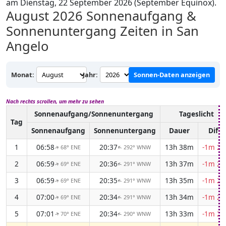
am Dienstag, 22 September 2026 (September Equinox).
August 2026
Sonnenaufgang &
Sonnenuntergang Zeiten in San
Angelo
Monat:
Jahr:
Sonnen-Daten anzeigen
Nach rechts scrollen, um mehr zu sehen
Sonnenaufgang/Sonnenuntergang
Tageslicht
Tag
Sonnenaufgang
Sonnenuntergang
Dauer
Diff.
1
06:58
20:37
13h 38m
-1m 24
68° ENE
292° WNW
↑
↑
2
06:59
20:36
13h 37m
-1m 26
69° ENE
291° WNW
↑
↑
3
06:59
20:35
13h 35m
-1m 27
69° ENE
291° WNW
↑
↑
4
07:00
20:34
13h 34m
-1m 28
69° ENE
291° WNW
↑
↑
5
07:01
20:34
13h 33m
-1m 29
70° ENE
290° WNW
↑
↑