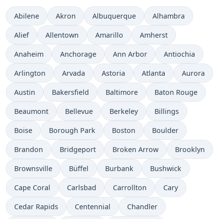
Abilene
Akron
Albuquerque
Alhambra
Alief
Allentown
Amarillo
Amherst
Anaheim
Anchorage
Ann Arbor
Antiochia
Arlington
Arvada
Astoria
Atlanta
Aurora
Austin
Bakersfield
Baltimore
Baton Rouge
Beaumont
Bellevue
Berkeley
Billings
Boise
Borough Park
Boston
Boulder
Brandon
Bridgeport
Broken Arrow
Brooklyn
Brownsville
Büffel
Burbank
Bushwick
Cape Coral
Carlsbad
Carrollton
Cary
Cedar Rapids
Centennial
Chandler