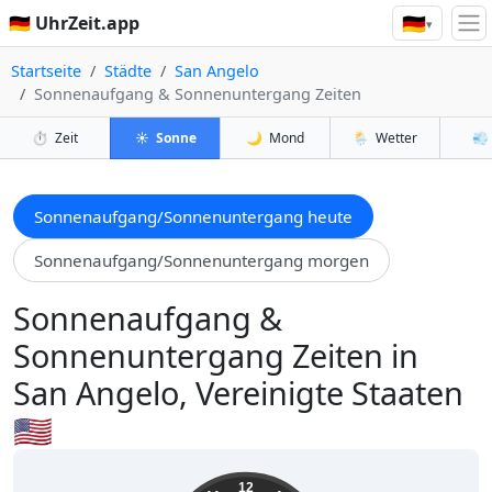
🇩🇪
🇩🇪 UhrZeit.app
▾
Startseite
Städte
San Angelo
Sonnenaufgang & Sonnenuntergang Zeiten
⏱️
Zeit
☀️
Sonne
🌙
Mond
🌦️
Wetter
💨
Sonnenaufgang/Sonnenuntergang heute
Sonnenaufgang/Sonnenuntergang morgen
Sonnenaufgang &
Sonnenuntergang Zeiten in
San Angelo, Vereinigte Staaten
🇺🇸
00:18:56
12