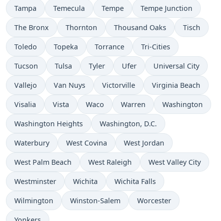
Tampa
Temecula
Tempe
Tempe Junction
The Bronx
Thornton
Thousand Oaks
Tisch
Toledo
Topeka
Torrance
Tri-Cities
Tucson
Tulsa
Tyler
Ufer
Universal City
Vallejo
Van Nuys
Victorville
Virginia Beach
Visalia
Vista
Waco
Warren
Washington
Washington Heights
Washington, D.C.
Waterbury
West Covina
West Jordan
West Palm Beach
West Raleigh
West Valley City
Westminster
Wichita
Wichita Falls
Wilmington
Winston-Salem
Worcester
Yonkers