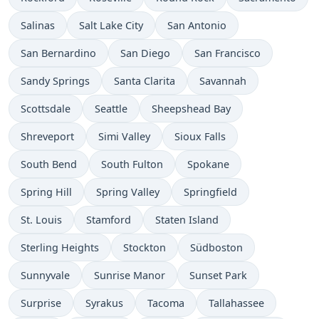
Salinas
Salt Lake City
San Antonio
San Bernardino
San Diego
San Francisco
Sandy Springs
Santa Clarita
Savannah
Scottsdale
Seattle
Sheepshead Bay
Shreveport
Simi Valley
Sioux Falls
South Bend
South Fulton
Spokane
Spring Hill
Spring Valley
Springfield
St. Louis
Stamford
Staten Island
Sterling Heights
Stockton
Südboston
Sunnyvale
Sunrise Manor
Sunset Park
Surprise
Syrakus
Tacoma
Tallahassee