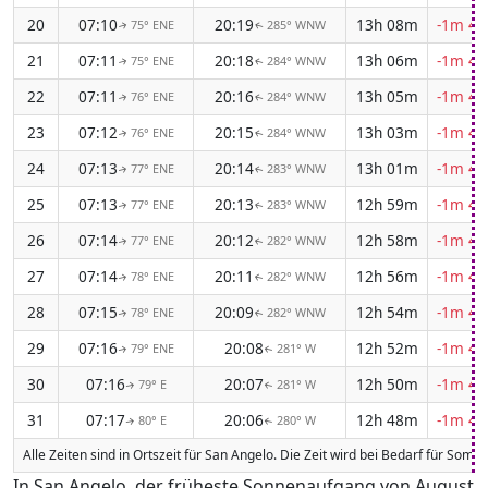
20
07:10
20:19
13h 08m
-1m 43
75° ENE
285° WNW
↑
↑
21
07:11
20:18
13h 06m
-1m 44
75° ENE
284° WNW
↑
↑
22
07:11
20:16
13h 05m
-1m 44
76° ENE
284° WNW
↑
↑
23
07:12
20:15
13h 03m
-1m 45
76° ENE
284° WNW
↑
↑
24
07:13
20:14
13h 01m
-1m 46
77° ENE
283° WNW
↑
↑
25
07:13
20:13
12h 59m
-1m 46
77° ENE
283° WNW
↑
↑
26
07:14
20:12
12h 58m
-1m 47
77° ENE
282° WNW
↑
↑
27
07:14
20:11
12h 56m
-1m 47
78° ENE
282° WNW
↑
↑
28
07:15
20:09
12h 54m
-1m 48
78° ENE
282° WNW
↑
↑
29
07:16
20:08
12h 52m
-1m 48
79° ENE
281° W
↑
↑
30
07:16
20:07
12h 50m
-1m 49
79° E
281° W
↑
↑
31
07:17
20:06
12h 48m
-1m 49
80° E
280° W
↑
↑
Alle Zeiten sind in Ortszeit für San Angelo. Die Zeit wird bei Bedarf für So
In San Angelo, der früheste Sonnenaufgang von August