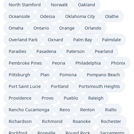
North Stamford
Norwalk
Oakland
Oceanside
Odessa
Oklahoma City
Olathe
Omaha
Ontario
Orange
Orlando
Overland Park
Oxnard
Palm Bay
Palmdale
Paradies
Pasadena
Paterson
Pearland
Pembroke Pines
Peoria
Philadelphia
Phönix
Pittsburgh
Plan
Pomona
Pompano Beach
Port Saint Lucie
Portland
Portsmouth Heights
Providence
Provo
Pueblo
Raleigh
Rancho Cucamonga
Reno
Renton
Rialto
Richardson
Richmond
Roanoke
Rochester
Rockford
Roseville
Round Rock
Sacramento