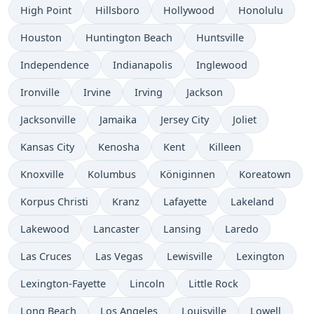
High Point
Hillsboro
Hollywood
Honolulu
Houston
Huntington Beach
Huntsville
Independence
Indianapolis
Inglewood
Ironville
Irvine
Irving
Jackson
Jacksonville
Jamaika
Jersey City
Joliet
Kansas City
Kenosha
Kent
Killeen
Knoxville
Kolumbus
Königinnen
Koreatown
Korpus Christi
Kranz
Lafayette
Lakeland
Lakewood
Lancaster
Lansing
Laredo
Las Cruces
Las Vegas
Lewisville
Lexington
Lexington-Fayette
Lincoln
Little Rock
Long Beach
Los Angeles
Louisville
Lowell