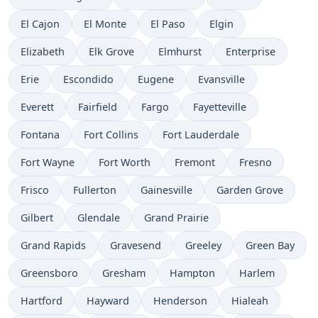
El Cajon
El Monte
El Paso
Elgin
Elizabeth
Elk Grove
Elmhurst
Enterprise
Erie
Escondido
Eugene
Evansville
Everett
Fairfield
Fargo
Fayetteville
Fontana
Fort Collins
Fort Lauderdale
Fort Wayne
Fort Worth
Fremont
Fresno
Frisco
Fullerton
Gainesville
Garden Grove
Gilbert
Glendale
Grand Prairie
Grand Rapids
Gravesend
Greeley
Green Bay
Greensboro
Gresham
Hampton
Harlem
Hartford
Hayward
Henderson
Hialeah