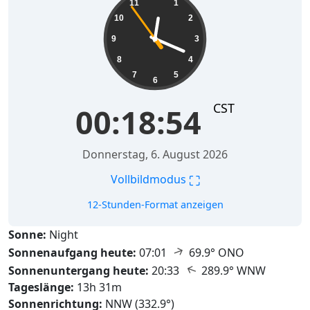
11
1
10
2
9
3
8
4
7
5
6
CST
00:18:56
Donnerstag, 6. August 2026
⛶
Vollbildmodus
12-Stunden-Format anzeigen
Sonne:
Night
↑
Sonnenaufgang heute:
07:01
69.9° ONO
↑
Sonnenuntergang heute:
20:33
289.9° WNW
Tageslänge:
13h 31m
Sonnenrichtung:
NNW (332.9°)