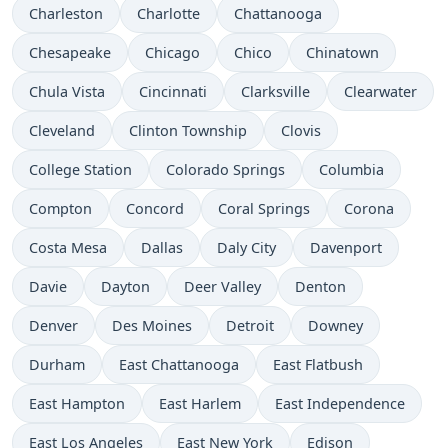
Charleston
Charlotte
Chattanooga
Chesapeake
Chicago
Chico
Chinatown
Chula Vista
Cincinnati
Clarksville
Clearwater
Cleveland
Clinton Township
Clovis
College Station
Colorado Springs
Columbia
Compton
Concord
Coral Springs
Corona
Costa Mesa
Dallas
Daly City
Davenport
Davie
Dayton
Deer Valley
Denton
Denver
Des Moines
Detroit
Downey
Durham
East Chattanooga
East Flatbush
East Hampton
East Harlem
East Independence
East Los Angeles
East New York
Edison