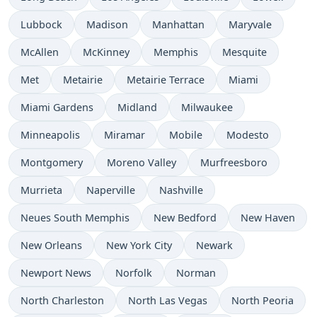
Lubbock
Madison
Manhattan
Maryvale
McAllen
McKinney
Memphis
Mesquite
Met
Metairie
Metairie Terrace
Miami
Miami Gardens
Midland
Milwaukee
Minneapolis
Miramar
Mobile
Modesto
Montgomery
Moreno Valley
Murfreesboro
Murrieta
Naperville
Nashville
Neues South Memphis
New Bedford
New Haven
New Orleans
New York City
Newark
Newport News
Norfolk
Norman
North Charleston
North Las Vegas
North Peoria