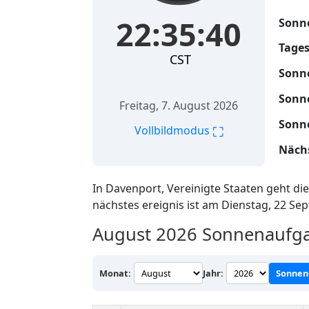
22:35:41
Sonn
Tages
CST
Sonn
Sonn
Freitag, 7. August 2026
Sonn
⛶
Vollbildmodus
Nächs
In Davenport, Vereinigte Staaten geht d
nächstes ereignis ist am Dienstag, 22 S
August 2026
Sonnenaufga
Monat:
Jahr:
Sonnen