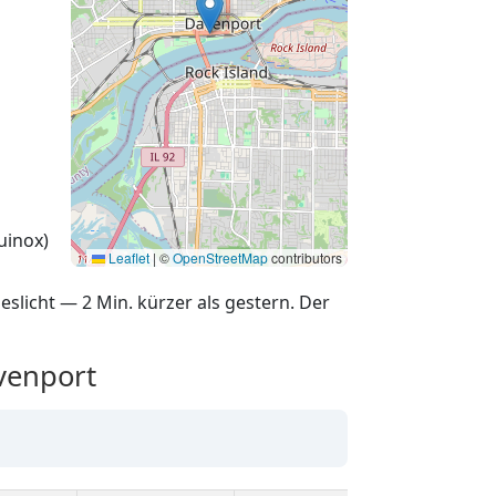
uinox)
Leaflet
|
©
OpenStreetMap
contributors
eslicht — 2 Min. kürzer als gestern. Der
venport