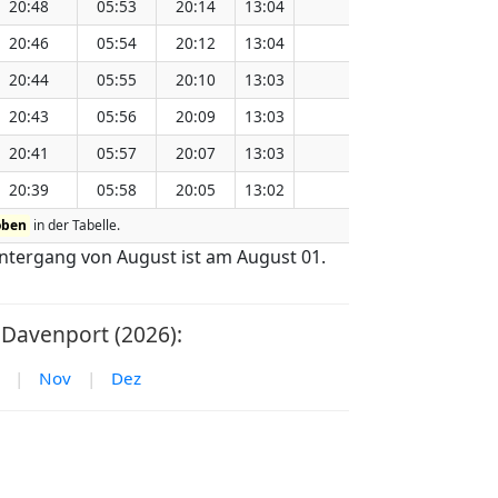
20:48
05:53
20:14
13:04
151.18
20:46
05:54
20:12
13:04
151.15
20:44
05:55
20:10
13:03
151.11
20:43
05:56
20:09
13:03
151.08
20:41
05:57
20:07
13:03
151.05
20:39
05:58
20:05
13:02
151.01
oben
in der Tabelle.
ntergang von August ist am August 01.
Davenport (2026):
|
Nov
|
Dez