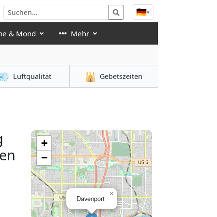
🇩🇪
▾
ne & Mond
Mehr
💨
🕌
Luftqualität
Gebetszeiten
g
+
ten
−
×
Davenport