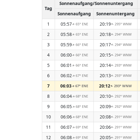
Sonnenaufgang/Sonnenuntergang
Tag
Sonnenaufgang
Sonnenuntergang
1
05:57
20:19
65° ENE
295° WNW
↑
↑
2
05:58
20:18
65° ENE
294° WNW
↑
↑
3
05:59
20:17
66° ENE
294° WNW
↑
↑
4
06:00
20:15
66° ENE
294° WNW
↑
↑
5
06:01
20:14
66° ENE
293° WNW
↑
↑
6
06:02
20:13
67° ENE
293° WNW
↑
↑
7
06:03
20:12
67° ENE
293° WNW
↑
↑
8
06:04
20:10
68° ENE
292° WNW
↑
↑
9
06:05
20:09
68° ENE
292° WNW
↑
↑
10
06:06
20:08
68° ENE
291° WNW
↑
↑
11
06:07
20:06
69° ENE
291° WNW
↑
↑
12
06:08
20:05
69° ENE
291° WNW
↑
↑