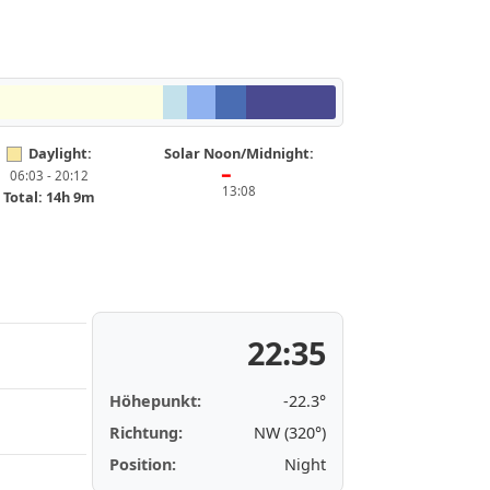
Daylight:
Solar Noon/Midnight:
06:03 - 20:12
━
13:08
Total: 14h 9m
22:35
Höhepunkt:
-22.3°
Richtung:
NW (320°)
Position:
Night