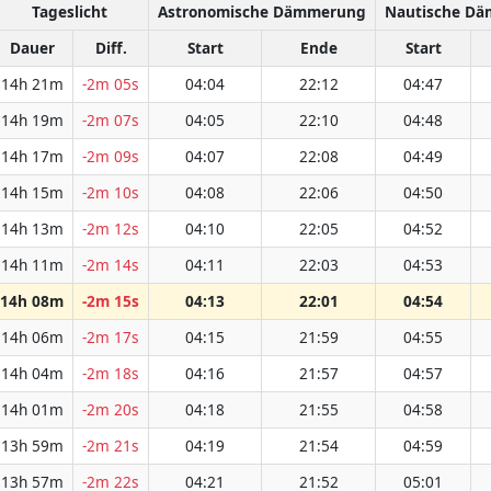
Tageslicht
Astronomische Dämmerung
Nautische D
Dauer
Diff.
Start
Ende
Start
14h 21m
-2m 05s
04:04
22:12
04:47
14h 19m
-2m 07s
04:05
22:10
04:48
14h 17m
-2m 09s
04:07
22:08
04:49
14h 15m
-2m 10s
04:08
22:06
04:50
14h 13m
-2m 12s
04:10
22:05
04:52
14h 11m
-2m 14s
04:11
22:03
04:53
14h 08m
-2m 15s
04:13
22:01
04:54
14h 06m
-2m 17s
04:15
21:59
04:55
14h 04m
-2m 18s
04:16
21:57
04:57
14h 01m
-2m 20s
04:18
21:55
04:58
13h 59m
-2m 21s
04:19
21:54
04:59
13h 57m
-2m 22s
04:21
21:52
05:01