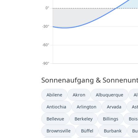
Sonnenaufgang & Sonnenunter
Abilene
Akron
Albuquerque
A
Antiochia
Arlington
Arvada
As
Bellevue
Berkeley
Billings
Bois
Brownsville
Büffel
Burbank
Bu