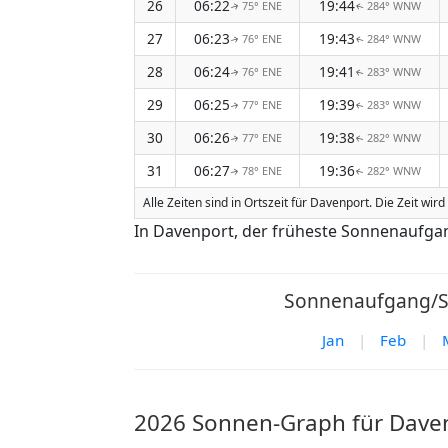
26
06:22
19:44
75° ENE
284° WNW
↑
↑
27
06:23
19:43
76° ENE
284° WNW
↑
↑
28
06:24
19:41
76° ENE
283° WNW
↑
↑
29
06:25
19:39
77° ENE
283° WNW
↑
↑
30
06:26
19:38
77° ENE
282° WNW
↑
↑
31
06:27
19:36
78° ENE
282° WNW
↑
↑
Alle Zeiten sind in Ortszeit für Davenport. Die Zeit w
In Davenport, der früheste Sonnenaufga
Sonnenaufgang/So
Jan
|
Feb
|
2026 Sonnen-Graph für Dave