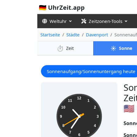
🇩🇪 UhrZeit.app
Weltuhr
Zeitzonen-Tools
Startseite
Städte
Davenport
Sonnenauf
⏱️
☀️
Zeit
Sonne
Sonnenaufgang/Sonnenuntergang heute
So
Zei
22:35:41
12
11
1
🇺🇸
10
2
9
3
Sonn
8
4
7
5
Sonn
6