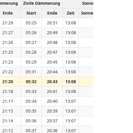
ämmerung
Zivile Dämmerung
Sonnenhöchststand
Ende
Start
Ende
Zeit
Sonnenentfernung (Mio. 
21:29
05:25
20:51
13:08
151.82
21:27
05:26
20:49
13:08
151.81
21:26
05:27
20:48
13:08
151.79
21:25
05:28
20:47
13:08
151.78
21:23
05:29
20:45
13:08
151.76
21:22
05:31
20:44
13:08
151.73
21:20
05:32
20:43
13:08
151.71
21:18
05:33
20:41
13:08
151.69
21:17
05:34
20:40
13:07
151.67
21:15
05:35
20:39
13:07
151.65
21:14
05:36
20:37
13:07
151.62
21:12
05:37
20:36
13:07
151.60