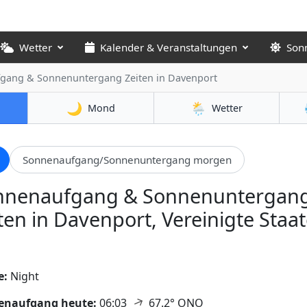
Wetter
Kalender & Veranstaltungen
Son
gang & Sonnenuntergang Zeiten
in Davenport
🌙
🌦️
Mond
Wetter
Sonnenaufgang/Sonnenuntergang morgen
nnenaufgang & Sonnenuntergan
ten in Davenport, Vereinigte Staa
e:
Night
↑
enaufgang heute:
06:03
67.2° ONO