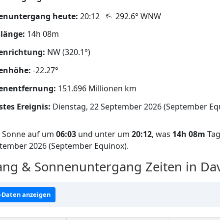
↑
enuntergang heute:
20:12
292.6° WNW
länge:
14h 08m
enrichtung:
NW (320.1°)
enhöhe:
-22.27°
enentfernung:
151.696 Millionen km
tes Ereignis:
Dienstag, 22 September 2026 (September Eq
ie Sonne auf um
06:03
und unter um
20:12
, was
14h 08m
Tag
eptember 2026 (September Equinox).
ng & Sonnenuntergang Zeiten in Da
-Daten anzeigen