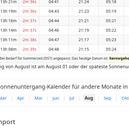
13h 21m
-2m 36s
04:41
21:24
05:18
13h 19m
-2m 36s
04:43
21:23
05:19
13h 16m
-2m 37s
04:44
21:21
05:21
13h 14m
-2m 37s
04:46
21:19
05:22
13h 11m
-2m 38s
04:47
21:17
05:23
13h 08m
-2m 39s
04:48
21:15
05:24
ird bei Bedarf für Sommerzeit (DST) angepasst. Das heutige Datum ist
hervorgeh
ng von August ist am August 01 oder der späteste Sonnenu
nnenuntergang-Kalender für andere Monate in 
Mär
|
Apr
|
Mai
|
Jun
|
Jul
|
Aug
|
Sep
|
Okt
nport