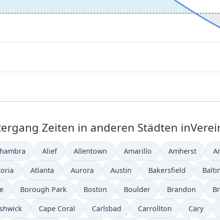
gang Zeiten in anderen Städten inVerein
lhambra
Alief
Allentown
Amarillo
Amherst
A
toria
Atlanta
Aurora
Austin
Bakersfield
Balt
e
Borough Park
Boston
Boulder
Brandon
Br
shwick
Cape Coral
Carlsbad
Carrollton
Cary