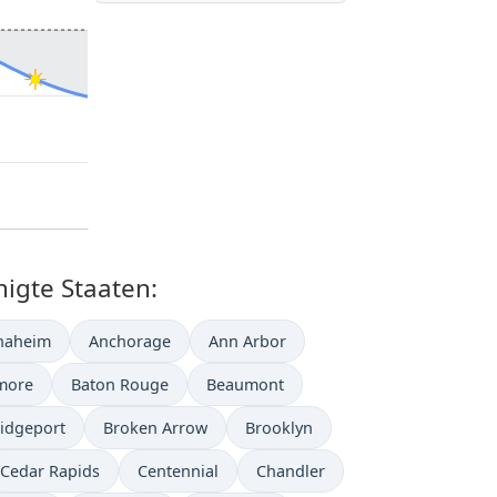
igte Staaten:
naheim
Anchorage
Ann Arbor
imore
Baton Rouge
Beaumont
idgeport
Broken Arrow
Brooklyn
Cedar Rapids
Centennial
Chandler