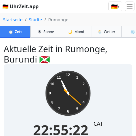
🇩🇪
🇩🇪 UhrZeit.app
▾
Startseite
Städte
Rumonge
⏱️
Zeit
☀️
Sonne
🌙
Mond
🌦️
Wetter
💨
Aktuelle Zeit in Rumonge,
Burundi 🇧🇮
22:55:22
12
11
1
10
2
9
3
8
4
7
5
6
CAT
22:55:22