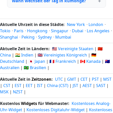
Wann wechselt der Tag in Rumonge?
Aktuelle Uhrzeit in diese Städte:
New York
·
London
·
Tokio
·
Paris
·
Hongkong
·
Singapur
·
Dubai
·
Los Angeles
·
Shanghai
·
Peking
·
Sydney
·
Mumbai
Aktuelle Zeit in Ländern:
🇺🇸 Vereinigte Staaten
|
🇨🇳
China
|
🇮🇳 Indien
|
🇬🇧 Vereinigtes Königreich
|
🇩🇪
Deutschland
|
🇯🇵 Japan
|
🇫🇷 Frankreich
|
🇨🇦 Kanada
|
🇦🇺
Australien
|
🇧🇷 Brasilien
|
Aktuelle Zeit in
Zeitzonen
:
UTC
|
GMT
|
CET
|
PST
|
MST
|
CST
|
EST
|
EET
|
IST
|
China (CST)
|
JST
|
AEST
|
SAST
|
MSK
|
NZST
|
Kostenlos
Widgets
für Webmaster:
Kostenloses Analog-
Uhr-Widget
|
Kostenloses Digitaluhr-Widget
|
Kostenloses