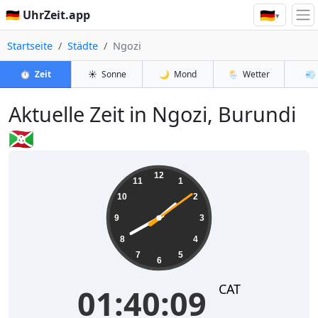
🇩🇪
🇩🇪 UhrZeit.app
▾
Startseite
Städte
Ngozi
⏱️
Zeit
☀️
Sonne
🌙
Mond
🌦️
Wetter
💨
Aktuelle Zeit in Ngozi, Burundi
🇧🇮
01:40:09
12
11
1
10
2
9
3
8
4
7
5
6
CAT
01:40:09