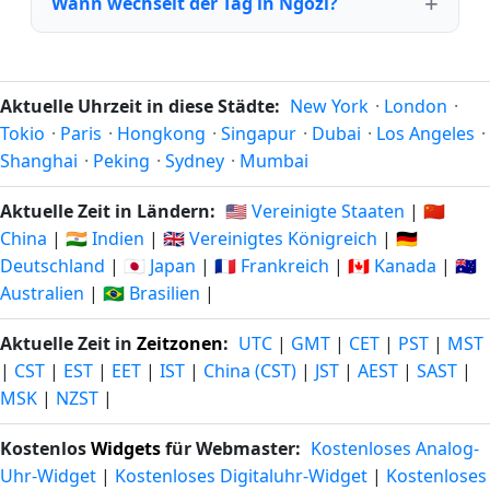
Wann wechselt der Tag in Ngozi?
Aktuelle Uhrzeit in diese Städte:
New York
·
London
·
Tokio
·
Paris
·
Hongkong
·
Singapur
·
Dubai
·
Los Angeles
·
Shanghai
·
Peking
·
Sydney
·
Mumbai
Aktuelle Zeit in Ländern:
🇺🇸 Vereinigte Staaten
|
🇨🇳
China
|
🇮🇳 Indien
|
🇬🇧 Vereinigtes Königreich
|
🇩🇪
Deutschland
|
🇯🇵 Japan
|
🇫🇷 Frankreich
|
🇨🇦 Kanada
|
🇦🇺
Australien
|
🇧🇷 Brasilien
|
Aktuelle Zeit in
Zeitzonen
:
UTC
|
GMT
|
CET
|
PST
|
MST
|
CST
|
EST
|
EET
|
IST
|
China (CST)
|
JST
|
AEST
|
SAST
|
MSK
|
NZST
|
Kostenlos
Widgets
für Webmaster:
Kostenloses Analog-
Uhr-Widget
|
Kostenloses Digitaluhr-Widget
|
Kostenloses