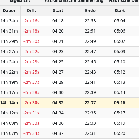
Tageslicht
Astronomische Dämmerung
Nautische D
Dauer
Diff.
Start
Ende
Start
14h 34m
-2m 16s
04:18
22:53
05:04
14h 31m
-2m 18s
04:20
22:51
05:06
14h 29m
-2m 20s
04:21
22:49
05:07
14h 27m
-2m 22s
04:23
22:47
05:09
14h 24m
-2m 23s
04:25
22:45
05:10
14h 22m
-2m 25s
04:27
22:43
05:12
14h 19m
-2m 27s
04:29
22:41
05:13
14h 17m
-2m 28s
04:30
22:39
05:14
14h 14m
-2m 30s
04:32
22:37
05:16
14h 12m
-2m 31s
04:34
22:35
05:17
14h 09m
-2m 33s
04:36
22:33
05:19
14h 07m
-2m 34s
04:37
22:31
05:20