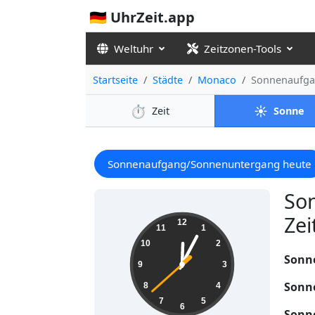
🇩🇪 UhrZeit.app
Weltuhr
Zeitzonen-Tools
Startseite
Städte
Monaco
Sonnenaufga
⏱️
☀️
Zeit
Sonne
Sonnenaufgang/Sonnenuntergang heute
So
Zei
12:04:39
12
11
1
10
2
Sonn
9
3
Sonn
8
4
7
5
6
Sonn