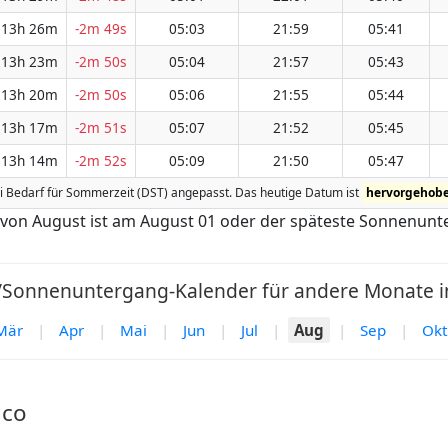
13h 26m
-2m 49s
05:03
21:59
05:41
13h 23m
-2m 50s
05:04
21:57
05:43
13h 20m
-2m 50s
05:06
21:55
05:44
13h 17m
-2m 51s
05:07
21:52
05:45
13h 14m
-2m 52s
05:09
21:50
05:47
 bei Bedarf für Sommerzeit (DST) angepasst. Das heutige Datum ist
hervorgehob
von August ist am August 01 oder der späteste Sonnenunte
Sonnenuntergang-Kalender für andere Monate in
Mär
|
Apr
|
Mai
|
Jun
|
Jul
|
Aug
|
Sep
|
Okt
aco