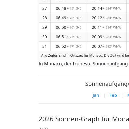
27
06:48
20:14
75° ENE
284° WNW
↑
↑
28
06:49
20:12
76° ENE
284° WNW
↑
↑
29
06:50
20:11
76° ENE
284° WNW
↑
↑
30
06:51
20:09
77° ENE
283° WNW
↑
↑
31
06:52
20:07
77° ENE
282° WNW
↑
↑
Alle Zeiten sind in Ortszeit für Monaco. Die Zeit wird
In Monaco, der früheste Sonnenaufgang 
Sonnenaufgang/
Jan
|
Feb
|
2026 Sonnen-Graph für Mon