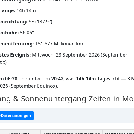
länge:
14h 14m
enrichtung:
SE (137.9°)
enhöhe:
56.06°
enentfernung:
151.677 Millionen km
tes Ereignis:
Mittwoch, 23 September 2026 (September
ox)
 um
06:28
und unter um
20:42
, was
14h 14m
Tageslicht — 3 M
2026 (September Equinox).
ng & Sonnenuntergang Zeiten in Mo
-Daten anzeigen