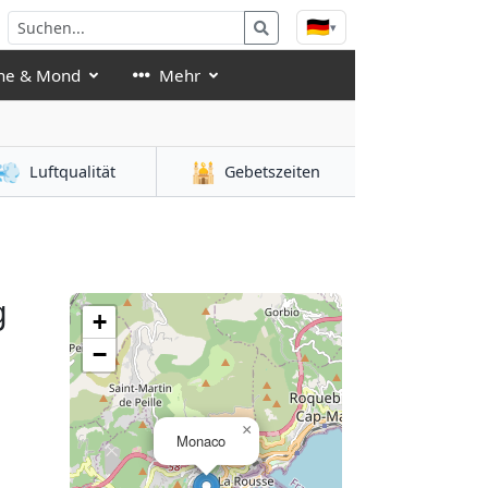
🇩🇪
▾
ne & Mond
Mehr
💨
🕌
Luftqualität
Gebetszeiten
g
+
−
×
Monaco