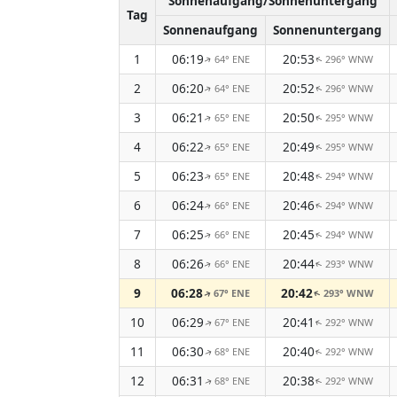
Sonnenaufgang/Sonnenuntergang
Tag
Sonnenaufgang
Sonnenuntergang
1
06:19
20:53
64° ENE
296° WNW
↑
↑
2
06:20
20:52
64° ENE
296° WNW
↑
↑
3
06:21
20:50
65° ENE
295° WNW
↑
↑
4
06:22
20:49
65° ENE
295° WNW
↑
↑
5
06:23
20:48
65° ENE
294° WNW
↑
↑
6
06:24
20:46
66° ENE
294° WNW
↑
↑
7
06:25
20:45
66° ENE
294° WNW
↑
↑
8
06:26
20:44
66° ENE
293° WNW
↑
↑
9
06:28
20:42
67° ENE
293° WNW
↑
↑
10
06:29
20:41
67° ENE
292° WNW
↑
↑
11
06:30
20:40
68° ENE
292° WNW
↑
↑
12
06:31
20:38
68° ENE
292° WNW
↑
↑