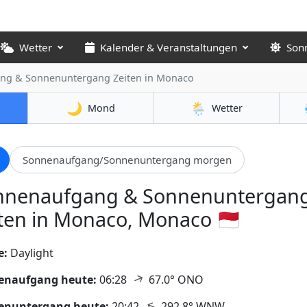
Wetter
Kalender & Veranstaltungen
Son
ng & Sonnenuntergang Zeiten
in Monaco
🌙
🌦️
Mond
Wetter
Sonnenaufgang/Sonnenuntergang morgen
nnenaufgang & Sonnenuntergan
ten in Monaco, Monaco 🇲🇨
e:
Daylight
↑
enaufgang heute:
06:28
67.0° ONO
↑
enuntergang heute:
20:42
292.8° WNW