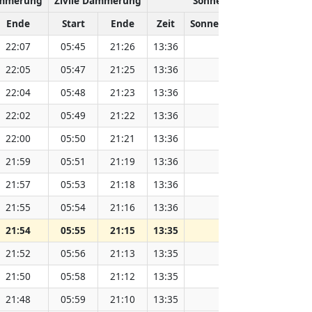
ämmerung
Zivile Dämmerung
Sonnenhöchststand
Ende
Start
Ende
Zeit
Sonnenentfernung (Mio. 
22:07
05:45
21:26
13:36
151.83
22:05
05:47
21:25
13:36
151.81
22:04
05:48
21:23
13:36
151.79
22:02
05:49
21:22
13:36
151.78
22:00
05:50
21:21
13:36
151.76
21:59
05:51
21:19
13:36
151.73
21:57
05:53
21:18
13:36
151.71
21:55
05:54
21:16
13:36
151.69
21:54
05:55
21:15
13:35
151.67
21:52
05:56
21:13
13:35
151.65
21:50
05:58
21:12
13:35
151.62
21:48
05:59
21:10
13:35
151.60