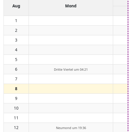
Aug
Mond
1
2
3
4
5
6
Dritte Viertel um 04:21
7
8
9
10
11
12
Neumond um 19:36