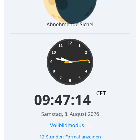
Abnehmende Sichel
09:47:15
12
11
1
10
2
9
3
8
4
7
5
6
CET
09:47:15
Samstag, 8. August 2026
⛶
Vollbildmodus
12-Stunden-Format anzeigen