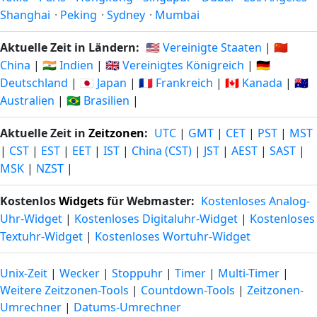
Shanghai
·
Peking
·
Sydney
·
Mumbai
Aktuelle Zeit in Ländern:
🇺🇸 Vereinigte Staaten
|
🇨🇳
China
|
🇮🇳 Indien
|
🇬🇧 Vereinigtes Königreich
|
🇩🇪
Deutschland
|
🇯🇵 Japan
|
🇫🇷 Frankreich
|
🇨🇦 Kanada
|
🇦🇺
Australien
|
🇧🇷 Brasilien
|
Aktuelle Zeit in
Zeitzonen
:
UTC
|
GMT
|
CET
|
PST
|
MST
|
CST
|
EST
|
EET
|
IST
|
China (CST)
|
JST
|
AEST
|
SAST
|
MSK
|
NZST
|
Kostenlos
Widgets
für Webmaster:
Kostenloses Analog-
Uhr-Widget
|
Kostenloses Digitaluhr-Widget
|
Kostenloses
Textuhr-Widget
|
Kostenloses Wortuhr-Widget
Unix-Zeit
|
Wecker
|
Stoppuhr
|
Timer
|
Multi-Timer
|
Weitere Zeitzonen-Tools
|
Countdown-Tools
|
Zeitzonen-
Umrechner
|
Datums-Umrechner