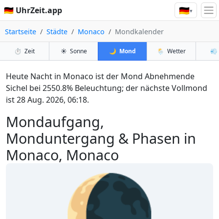
🇩🇪
🇩🇪 UhrZeit.app
▾
Startseite
Städte
Monaco
Mondkalender
⏱️
Zeit
☀️
Sonne
🌙
Mond
🌦️
Wetter
💨
Heute Nacht in Monaco ist der Mond Abnehmende
Sichel bei 2550.8% Beleuchtung; der nächste Vollmond
ist 28 Aug. 2026, 06:18.
Mondaufgang,
Monduntergang & Phasen in
Monaco, Monaco
🌘