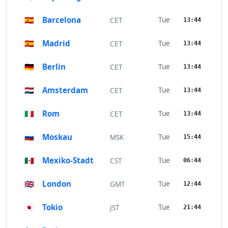
🇪🇸
Barcelona
Tue
CET
13:44
🇪🇸
Madrid
Tue
CET
13:44
🇩🇪
Berlin
Tue
CET
13:44
🇳🇱
Amsterdam
Tue
CET
13:44
🇮🇹
Rom
Tue
CET
13:44
🇷🇺
Moskau
Tue
MSK
15:44
🇲🇽
Mexiko-Stadt
Tue
CST
06:44
🇬🇧
London
Tue
GMT
12:44
🇯🇵
Tokio
Tue
JST
21:44