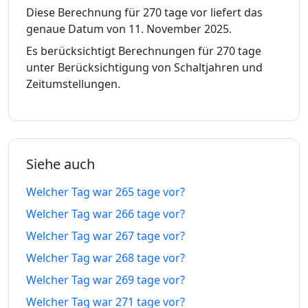
22.11.25
24.04.27
tage vor
tage in
Diese Berechnung für 270 tage vor liefert das
genaue Datum von 11. November 2025.
260
260
21.11.25
25.04.27
Es berücksichtigt Berechnungen für 270 tage
tage vor
tage in
unter Berücksichtigung von Schaltjahren und
Zeitumstellungen.
261
261
20.11.25
26.04.27
tage vor
tage in
262
262
19.11.25
27.04.27
tage vor
tage in
Siehe auch
263
263
18.11.25
28.04.27
Welcher Tag war 265 tage vor?
tage vor
tage in
Welcher Tag war 266 tage vor?
264
264
Welcher Tag war 267 tage vor?
17.11.25
29.04.27
tage vor
tage in
Welcher Tag war 268 tage vor?
265
265
Welcher Tag war 269 tage vor?
16.11.25
30.04.27
tage vor
tage in
Welcher Tag war 271 tage vor?