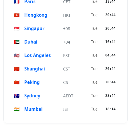
🇫🇷
Paris
Tue
CET
13:44
🇭🇰
Hongkong
Tue
HKT
20:44
🇸🇬
Singapur
Tue
+08
20:44
🇦🇪
Dubai
Tue
+04
16:44
🇺🇸
Los Angeles
Tue
PST
04:44
🇨🇳
Shanghai
Tue
CST
20:44
🇨🇳
Peking
Tue
CST
20:44
🇦🇺
Sydney
Tue
AEDT
23:44
🇮🇳
Mumbai
Tue
IST
18:14