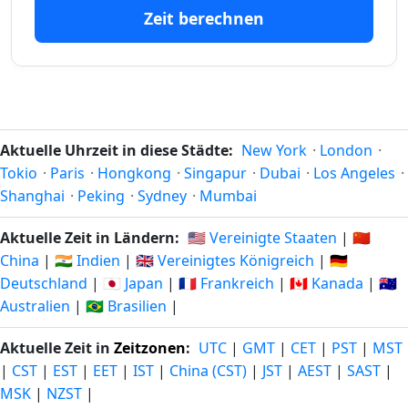
272
272
09.11.25
07.05.27
Zeit berechnen
tage vor
tage in
273
273
08.11.25
08.05.27
tage vor
tage in
274
274
07.11.25
09.05.27
tage vor
tage in
Aktuelle Uhrzeit in diese Städte:
New York
·
London
·
Tokio
·
Paris
·
Hongkong
·
Singapur
·
Dubai
·
Los Angeles
·
275
275
Shanghai
·
Peking
·
Sydney
·
Mumbai
06.11.25
10.05.27
tage vor
tage in
Aktuelle Zeit in Ländern:
🇺🇸 Vereinigte Staaten
|
🇨🇳
276
276
China
|
🇮🇳 Indien
|
🇬🇧 Vereinigtes Königreich
|
🇩🇪
05.11.25
11.05.27
tage vor
tage in
Deutschland
|
🇯🇵 Japan
|
🇫🇷 Frankreich
|
🇨🇦 Kanada
|
🇦🇺
Australien
|
🇧🇷 Brasilien
|
277
277
04.11.25
12.05.27
tage vor
tage in
Aktuelle Zeit in
Zeitzonen
:
UTC
|
GMT
|
CET
|
PST
|
MST
|
CST
|
EST
|
EET
|
IST
|
China (CST)
|
JST
|
AEST
|
SAST
|
278
278
03.11.25
13.05.27
MSK
|
NZST
|
tage vor
tage in