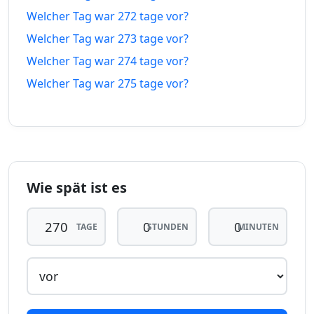
266
266
Welcher Tag war 272 tage vor?
15.11.25
01.05.27
tage vor
tage in
Welcher Tag war 273 tage vor?
Welcher Tag war 274 tage vor?
267
267
14.11.25
02.05.27
tage vor
tage in
Welcher Tag war 275 tage vor?
268
268
13.11.25
03.05.27
tage vor
tage in
269
269
12.11.25
04.05.27
tage vor
tage in
Wie spät ist es
270
270
tage
11.11.25
tage
05.05.27
TAGE
STUNDEN
MINUTEN
vor
in
271
271
10.11.25
06.05.27
tage vor
tage in