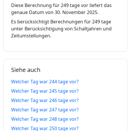
11.12.25
01.04.27
tage vor
tage in
Diese Berechnung für 249 tage vor liefert das
genaue Datum von 30. November 2025.
239
239
10.12.25
02.04.27
Es berücksichtigt Berechnungen für 249 tage
tage vor
tage in
unter Berücksichtigung von Schaltjahren und
Zeitumstellungen.
240
240
09.12.25
03.04.27
tage vor
tage in
241
241
08.12.25
04.04.27
tage vor
tage in
Siehe auch
242
242
07.12.25
05.04.27
Welcher Tag war 244 tage vor?
tage vor
tage in
Welcher Tag war 245 tage vor?
243
243
Welcher Tag war 246 tage vor?
06.12.25
06.04.27
tage vor
tage in
Welcher Tag war 247 tage vor?
244
244
Welcher Tag war 248 tage vor?
05.12.25
07.04.27
tage vor
tage in
Welcher Tag war 250 tage vor?