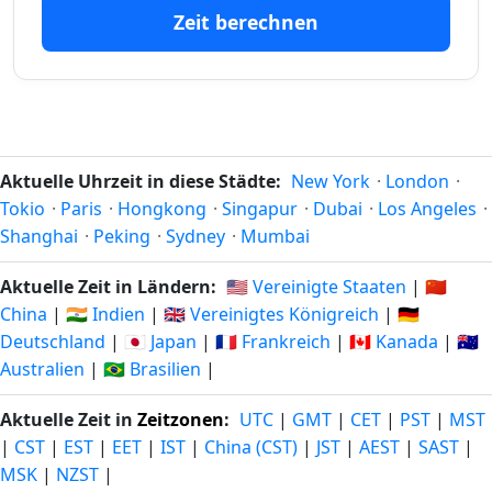
251
251
28.11.25
14.04.27
Zeit berechnen
tage vor
tage in
252
252
27.11.25
15.04.27
tage vor
tage in
253
253
26.11.25
16.04.27
tage vor
tage in
Aktuelle Uhrzeit in diese Städte:
New York
·
London
·
Tokio
·
Paris
·
Hongkong
·
Singapur
·
Dubai
·
Los Angeles
·
254
254
Shanghai
·
Peking
·
Sydney
·
Mumbai
25.11.25
17.04.27
tage vor
tage in
Aktuelle Zeit in Ländern:
🇺🇸 Vereinigte Staaten
|
🇨🇳
255
255
China
|
🇮🇳 Indien
|
🇬🇧 Vereinigtes Königreich
|
🇩🇪
24.11.25
18.04.27
tage vor
tage in
Deutschland
|
🇯🇵 Japan
|
🇫🇷 Frankreich
|
🇨🇦 Kanada
|
🇦🇺
Australien
|
🇧🇷 Brasilien
|
256
256
23.11.25
19.04.27
tage vor
tage in
Aktuelle Zeit in
Zeitzonen
:
UTC
|
GMT
|
CET
|
PST
|
MST
|
CST
|
EST
|
EET
|
IST
|
China (CST)
|
JST
|
AEST
|
SAST
|
257
257
22.11.25
20.04.27
MSK
|
NZST
|
tage vor
tage in