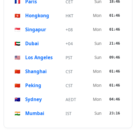
🇫🇷
Paris
Sun
CET
18:46
🇭🇰
Hongkong
Mon
HKT
01:46
🇸🇬
Singapur
Mon
+08
01:46
🇦🇪
Dubai
Sun
+04
21:46
🇺🇸
Los Angeles
Sun
PST
09:46
🇨🇳
Shanghai
Mon
CST
01:46
🇨🇳
Peking
Mon
CST
01:46
🇦🇺
Sydney
Mon
AEDT
04:46
🇮🇳
Mumbai
Sun
IST
23:16