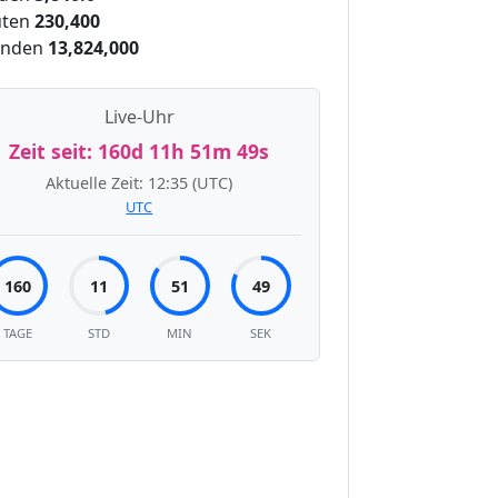
ten
230,400
unden
13,824,000
Live-Uhr
Zeit seit:
160d 11h 51m 50s
Aktuelle Zeit:
12:35
(UTC)
UTC
160
11
51
50
TAGE
STD
MIN
SEK