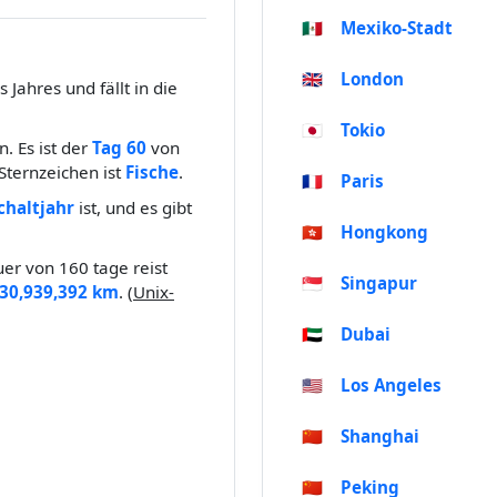
🇲🇽
Mexiko-Stadt
🇬🇧
London
 Jahres und fällt in die
🇯🇵
Tokio
. Es ist der
Tag 60
von
Sternzeichen ist
Fische
.
🇫🇷
Paris
chaltjahr
ist, und es gibt
🇭🇰
Hongkong
er von 160 tage reist
🇸🇬
Singapur
330,939,392 km
. (
Unix-
🇦🇪
Dubai
🇺🇸
Los Angeles
🇨🇳
Shanghai
🇨🇳
Peking