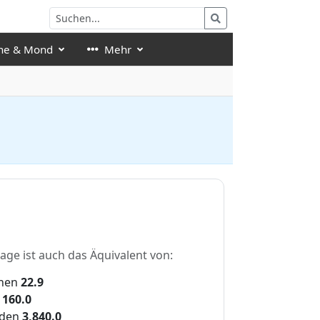
ne & Mond
Mehr
tage ist auch das Äquivalent von:
hen
22.9
160.0
den
3,840.0