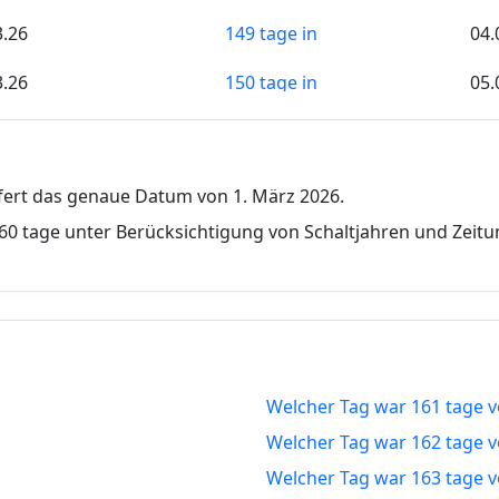
3.26
149 tage in
04.
3.26
150 tage in
05.
3.26
151 tage in
06.
3.26
152 tage in
07.
efert das genaue Datum von 1. März 2026.
3.26
153 tage in
08.
60 tage unter Berücksichtigung von Schaltjahren und Zeit
3.26
154 tage in
09.
3.26
155 tage in
10.
3.26
156 tage in
11.
Welcher Tag war 161 tage v
3.26
157 tage in
12.
Welcher Tag war 162 tage v
3.26
158 tage in
13.
Welcher Tag war 163 tage v