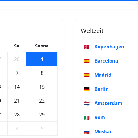
Weltzeit
r
Sa
Sonne
🇩🇰
Kopenhagen
7
28
1
🇪🇸
Barcelona
7
8
🇪🇸
Madrid
3
14
15
🇩🇪
Berlin
0
21
22
🇳🇱
Amsterdam
7
28
29
🇮🇹
Rom
4
5
🇷🇺
Moskau