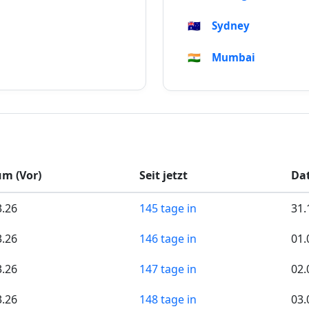
🇦🇺
Sydney
🇮🇳
Mumbai
m (Vor)
Seit jetzt
Dat
3.26
145 tage in
31.
3.26
146 tage in
01.
3.26
147 tage in
02.
3.26
148 tage in
03.