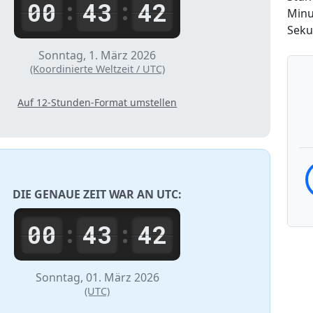
00
43
42
:
:
Minu
Sek
Sonntag, 1. März 2026
(Koordinierte Weltzeit / UTC)
Auf 12-Stunden-Format umstellen
DIE GENAUE ZEIT WAR AN
UTC
:
00
43
42
:
:
Sonntag, 01. März 2026
(UTC)