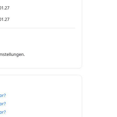
01.27
01.27
01.27
01.27
01.27
umstellungen.
01.27
01.27
01.27
or?
01.27
or?
01.27
or?