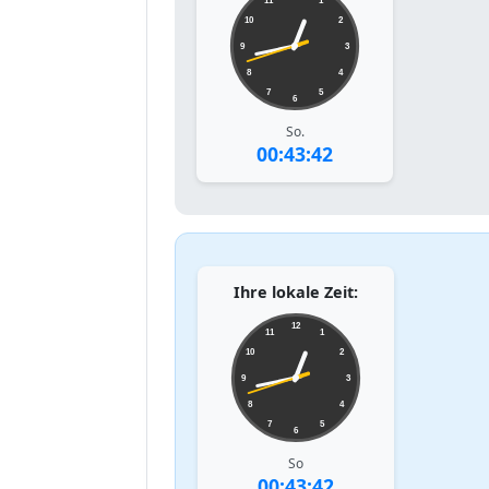
11
1
10
2
9
3
8
4
7
5
6
So.
00:43:42
Ihre lokale Zeit:
12
11
1
10
2
9
3
8
4
7
5
6
So
00:43:42