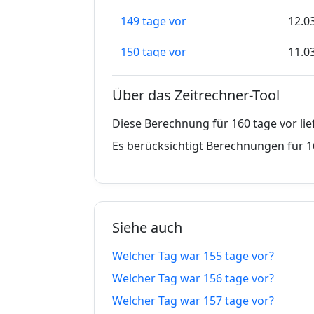
149 tage vor
12.0
150 tage vor
11.0
151 tage vor
10.0
Über das Zeitrechner-Tool
152 tage vor
09.0
Diese Berechnung für 160 tage vor li
153 tage vor
08.0
Es berücksichtigt Berechnungen für 1
154 tage vor
07.0
155 tage vor
06.0
Siehe auch
156 tage vor
05.0
Welcher Tag war 155 tage vor?
157 tage vor
04.0
Welcher Tag war 156 tage vor?
158 tage vor
03.0
Welcher Tag war 157 tage vor?