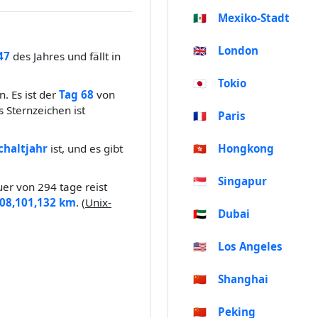
🇲🇽
Mexiko-Stadt
🇬🇧
London
47
des Jahres und fällt in
🇯🇵
Tokio
. Es ist der
Tag 68
von
 Sternzeichen ist
🇫🇷
Paris
chaltjahr
ist, und es gibt
🇭🇰
Hongkong
🇸🇬
Singapur
er von 294 tage reist
208,101,132 km
. (
Unix-
🇦🇪
Dubai
🇺🇸
Los Angeles
🇨🇳
Shanghai
🇨🇳
Peking