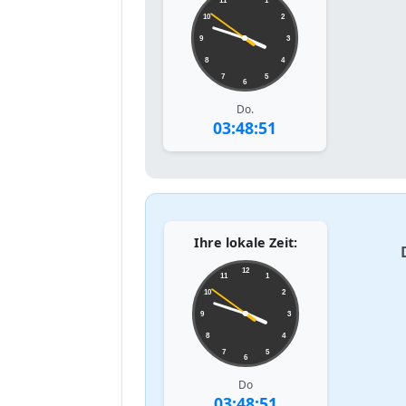
11
1
10
2
9
3
8
4
7
5
6
Do.
03:48:51
Ihre lokale Zeit:
12
11
1
10
2
9
3
8
4
7
5
6
Do
03:48:51