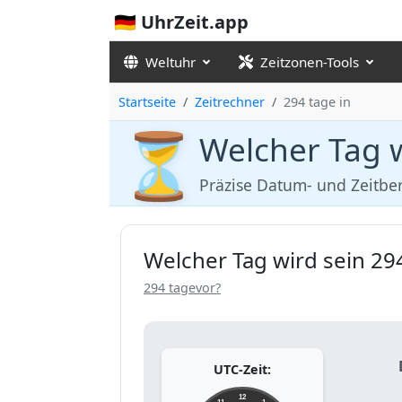
🇩🇪 UhrZeit.app
Weltuhr
Zeitzonen-Tools
Startseite
Zeitrechner
294 tage in
⏳
Welcher Tag w
Präzise Datum- und Zeitb
Welcher Tag wird sein 294
294 tagevor?
UTC-Zeit:
12