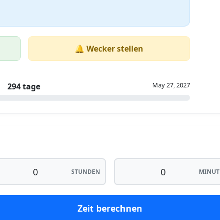
🔔 Wecker stellen
May 27, 2027
294 tage
STUNDEN
MINUT
Zeit berechnen