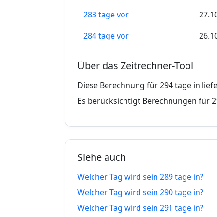
283 tage vor
27.1
284 tage vor
26.1
285 tage vor
25.1
Über das Zeitrechner-Tool
286 tage vor
24.1
Diese Berechnung für 294 tage in lie
287 tage vor
23.1
Es berücksichtigt Berechnungen für 2
288 tage vor
22.1
289 tage vor
21.1
Siehe auch
290 tage vor
20.1
Welcher Tag wird sein 289 tage in?
291 tage vor
19.1
Welcher Tag wird sein 290 tage in?
292 tage vor
18.1
Welcher Tag wird sein 291 tage in?