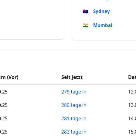
🇦🇺
Sydney
🇮🇳
Mumbai
m (Vor)
Seit jetzt
Dat
0.25
279 tage in
12.
0.25
280 tage in
13.
0.25
281 tage in
14.
0.25
282 tage in
15.