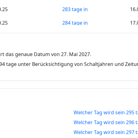
0.25
283 tage in
16.
0.25
284 tage in
17.
0.25
285 tage in
18.
0.25
286 tage in
19.
fert das genaue Datum von 27. Mai 2027.
0.25
287 tage in
20.
94 tage unter Berücksichtigung von Schaltjahren und Zeit
0.25
288 tage in
21.
0.25
289 tage in
22.
0.25
290 tage in
23.
Welcher Tag wird sein 295 t
0.25
291 tage in
24.
Welcher Tag wird sein 296 t
0.25
292 tage in
25.
Welcher Tag wird sein 297 t