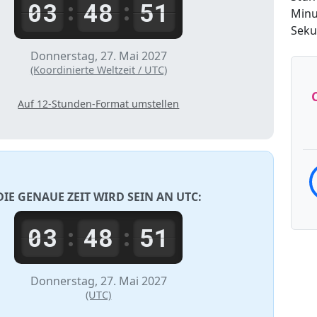
03
48
51
:
:
Minu
Sek
Donnerstag, 27. Mai 2027
(Koordinierte Weltzeit / UTC)
Auf 12-Stunden-Format umstellen
DIE GENAUE ZEIT WIRD SEIN AN
UTC
:
03
48
51
:
:
Donnerstag, 27. Mai 2027
(UTC)