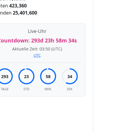
ten
423,360
unden
25,401,600
Live-Uhr
Countdown:
293d 23h 58m 34s
Aktuelle Zeit:
03:50
(UTC)
UTC
293
23
58
34
TAGE
STD
MIN
SEK