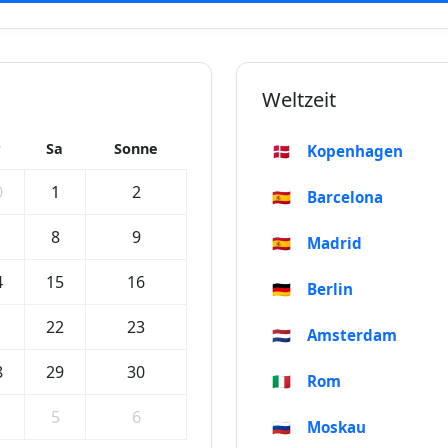
Weltzeit
r
Sa
Sonne
🇩🇰
Kopenhagen
0
1
2
🇪🇸
Barcelona
8
9
🇪🇸
Madrid
4
15
16
🇩🇪
Berlin
1
22
23
🇳🇱
Amsterdam
8
29
30
🇮🇹
Rom
5
6
🇷🇺
Moskau