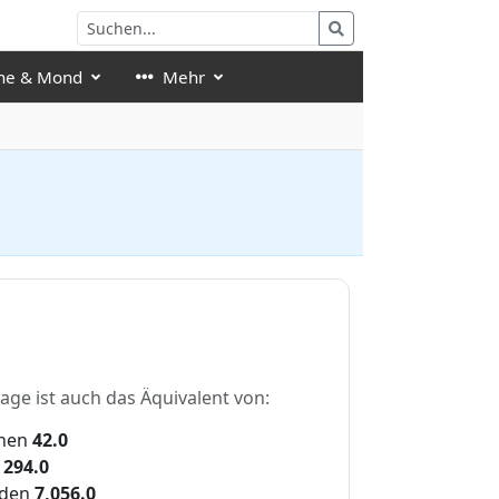
ne & Mond
Mehr
tage ist auch das Äquivalent von:
hen
42.0
294.0
den
7,056.0