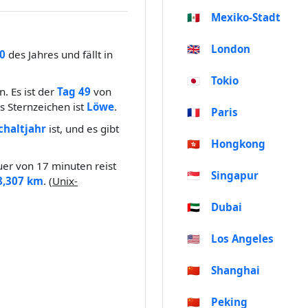
🇲🇽
Mexiko-Stadt
🇬🇧
London
0
des Jahres und fällt in
🇯🇵
Tokio
. Es ist der
Tag 49
von
 Sternzeichen ist
Löwe
.
🇫🇷
Paris
chaltjahr
ist, und es gibt
🇭🇰
Hongkong
er von 17 minuten reist
🇸🇬
Singapur
8,307 km
. (
Unix-
🇦🇪
Dubai
🇺🇸
Los Angeles
🇨🇳
Shanghai
🇨🇳
Peking