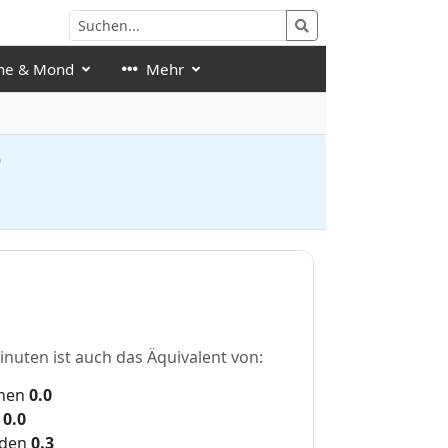
ne & Mond
Mehr
?
inuten ist auch das Äquivalent von:
hen
0.0
0.0
den
0.3