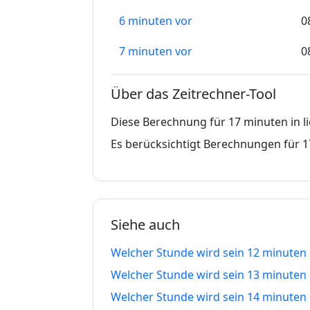
6 minuten vor
0
7 minuten vor
0
8 minuten vor
0
Über das Zeitrechner-Tool
9 minuten vor
0
Diese Berechnung für 17 minuten in l
10 minuten vor
0
Es berücksichtigt Berechnungen für 1
11 minuten vor
0
12 minuten vor
0
Siehe auch
13 minuten vor
0
Welcher Stunde wird sein 12 minuten 
14 minuten vor
0
Welcher Stunde wird sein 13 minuten 
15 minuten vor
0
Welcher Stunde wird sein 14 minuten 