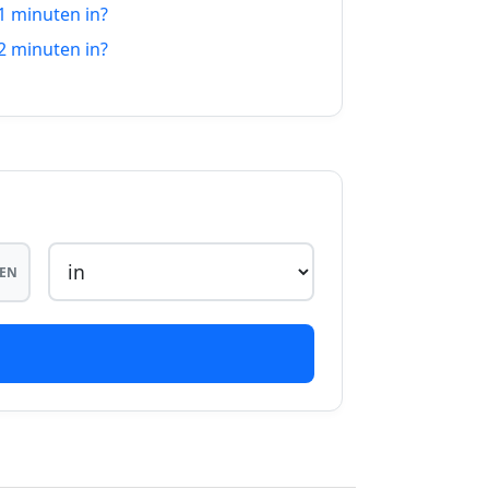
1 minuten in?
08.08.26
2 minuten in?
08.08.26
08.08.26
08.08.26
08.08.26
08.08.26
EN
08.08.26
08.08.26
08.08.26
08.08.26