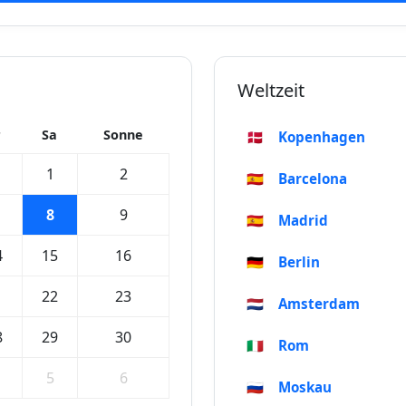
Weltzeit
r
Sa
Sonne
🇩🇰
Kopenhagen
1
1
2
🇪🇸
Barcelona
8
9
🇪🇸
Madrid
4
15
16
🇩🇪
Berlin
1
22
23
🇳🇱
Amsterdam
8
29
30
🇮🇹
Rom
5
6
🇷🇺
Moskau