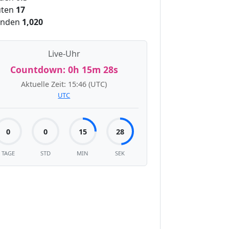
ten
17
unden
1,020
Live-Uhr
Countdown:
0h 15m 28s
Aktuelle Zeit:
15:46
(UTC)
UTC
0
0
15
28
TAGE
STD
MIN
SEK