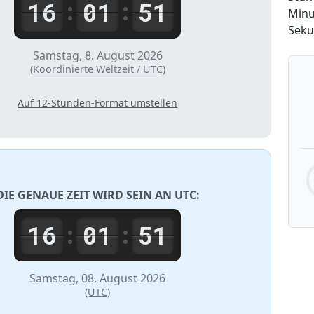
16
01
51
:
:
Minu
Sek
Samstag, 8. August 2026
(Koordinierte Weltzeit / UTC)
Auf 12-Stunden-Format umstellen
DIE GENAUE ZEIT WIRD SEIN AN
UTC
:
16
01
51
:
:
Samstag, 08. August 2026
(UTC)