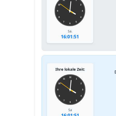
11
1
10
2
9
3
8
4
7
5
6
Sa.
16:01:51
Ihre lokale Zeit:
12
11
1
10
2
9
3
8
4
7
5
6
Sa
16:01:51