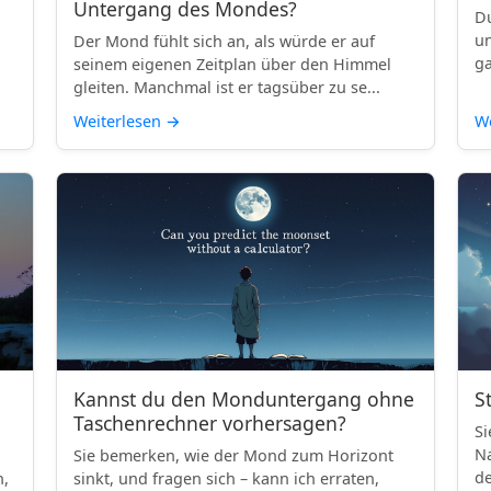
Untergang des Mondes?
Du
un
Der Mond fühlt sich an, als würde er auf
ga
seinem eigenen Zeitplan über den Himmel
gleiten. Manchmal ist er tagsüber zu se...
Weiterlesen
→
We
Kannst du den Monduntergang ohne
S
Taschenrechner vorhersagen?
Si
Na
Sie bemerken, wie der Mond zum Horizont
de
h,
sinkt, und fragen sich – kann ich erraten,