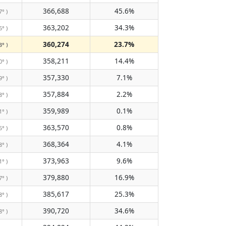
366,688
45.6%
7° )
363,202
34.3%
6° )
360,274
23.7%
3° )
358,211
14.4%
0° )
357,330
7.1%
9° )
357,884
2.2%
8° )
359,989
0.1%
1° )
363,570
0.8%
5° )
368,364
4.1%
8° )
373,963
9.6%
1° )
379,880
16.9%
7° )
385,617
25.3%
8° )
390,720
34.6%
8° )