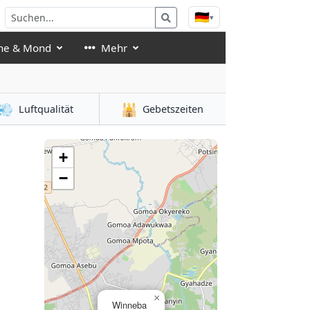
🇩🇪
▾
ne & Mond
Mehr
💨
🕌
Luftqualität
Gebetszeiten
+
−
×
Winneba