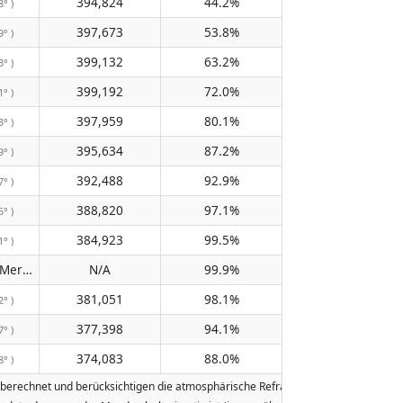
394,824
44.2%
8° )
397,673
53.8%
9° )
399,132
63.2%
3° )
399,192
72.0%
1° )
397,959
80.1%
3° )
395,634
87.2%
9° )
392,488
92.9%
7° )
388,820
97.1%
5° )
384,923
99.5%
1° )
Passiert den Meridian nicht
N/A
99.9%
( N/A )
381,051
98.1%
2° )
377,398
94.1%
7° )
374,083
88.0%
8° )
echnet und berücksichtigen die atmosphärische Refraktion der Erde. Daten basi