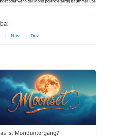
tfindet oder wenn der Mond polarkreisartig ist (immer über oder immer unter 
ba:
|
Nov
|
Dez
as ist Monduntergang?