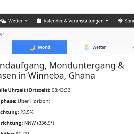
Wetter
Kalender & Veranstaltungen
Son
er
🌙
🌦️
Mond
Wetter
ndaufgang, Monduntergang &
asen in Winneba, Ghana
lle Uhrzeit (Ortszeit):
08:43:34
phase:
Über Horizont
uchtung:
23.5%
richtung:
NNW (336.9°)