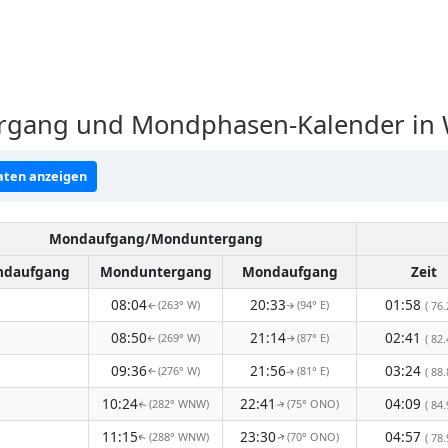
gang und Mondphasen-Kalender in 
ten anzeigen
Mondaufgang/Monduntergang
daufgang
Monduntergang
Mondaufgang
Zeit
08:04
20:33
01:58
(263° W)
(94° E)
( 76.
↑
↑
08:50
21:14
02:41
(269° W)
(87° E)
( 82.
↑
↑
09:36
21:56
03:24
(276° W)
(81° E)
( 88.
↑
↑
10:24
22:41
04:09
(282° WNW)
(75° ONO)
( 84.
↑
↑
11:15
23:30
04:57
(288° WNW)
(70° ONO)
( 78.
↑
↑