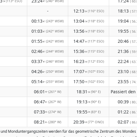
23
23:24
17:24
(113° ESO)
(246° WSW)
( 60.
↑
↑
-
12:13
18:13
(116° ESO)
( 57.
↑
00:13
13:04
19:04
(243° WSW)
(118° ESO)
↑
( 56.
↑
01:03
13:56
19:55
(242° WSW)
(118° ESO)
↑
↑
( 56.
01:55
14:47
20:46
(242° WSW)
(117° ESO)
↑
( 57.
↑
02:46
15:36
21:36
(244° WSW)
(115° ESO)
( 59.
↑
↑
03:37
16:23
22:24
(246° WSW)
(112° ESO)
( 63.
↑
↑
04:26
17:07
23:10
(250° WSW)
(107° ESO)
( 68.
↑
↑
05:14
17:50
23:55
(255° WSW)
(102° ESO)
( 74.
↑
↑
06:01
18:31
(261° W)
(96° E)
↑
↑
06:47
19:13
00:39
(267° W)
(90° E)
( 80.
↑
↑
07:33
19:55
01:22
(274° W)
(83° E)
( 86.
↑
↑
08:21
20:39
02:07
(280° W)
(77° ONO)
( 86.
↑
↑
- und Monduntergangszeiten werden für das geometrische Zentrum des Mondes ber