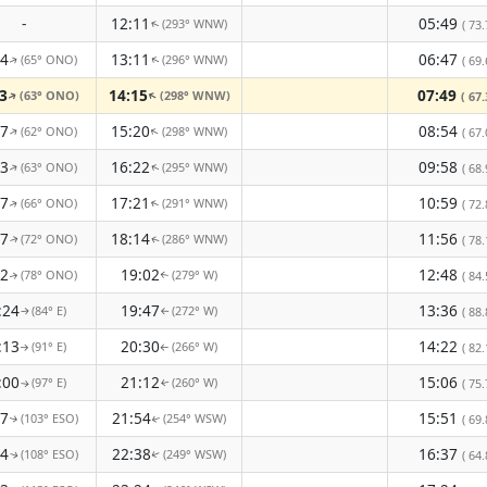
-
12:11
05:49
(293° WNW)
( 73.
↑
24
13:11
06:47
(65° ONO)
(296° WNW)
( 69.
↑
↑
3
14:15
07:49
(63° ONO)
(298° WNW)
↑
( 67.
↑
27
15:20
08:54
(62° ONO)
(298° WNW)
↑
↑
( 67.
33
16:22
09:58
(63° ONO)
(295° WNW)
( 68.
↑
↑
37
17:21
10:59
(66° ONO)
(291° WNW)
( 72.
↑
↑
37
18:14
11:56
(72° ONO)
(286° WNW)
( 78.
↑
↑
32
19:02
12:48
(78° ONO)
(279° W)
( 84.
↑
↑
:24
19:47
13:36
(84° E)
(272° W)
( 88.
↑
↑
:13
20:30
14:22
(91° E)
(266° W)
( 82.
↑
↑
:00
21:12
15:06
(97° E)
(260° W)
( 75.
↑
↑
47
21:54
15:51
(103° ESO)
(254° WSW)
( 69.
↑
↑
34
22:38
16:37
(108° ESO)
(249° WSW)
( 64.
↑
↑