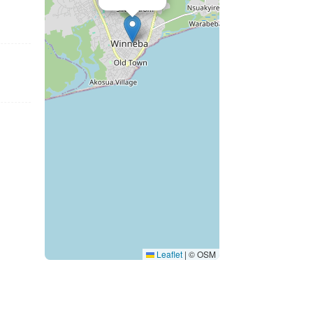
Leaflet
|
© OSM