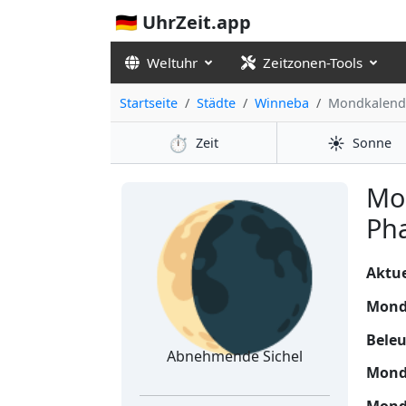
🇩🇪 UhrZeit.app
Weltuhr
Zeitzonen-Tools
Startseite
Städte
Winneba
Mondkalend
⏱️
☀️
Zeit
Sonne
🌘
Mo
Ph
Aktue
Mond
Bele
Abnehmende Sichel
Mond