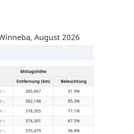
Winneba, August 2026
Mittagshöhe
Entfernung (km)
Beleuchtung
385,867
91.9%
2° )
382,148
85.3%
4° )
378,305
77.1%
8° )
374,391
67.5%
9° )
370,479
56.8%
9° )