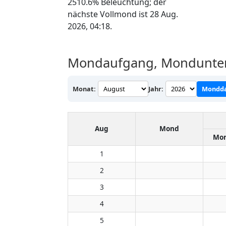
2510.6% Beleuchtung; der
nächste Vollmond ist 28 Aug.
2026, 04:18.
Mondaufgang, Mondunter
Monat:
Jahr:
Mondda
Aug
Mond
Mon
1
2
3
4
5