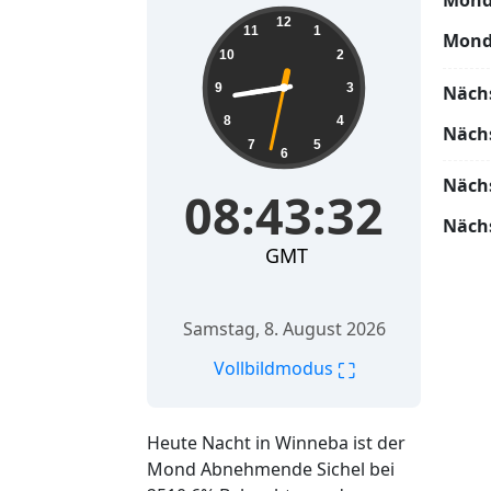
Mond
08:43:34
12
11
1
Mond
10
2
9
3
Näch
8
4
Näch
7
5
6
Näch
08:43:34
Näch
GMT
Samstag, 8. August 2026
⛶
Vollbildmodus
Heute Nacht in Winneba ist der
Mond Abnehmende Sichel bei