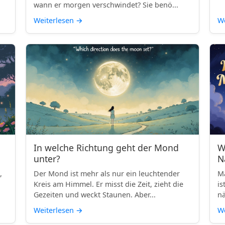
wann er morgen verschwindet? Sie benö...
Weiterlesen
→
We
In welche Richtung geht der Mond
W
unter?
N
,
Der Mond ist mehr als nur ein leuchtender
Ma
Kreis am Himmel. Er misst die Zeit, zieht die
is
Gezeiten und weckt Staunen. Aber...
nä
Weiterlesen
→
We