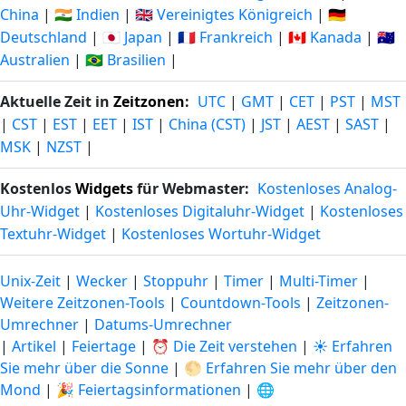
China
|
🇮🇳 Indien
|
🇬🇧 Vereinigtes Königreich
|
🇩🇪
Deutschland
|
🇯🇵 Japan
|
🇫🇷 Frankreich
|
🇨🇦 Kanada
|
🇦🇺
Australien
|
🇧🇷 Brasilien
|
Aktuelle Zeit in
Zeitzonen
:
UTC
|
GMT
|
CET
|
PST
|
MST
|
CST
|
EST
|
EET
|
IST
|
China (CST)
|
JST
|
AEST
|
SAST
|
MSK
|
NZST
|
Kostenlos
Widgets
für Webmaster:
Kostenloses Analog-
Uhr-Widget
|
Kostenloses Digitaluhr-Widget
|
Kostenloses
Textuhr-Widget
|
Kostenloses Wortuhr-Widget
Unix-Zeit
|
Wecker
|
Stoppuhr
|
Timer
|
Multi-Timer
|
Weitere Zeitzonen-Tools
|
Countdown-Tools
|
Zeitzonen-
Umrechner
|
Datums-Umrechner
|
Artikel
|
Feiertage
|
⏰ Die Zeit verstehen
|
☀️ Erfahren
Sie mehr über die Sonne
|
🌕 Erfahren Sie mehr über den
Mond
|
🎉 Feiertagsinformationen
|
🌐