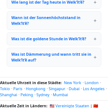
Wie lang ist der Tag heute in Welk’īt’ē?
Wann ist der Sonnenhöchststand in
Welk’īt’ē?
Was ist die goldene Stunde in Welk’īt’ē?
Was ist Dämmerung und wann tritt sie in
Welk’īt’ē auf?
Aktuelle Uhrzeit in diese Städte:
New York
·
London
·
Tokio
·
Paris
·
Hongkong
·
Singapur
·
Dubai
·
Los Angeles
·
Shanghai
·
Peking
·
Sydney
·
Mumbai
Aktuelle Zeit in Ländern:
🇺🇸 Vereinigte Staaten
|
🇨🇳