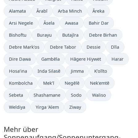
Alamata
Ārabī
Arba Minch
Āreka
Arsi Negele
Āsela
Awasa
Bahir Dar
Bishoftu
Burayu
Butajīra
Debre Birhan
Debre Mark’os
Debre Tabor
Dessie
Dīla
Dire Dawa
Gambēla
Hāgere Hiywet
Harar
Hosa’ina
Inda Silasē
Jimma
K’olīto
Kombolcha
Mek’ī
Negēlē
Nek’emtē
Sebeta
Shashamane
Sodo
Waliso
Weldiya
Yirga ‘Alem
Ziway
Mehr über
Sonnenaufgang/Sonnenuntergang-