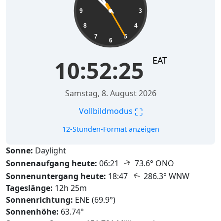
9
3
8
4
7
5
6
EAT
10:52:26
Samstag, 8. August 2026
⛶
Vollbildmodus
12-Stunden-Format anzeigen
Sonne:
Daylight
↑
Sonnenaufgang heute:
06:21
73.6° ONO
↑
Sonnenuntergang heute:
18:47
286.3° WNW
Tageslänge:
12h 25m
Sonnenrichtung:
ENE (69.9°)
Sonnenhöhe:
63.74°