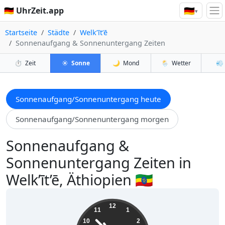
🇩🇪
🇩🇪 UhrZeit.app
▾
Startseite
Städte
Welk’īt’ē
Sonnenaufgang & Sonnenuntergang Zeiten
⏱️
Zeit
☀️
Sonne
🌙
Mond
🌦️
Wetter
💨
Sonnenaufgang/Sonnenuntergang heute
Sonnenaufgang/Sonnenuntergang morgen
Sonnenaufgang &
Sonnenuntergang Zeiten in
Welk’īt’ē, Äthiopien 🇪🇹
10:52:26
12
11
1
10
2