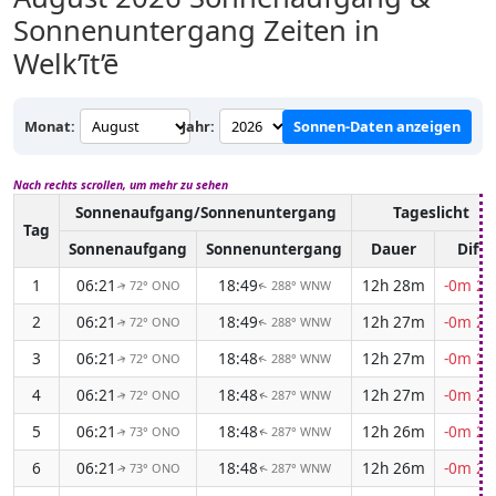
Sonnenuntergang Zeiten in
Welk’īt’ē
Monat:
Jahr:
Sonnen-Daten anzeigen
Nach rechts scrollen, um mehr zu sehen
Sonnenaufgang/Sonnenuntergang
Tageslicht
Tag
Sonnenaufgang
Sonnenuntergang
Dauer
Diff.
1
06:21
18:49
12h 28m
-0m 20
72° ONO
288° WNW
↑
↑
2
06:21
18:49
12h 27m
-0m 20
72° ONO
288° WNW
↑
↑
3
06:21
18:48
12h 27m
-0m 20
72° ONO
288° WNW
↑
↑
4
06:21
18:48
12h 27m
-0m 21
72° ONO
287° WNW
↑
↑
5
06:21
18:48
12h 26m
-0m 21
73° ONO
287° WNW
↑
↑
6
06:21
18:48
12h 26m
-0m 21
73° ONO
287° WNW
↑
↑