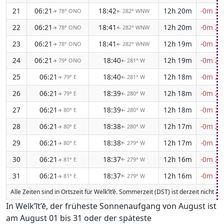
21
06:21
18:42
12h 20m
-0m 25
78° ONO
282° WNW
↑
↑
22
06:21
18:41
12h 20m
-0m 25
78° ONO
282° WNW
↑
↑
23
06:21
18:41
12h 19m
-0m 25
78° ONO
282° WNW
↑
↑
24
06:21
18:40
12h 19m
-0m 25
79° ONO
281° W
↑
↑
25
06:21
18:40
12h 18m
-0m 25
79° E
281° W
↑
↑
26
06:21
18:39
12h 18m
-0m 25
79° E
280° W
↑
↑
27
06:21
18:39
12h 18m
-0m 25
80° E
280° W
↑
↑
28
06:21
18:38
12h 17m
-0m 25
80° E
280° W
↑
↑
29
06:21
18:38
12h 17m
-0m 26
80° E
279° W
↑
↑
30
06:21
18:37
12h 16m
-0m 26
81° E
279° W
↑
↑
31
06:21
18:37
12h 16m
-0m 26
81° E
279° W
↑
↑
Alle Zeiten sind in Ortszeit für Welk’īt’ē. Sommerzeit (DST) ist derzeit nicht a
In Welk’īt’ē, der früheste Sonnenaufgang von August ist
am August 01 bis 31 oder der späteste