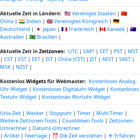
Aktuelle Zeit in Ländern:
🇺🇸 Vereinigte Staaten
|
🇨🇳
China
|
🇮🇳 Indien
|
🇬🇧 Vereinigtes Königreich
|
🇩🇪
Deutschland
|
🇯🇵 Japan
|
🇫🇷 Frankreich
|
🇨🇦 Kanada
|
🇦🇺
Australien
|
🇧🇷 Brasilien
|
Aktuelle Zeit in
Zeitzonen
:
UTC
|
GMT
|
CET
|
PST
|
MST
|
CST
|
EST
|
EET
|
IST
|
China (CST)
|
JST
|
AEST
|
SAST
|
MSK
|
NZST
|
Kostenlos
Widgets
für Webmaster:
Kostenloses Analog-
Uhr-Widget
|
Kostenloses Digitaluhr-Widget
|
Kostenloses
Textuhr-Widget
|
Kostenloses Wortuhr-Widget
Unix-Zeit
|
Wecker
|
Stoppuhr
|
Timer
|
Multi-Timer
|
Weitere Zeitzonen-Tools
|
Countdown-Tools
|
Zeitzonen-
Umrechner
|
Datums-Umrechner
|
Artikel
|
Feiertage
|
⏰ Die Zeit verstehen
|
☀️ Erfahren