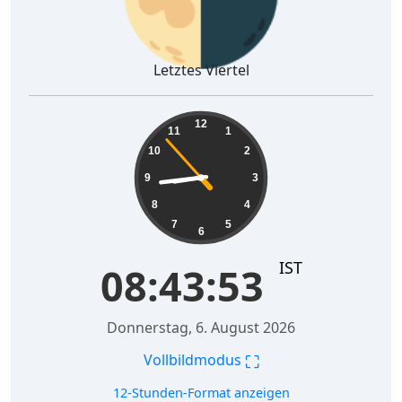
Letztes Viertel
08:43:54
12
11
1
10
2
9
3
8
4
7
5
6
IST
08:43:54
Donnerstag, 6. August 2026
⛶
Vollbildmodus
12-Stunden-Format anzeigen