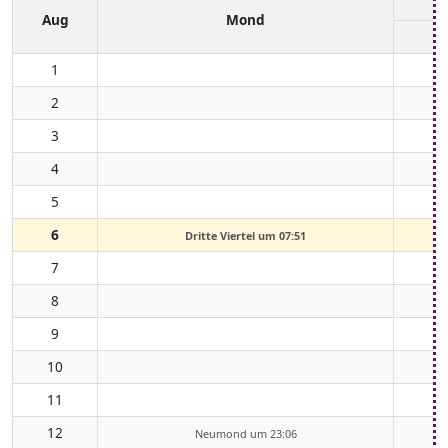
Aug
Mond
1
2
3
4
5
6
Dritte Viertel um 07:51
7
8
9
10
11
12
Neumond um 23:06