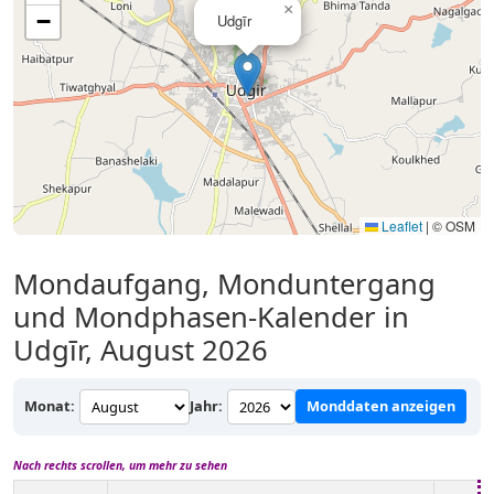
×
−
Udgīr
Leaflet
|
© OSM
Mondaufgang, Monduntergang
und Mondphasen-Kalender in
Udgīr, August 2026
Monat:
Jahr:
Monddaten anzeigen
Nach rechts scrollen, um mehr zu sehen