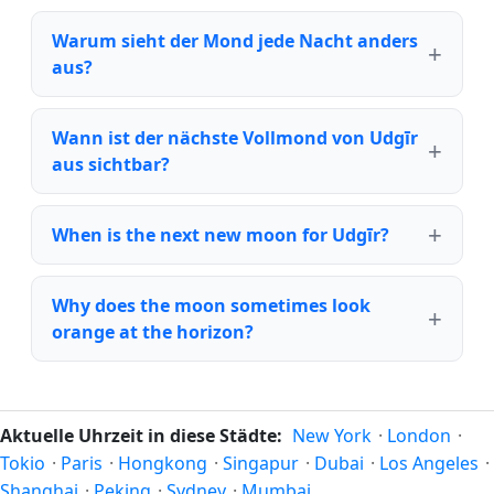
Warum sieht der Mond jede Nacht anders
aus?
Wann ist der nächste Vollmond von Udgīr
aus sichtbar?
When is the next new moon for Udgīr?
Why does the moon sometimes look
orange at the horizon?
Aktuelle Uhrzeit in diese Städte:
New York
·
London
·
Tokio
·
Paris
·
Hongkong
·
Singapur
·
Dubai
·
Los Angeles
·
Shanghai
·
Peking
·
Sydney
·
Mumbai