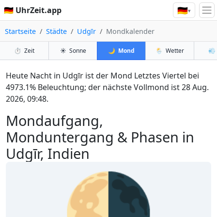
🇩🇪
🇩🇪 UhrZeit.app
▾
Startseite
Städte
Udgīr
Mondkalender
⏱️
Zeit
☀️
Sonne
🌙
Mond
🌦️
Wetter
💨
Heute Nacht in Udgīr ist der Mond Letztes Viertel bei
4973.1% Beleuchtung; der nächste Vollmond ist 28 Aug.
2026, 09:48.
Mondaufgang,
Monduntergang & Phasen in
Udgīr, Indien
🌗