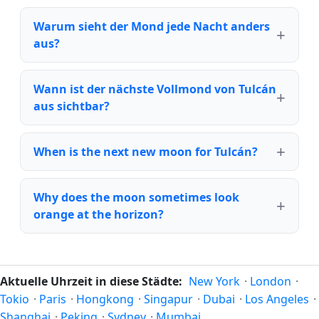
Warum sieht der Mond jede Nacht anders
aus?
Wann ist der nächste Vollmond von Tulcán
aus sichtbar?
When is the next new moon for Tulcán?
Why does the moon sometimes look
orange at the horizon?
Aktuelle Uhrzeit in diese Städte:
New York
·
London
·
Tokio
·
Paris
·
Hongkong
·
Singapur
·
Dubai
·
Los Angeles
·
Shanghai
·
Peking
·
Sydney
·
Mumbai