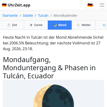
🇩🇪
🇩🇪 UhrZeit.app
▾
Startseite
Städte
Tulcán
Mondkalender
⏱️
Zeit
☀️
Sonne
🌙
Mond
🌦️
Wetter
💨
Heute Nacht in Tulcán ist der Mond Abnehmende Sichel
bei 2006.5% Beleuchtung; der nächste Vollmond ist 27
Aug. 2026, 23:18.
Mondaufgang,
Monduntergang & Phasen in
Tulcán, Ecuador
🌘