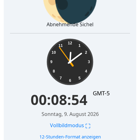
Abnehmende Sichel
00:08:55
12
11
1
10
2
9
3
8
4
7
5
6
GMT-5
00:08:55
Sonntag, 9. August 2026
⛶
Vollbildmodus
12-Stunden-Format anzeigen