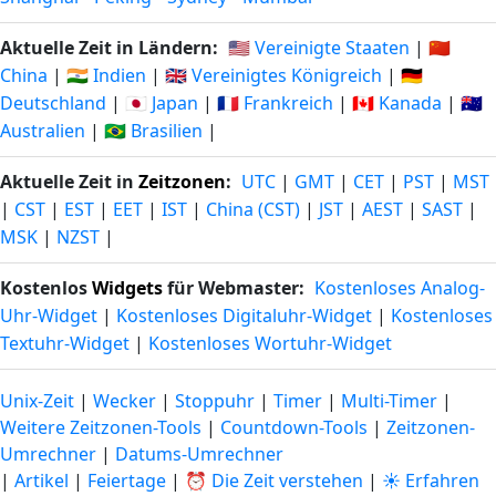
Aktuelle Zeit in Ländern:
🇺🇸 Vereinigte Staaten
|
🇨🇳
China
|
🇮🇳 Indien
|
🇬🇧 Vereinigtes Königreich
|
🇩🇪
Deutschland
|
🇯🇵 Japan
|
🇫🇷 Frankreich
|
🇨🇦 Kanada
|
🇦🇺
Australien
|
🇧🇷 Brasilien
|
Aktuelle Zeit in
Zeitzonen
:
UTC
|
GMT
|
CET
|
PST
|
MST
|
CST
|
EST
|
EET
|
IST
|
China (CST)
|
JST
|
AEST
|
SAST
|
MSK
|
NZST
|
Kostenlos
Widgets
für Webmaster:
Kostenloses Analog-
Uhr-Widget
|
Kostenloses Digitaluhr-Widget
|
Kostenloses
Textuhr-Widget
|
Kostenloses Wortuhr-Widget
Unix-Zeit
|
Wecker
|
Stoppuhr
|
Timer
|
Multi-Timer
|
Weitere Zeitzonen-Tools
|
Countdown-Tools
|
Zeitzonen-
Umrechner
|
Datums-Umrechner
|
Artikel
|
Feiertage
|
⏰ Die Zeit verstehen
|
☀️ Erfahren