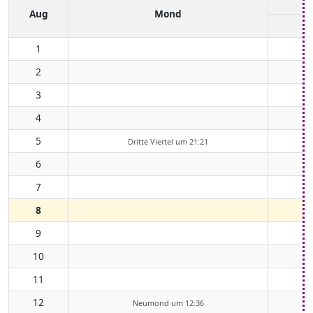
Aug
Mond
1
2
3
4
5
Dritte Viertel um 21:21
6
7
8
9
10
11
12
Neumond um 12:36