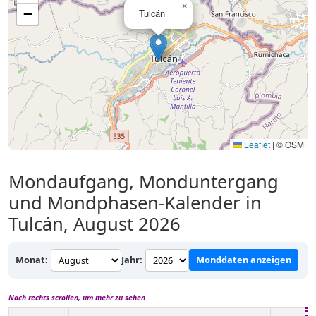
×
−
Tulcán
Leaflet
|
© OSM
Mondaufgang, Monduntergang
und Mondphasen-Kalender in
Tulcán, August 2026
Monat:
Jahr:
Monddaten anzeigen
Nach rechts scrollen, um mehr zu sehen