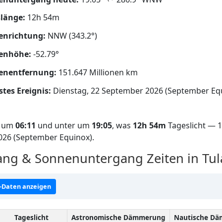
länge:
12h 54m
enrichtung:
NNW (343.2°)
enhöhe:
-52.79°
enentfernung:
151.647 Millionen km
tes Ereignis:
Dienstag, 22 September 2026 (September Eq
f um
06:11
und unter um
19:05
, was
12h 54m
Tageslicht — 1
2026 (September Equinox).
g & Sonnenuntergang Zeiten in Tul
-Daten anzeigen
Tageslicht
Astronomische Dämmerung
Nautische D