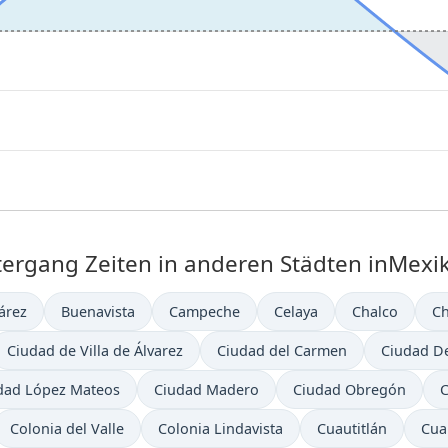
rgang Zeiten in anderen Städten inMexik
árez
Buenavista
Campeche
Celaya
Chalco
C
Ciudad de Villa de Álvarez
Ciudad del Carmen
Ciudad De
dad López Mateos
Ciudad Madero
Ciudad Obregón
C
Colonia del Valle
Colonia Lindavista
Cuautitlán
Cuau