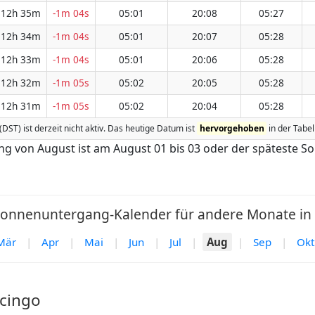
12h 35m
-1m 04s
05:01
20:08
05:27
12h 34m
-1m 04s
05:01
20:07
05:28
12h 33m
-1m 04s
05:01
20:06
05:28
12h 32m
-1m 05s
05:02
20:05
05:28
12h 31m
-1m 05s
05:02
20:04
05:28
(DST) ist derzeit nicht aktiv. Das heutige Datum ist
hervorgehoben
in der Tabel
ng von August ist am August 01 bis 03 oder der späteste 
nnenuntergang-Kalender für andere Monate in T
Mär
|
Apr
|
Mai
|
Jun
|
Jul
|
Aug
|
Sep
|
Okt
cingo