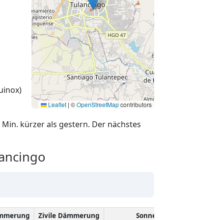
uinox)
Leaflet
|
©
OpenStreetMap
contributors
 Min. kürzer als gestern. Der nächstes
ancingo
ämmerung
Zivile Dämmerung
Sonnenhöchststand