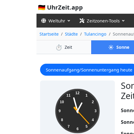
🇩🇪 UhrZeit.app
Weltuhr
Zeitzonen-Tools
Startseite
Städte
Tulancingo
Sonnenau
⏱️
☀️
Zeit
Sonne
Sonnenaufgang/Sonnenuntergang heute
So
00:57:24
Zei
12
11
1
10
2
Sonn
9
3
8
4
Sonn
7
5
6
Sonn