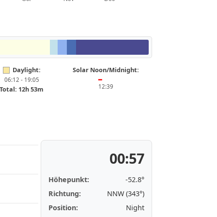
Daylight:
Solar Noon/Midnight:
06:12 - 19:05
━
12:39
Total: 12h 53m
00:57
Höhepunkt:
-52.8°
Richtung:
NNW (343°)
Position:
Night