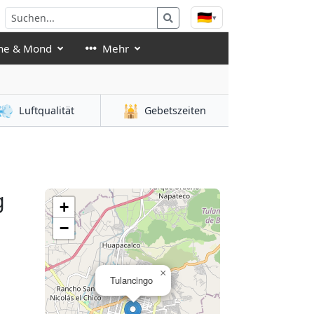
🇩🇪
▾
ne & Mond
Mehr
💨
🕌
Luftqualität
Gebetszeiten
g
+
−
×
Tulancingo