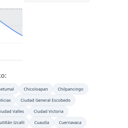
o:
hetumal
Chicoloapan
Chilpancingo
licias
Ciudad General Escobedo
iudad Valles
Ciudad Victoria
titlán Izcalli
Cuautla
Cuernavaca