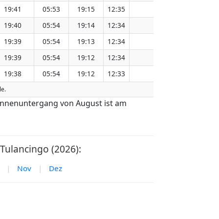
19:41
05:53
19:15
12:35
151.14
19:40
05:54
19:14
12:34
151.11
19:39
05:54
19:13
12:34
151.07
19:39
05:54
19:12
12:34
151.04
19:38
05:54
19:12
12:33
151.02
le.
Sonnenuntergang von August ist am
ulancingo (2026):
|
Nov
|
Dez