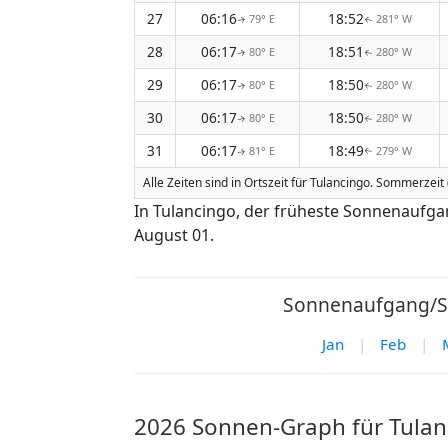
27
06:16
18:52
79° E
281° W
↑
↑
28
06:17
18:51
80° E
280° W
↑
↑
29
06:17
18:50
80° E
280° W
↑
↑
30
06:17
18:50
80° E
280° W
↑
↑
31
06:17
18:49
81° E
279° W
↑
↑
Alle Zeiten sind in Ortszeit für Tulancingo. Sommerzeit 
In Tulancingo, der früheste Sonnenaufga
August 01.
Sonnenaufgang/So
Jan
|
Feb
|
2026 Sonnen-Graph für Tulan