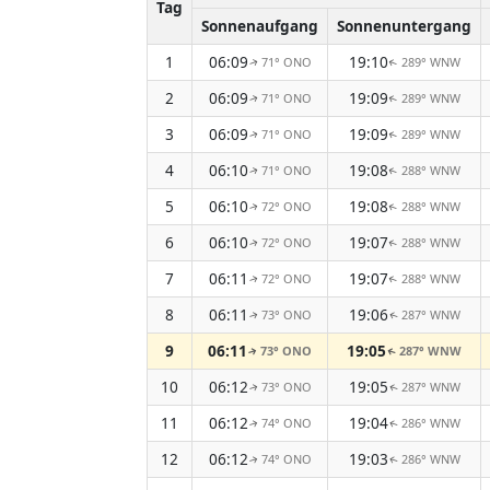
Tag
Sonnenaufgang
Sonnenuntergang
1
06:09
19:10
71° ONO
289° WNW
↑
↑
2
06:09
19:09
71° ONO
289° WNW
↑
↑
3
06:09
19:09
71° ONO
289° WNW
↑
↑
4
06:10
19:08
71° ONO
288° WNW
↑
↑
5
06:10
19:08
72° ONO
288° WNW
↑
↑
6
06:10
19:07
72° ONO
288° WNW
↑
↑
7
06:11
19:07
72° ONO
288° WNW
↑
↑
8
06:11
19:06
73° ONO
287° WNW
↑
↑
9
06:11
19:05
73° ONO
287° WNW
↑
↑
10
06:12
19:05
73° ONO
287° WNW
↑
↑
11
06:12
19:04
74° ONO
286° WNW
↑
↑
12
06:12
19:03
74° ONO
286° WNW
↑
↑