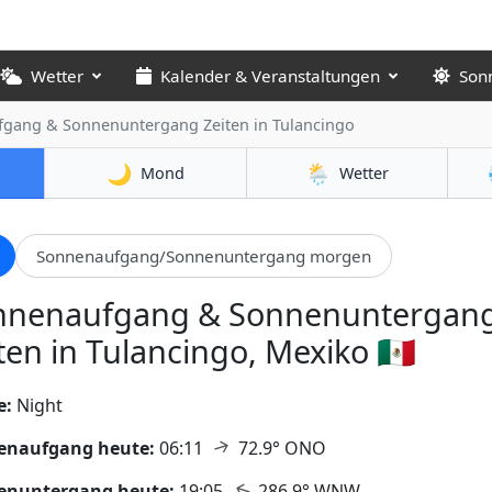
Wetter
Kalender & Veranstaltungen
Son
fgang & Sonnenuntergang Zeiten
in Tulancingo
🌙
🌦️
Mond
Wetter
Sonnenaufgang/Sonnenuntergang morgen
nnenaufgang & Sonnenuntergan
ten in Tulancingo, Mexiko 🇲🇽
e:
Night
↑
enaufgang heute:
06:11
72.9° ONO
↑
enuntergang heute:
19:05
286.9° WNW