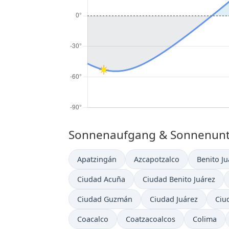
Sonnenaufgang & Sonnenunte
Apatzingán
Azcapotzalco
Benito Ju
Ciudad Acuña
Ciudad Benito Juárez
Ciudad Guzmán
Ciudad Juárez
Ciu
Coacalco
Coatzacoalcos
Colima