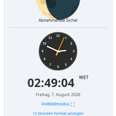
Abnehmende Sichel
02:49:04
12
11
1
10
2
9
3
8
4
7
5
6
WET
02:49:04
Freitag, 7. August 2026
⛶
Vollbildmodus
12-Stunden-Format anzeigen