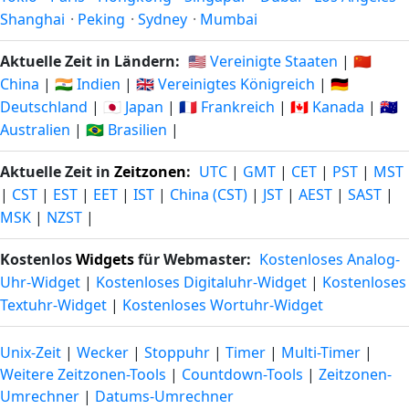
Shanghai
·
Peking
·
Sydney
·
Mumbai
Aktuelle Zeit in Ländern:
🇺🇸 Vereinigte Staaten
|
🇨🇳
China
|
🇮🇳 Indien
|
🇬🇧 Vereinigtes Königreich
|
🇩🇪
Deutschland
|
🇯🇵 Japan
|
🇫🇷 Frankreich
|
🇨🇦 Kanada
|
🇦🇺
Australien
|
🇧🇷 Brasilien
|
Aktuelle Zeit in
Zeitzonen
:
UTC
|
GMT
|
CET
|
PST
|
MST
|
CST
|
EST
|
EET
|
IST
|
China (CST)
|
JST
|
AEST
|
SAST
|
MSK
|
NZST
|
Kostenlos
Widgets
für Webmaster:
Kostenloses Analog-
Uhr-Widget
|
Kostenloses Digitaluhr-Widget
|
Kostenloses
Textuhr-Widget
|
Kostenloses Wortuhr-Widget
Unix-Zeit
|
Wecker
|
Stoppuhr
|
Timer
|
Multi-Timer
|
Weitere Zeitzonen-Tools
|
Countdown-Tools
|
Zeitzonen-
Umrechner
|
Datums-Umrechner