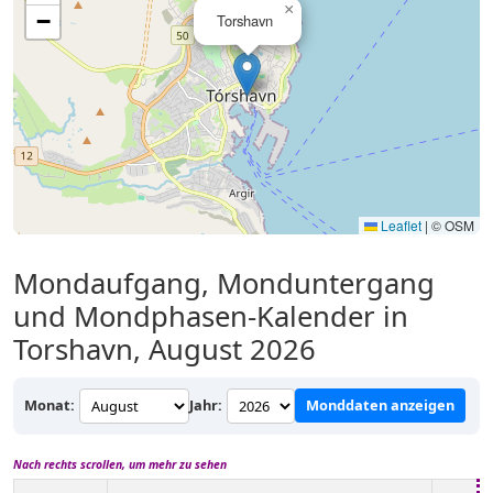
×
−
Torshavn
Leaflet
|
© OSM
Mondaufgang, Monduntergang
und Mondphasen-Kalender in
Torshavn, August 2026
Monat:
Jahr:
Monddaten anzeigen
Nach rechts scrollen, um mehr zu sehen