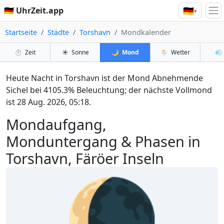
🇩🇪
🇩🇪 UhrZeit.app
▾
Startseite
Städte
Torshavn
Mondkalender
⏱️
Zeit
☀️
Sonne
🌙
Mond
🌦️
Wetter
💨
Heute Nacht in Torshavn ist der Mond Abnehmende
Sichel bei 4105.3% Beleuchtung; der nächste Vollmond
ist 28 Aug. 2026, 05:18.
Mondaufgang,
Monduntergang & Phasen in
Torshavn, Färöer Inseln
🌘