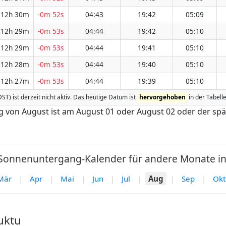
12h 30m
-0m 52s
04:43
19:42
05:09
12h 29m
-0m 53s
04:44
19:42
05:10
12h 29m
-0m 53s
04:44
19:41
05:10
12h 28m
-0m 53s
04:44
19:40
05:10
12h 27m
-0m 53s
04:44
19:39
05:10
ST) ist derzeit nicht aktiv. Das heutige Datum ist
hervorgehoben
in der Tabelle
g von August ist am August 01 oder August 02 oder der sp
onnenuntergang-Kalender für andere Monate in 
Mär
|
Apr
|
Mai
|
Jun
|
Jul
|
Aug
|
Sep
|
Okt
uktu