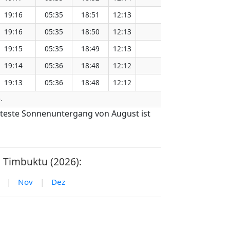
19:16
05:35
18:51
12:13
151.15
19:16
05:35
18:50
12:13
151.12
19:15
05:35
18:49
12:13
151.08
19:14
05:36
18:48
12:12
151.05
19:13
05:36
18:48
12:12
151.01
.
äteste Sonnenuntergang von August ist
Timbuktu (2026):
|
Nov
|
Dez