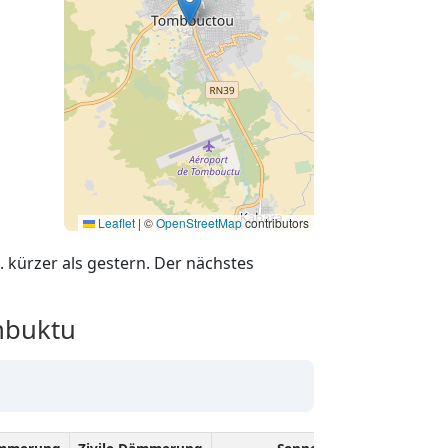
Leaflet
|
©
OpenStreetMap
contributors
. kürzer als gestern. Der nächstes
mbuktu