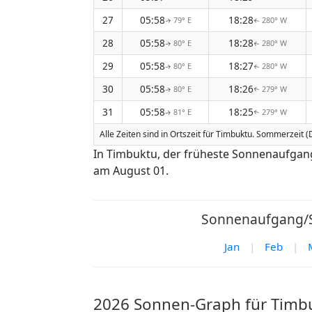
27
05:58
18:28
79° E
280° W
↑
↑
28
05:58
18:28
80° E
280° W
↑
↑
29
05:58
18:27
80° E
280° W
↑
↑
30
05:58
18:26
80° E
279° W
↑
↑
31
05:58
18:25
81° E
279° W
↑
↑
Alle Zeiten sind in Ortszeit für Timbuktu. Sommerzeit (D
In Timbuktu, der früheste Sonnenaufgan
am August 01.
Sonnenaufgang/S
Jan
|
Feb
|
2026 Sonnen-Graph für Timb