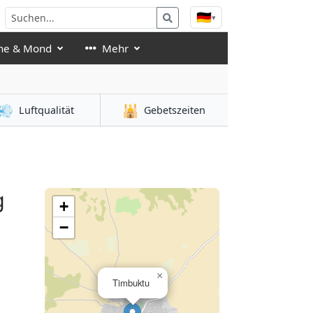
🇩🇪
▾
ne & Mond
Mehr
💨
🕌
Luftqualität
Gebetszeiten
g
+
−
×
Timbuktu