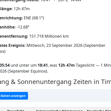
länge:
12h 47m
enrichtung:
ENE (68.1°)
enhöhe:
-12.68°
enentfernung:
151.718 Millionen km
tes Ereignis:
Mittwoch, 23 September 2026 (September
ox)
05:54
und unter um
18:41
, was
12h 47m
Tageslicht — 1 Min
2026 (September Equinox).
ng & Sonnenuntergang Zeiten in Ti
-Daten anzeigen