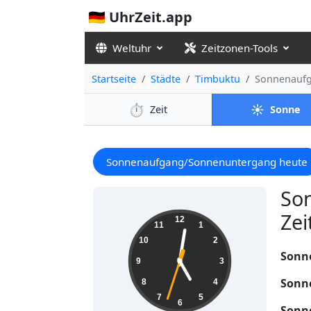
🇩🇪 UhrZeit.app
Weltuhr
Zeitzonen-Tools
Startseite
Städte
Timbuktu
Sonnenaufg
⏱️
☀️
Zeit
Sonne
Sonnenaufgang/Sonnenuntergang heute
So
Zei
05:01:34
12
11
1
10
2
Sonn
9
3
Sonn
8
4
7
5
6
Sonn