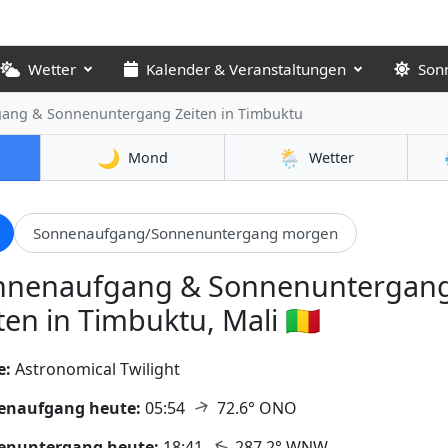
Wetter
Kalender & Veranstaltungen
Son
ang & Sonnenuntergang Zeiten
in Timbuktu
🌙
🌦️
Mond
Wetter
Sonnenaufgang/Sonnenuntergang morgen
nnenaufgang & Sonnenuntergan
ten in Timbuktu, Mali 🇲🇱
e:
Astronomical Twilight
↑
enaufgang heute:
05:54
72.6° ONO
↑
enuntergang heute:
18:41
287.2° WNW