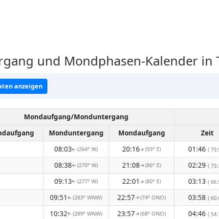
ang und Mondphasen-Kalender in Te
ten anzeigen
Mondaufgang/Monduntergang
daufgang
Monduntergang
Mondaufgang
Zeit
08:03
20:16
01:46
(264° W)
(93° E)
( 79.
↑
↑
08:38
21:08
02:29
(270° W)
(86° E)
( 73.
↑
↑
09:13
22:01
03:13
(277° W)
(80° E)
( 66.
↑
↑
09:51
22:57
03:58
(283° WNW)
(74° ONO)
( 60.
↑
↑
10:32
23:57
04:46
(289° WNW)
(68° ONO)
( 54.
↑
↑