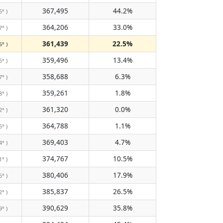
367,495
44.2%
6° )
364,206
33.0%
7° )
361,439
22.5%
6° )
359,496
13.4%
6° )
358,688
6.3%
7° )
359,261
1.8%
8° )
361,320
0.0%
2° )
364,788
1.1%
6° )
369,403
4.7%
4° )
374,767
10.5%
1° )
380,406
17.9%
5° )
385,837
26.5%
2° )
390,629
35.8%
9° )