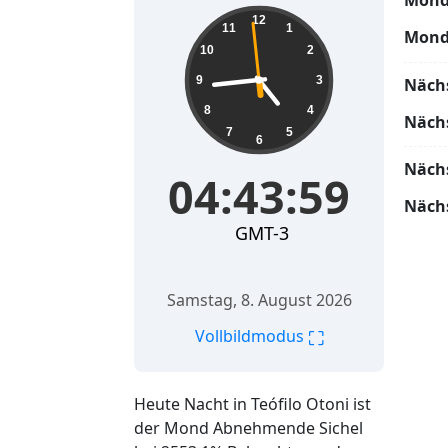
Mond
04:44:01
12
11
1
Mond
10
2
9
3
Näch
8
4
Näch
7
5
6
Näch
04:44:01
Näch
GMT-3
Samstag, 8. August 2026
⛶
Vollbildmodus
Heute Nacht in Teófilo Otoni ist
der Mond Abnehmende Sichel