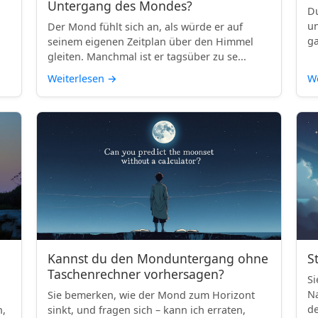
Untergang des Mondes?
Du
un
Der Mond fühlt sich an, als würde er auf
ga
seinem eigenen Zeitplan über den Himmel
gleiten. Manchmal ist er tagsüber zu se...
Weiterlesen
→
We
Kannst du den Monduntergang ohne
S
Taschenrechner vorhersagen?
Si
Na
Sie bemerken, wie der Mond zum Horizont
de
h,
sinkt, und fragen sich – kann ich erraten,