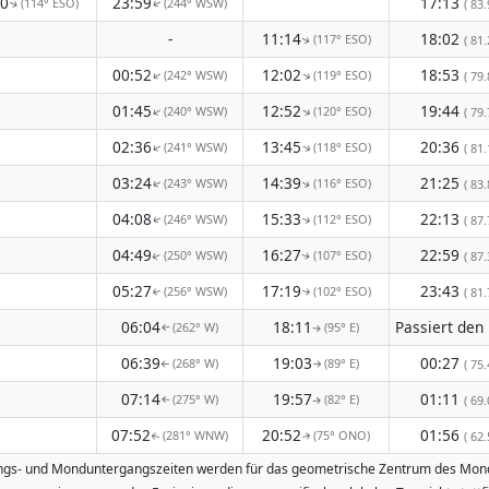
30
23:59
17:13
(114° ESO)
(244° WSW)
( 83.
↑
↑
-
11:14
18:02
(117° ESO)
( 81.
↑
00:52
12:02
18:53
(242° WSW)
(119° ESO)
↑
↑
( 79.
01:45
12:52
19:44
(240° WSW)
(120° ESO)
↑
↑
( 79.
02:36
13:45
20:36
(241° WSW)
(118° ESO)
↑
↑
( 81.
03:24
14:39
21:25
(243° WSW)
(116° ESO)
( 83.
↑
↑
04:08
15:33
22:13
(246° WSW)
(112° ESO)
( 87.
↑
↑
04:49
16:27
22:59
(250° WSW)
(107° ESO)
( 87.
↑
↑
05:27
17:19
23:43
(256° WSW)
(102° ESO)
( 81.
↑
↑
06:04
18:11
(262° W)
(95° E)
↑
↑
06:39
19:03
00:27
(268° W)
(89° E)
( 75.
↑
↑
07:14
19:57
01:11
(275° W)
(82° E)
( 69.
↑
↑
07:52
20:52
01:56
(281° WNW)
(75° ONO)
( 62.
↑
↑
fgangs- und Monduntergangszeiten werden für das geometrische Zentrum des Monde