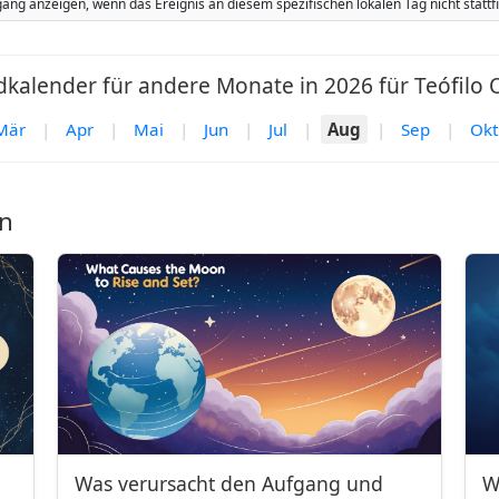
ang anzeigen, wenn das Ereignis an diesem spezifischen lokalen Tag nicht stat
kalender für andere Monate in 2026 für Teófilo O
Mär
|
Apr
|
Mai
|
Jun
|
Jul
|
Aug
|
Sep
|
Okt
n
Was verursacht den Aufgang und
W