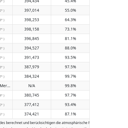
394,434
45.4%
9° )
397,014
55.0%
2° )
398,253
64.3%
8° )
398,158
73.1%
7° )
396,845
81.1%
1° )
394,527
88.0%
8° )
391,473
93.5%
7° )
387,979
97.5%
3° )
384,324
99.7%
7° )
Passiert den Meridian nicht
N/A
99.8%
( N/A )
380,745
97.7%
4° )
377,412
93.4%
0° )
374,421
87.1%
5° )
s berechnet und berücksichtigen die atmosphärische Refraktion der Erde. Daten