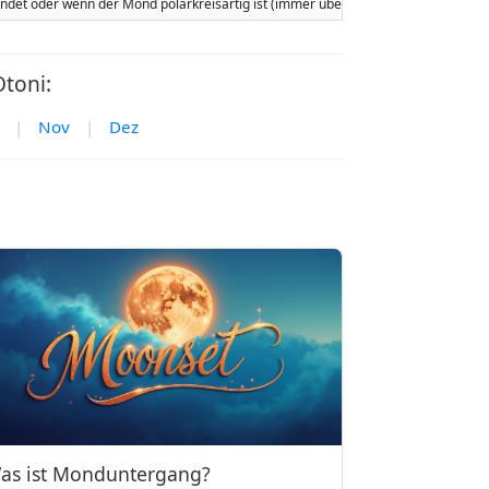
tfindet oder wenn der Mond polarkreisartig ist (immer über oder immer unter 
toni:
|
Nov
|
Dez
as ist Monduntergang?