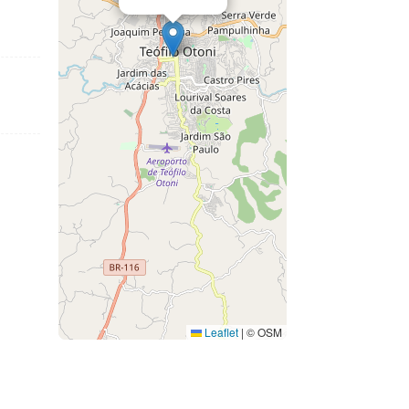
Leaflet
|
© OSM