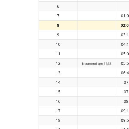
6
7
01:
8
02:0
9
03:
10
04:
11
05:
12
05:
Neumond um 14:36
13
06:
14
07
15
07
16
08
17
09:
18
09: