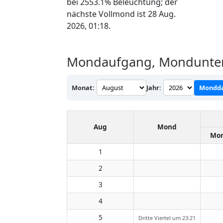
bei 2553.1% Beleuchtung; der
nächste Vollmond ist 28 Aug.
2026, 01:18.
Mondaufgang, Mondunterg
Monat:
Jahr:
Mondda
Aug
Mond
Mon
1
2
3
4
5
Dritte Viertel um 23:21