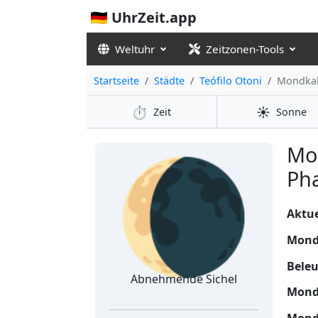
🇩🇪 UhrZeit.app
Weltuhr
Zeitzonen-Tools
Startseite
Städte
Teófilo Otoni
Mondka
⏱️
☀️
Zeit
Sonne
🌘
Mo
Pha
Aktue
Mond
Bele
Abnehmende Sichel
Mond