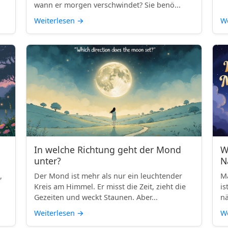
wann er morgen verschwindet? Sie benö...
Weiterlesen
→
We
In welche Richtung geht der Mond
W
unter?
N
,
Der Mond ist mehr als nur ein leuchtender
Ma
Kreis am Himmel. Er misst die Zeit, zieht die
is
Gezeiten und weckt Staunen. Aber...
nä
Weiterlesen
→
We