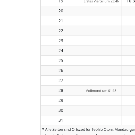
19
10:
Erstes Viertel um 23:46
20
21
22
23
24
25
26
27
28
Vollmond um 01:18
29
30
31
* Alle Zeiten sind Ortszeit für Teófilo Otoni. Mondau