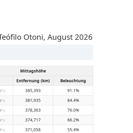
ófilo Otoni, August 2026
Mittagshöhe
Entfernung (km)
Beleuchtung
385,393
91.1%
5° )
381,935
84.4%
3° )
378,363
76.0%
9° )
374,717
66.2%
6° )
371,058
55.4%
7° )