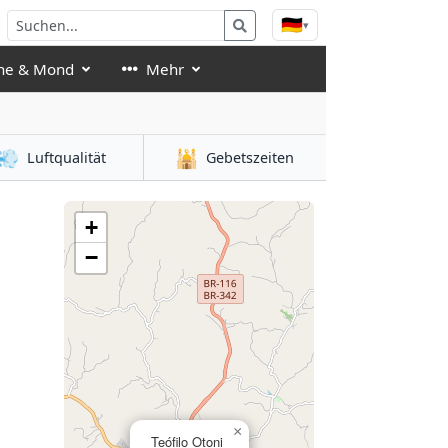
🇩🇪
▾
ne & Mond
Mehr
💨
🕌
Luftqualität
Gebetszeiten
+
−
×
Teófilo Otoni