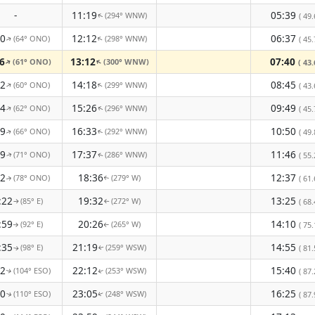
-
11:19
05:39
(294° WNW)
( 49.
↑
00
12:12
06:37
(64° ONO)
(298° WNW)
↑
( 45.
↑
6
13:12
07:40
(61° ONO)
(300° WNW)
↑
↑
( 43.
12
14:18
08:45
(60° ONO)
(299° WNW)
↑
↑
( 43.
14
15:26
09:49
(62° ONO)
(296° WNW)
↑
( 45.
↑
09
16:33
10:50
(66° ONO)
(292° WNW)
( 49.
↑
↑
59
17:37
11:46
(71° ONO)
(286° WNW)
( 55.
↑
↑
42
18:36
12:37
(78° ONO)
(279° W)
( 61.
↑
↑
:22
19:32
13:25
(85° E)
(272° W)
( 68.
↑
↑
:59
20:26
14:10
(92° E)
(265° W)
( 75.
↑
↑
:35
21:19
14:55
(98° E)
(259° WSW)
( 81.
↑
↑
12
22:12
15:40
(104° ESO)
(253° WSW)
( 87.
↑
↑
50
23:05
16:25
(110° ESO)
(248° WSW)
( 87.
↑
↑