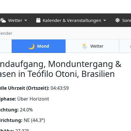
Wetter
Kalender & Veranstaltungen
Son
lender
🌙
🌦️
Mond
Wetter
ndaufgang, Monduntergang &
sen in Teófilo Otoni, Brasilien
lle Uhrzeit (Ortszeit):
04:44:01
phase:
Über Horizont
uchtung:
24.0%
richtung:
NE (44.3°)