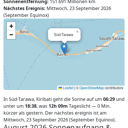
Sonnenentfernung:
151.691 Millionen km
Nächstes Ereignis:
Mittwoch, 23 September 2026
(September Equinox)
+
×
−
Süd-Tarawa
Leaflet
|
©
OpenStreetMap
contributors
In Süd-Tarawa, Kiribati geht die Sonne auf um
06:29
und
unter um
18:38
, was
12h 09m
Tageslicht — 0 Min.
kürzer als gestern. Der nächstes ereignis ist am
Mittwoch, 23 September 2026 (September Equinox).
August 2026
Sonnenaufgang &