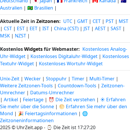
Deutschland
|
🇯🇵 Japan
|
🇫🇷 Frankreich
|
🇨🇦 Kanada
|
🇦🇺
Australien
|
🇧🇷 Brasilien
|
Aktuelle Zeit in
Zeitzonen
:
UTC
|
GMT
|
CET
|
PST
|
MST
|
CST
|
EST
|
EET
|
IST
|
China (CST)
|
JST
|
AEST
|
SAST
|
MSK
|
NZST
|
Kostenlos
Widgets
für Webmaster:
Kostenloses Analog-
Uhr-Widget
|
Kostenloses Digitaluhr-Widget
|
Kostenloses
Textuhr-Widget
|
Kostenloses Wortuhr-Widget
Unix-Zeit
|
Wecker
|
Stoppuhr
|
Timer
|
Multi-Timer
|
Weitere Zeitzonen-Tools
|
Countdown-Tools
|
Zeitzonen-
Umrechner
|
Datums-Umrechner
|
Artikel
|
Feiertage
|
⏰ Die Zeit verstehen
|
☀️ Erfahren
Sie mehr über die Sonne
|
🌕 Erfahren Sie mehr über den
Mond
|
🎉 Feiertagsinformationen
|
🌐
Zeitzoneninformationen
2025 © UhrZeit.app - ⌚
Die Zeit ist 17:27:21