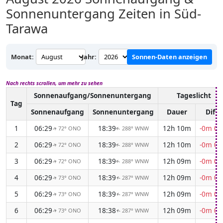
Sonnenuntergang Zeiten in Süd-
Tarawa
Monat:
Jahr:
Sonnen-Daten anzeigen
Nach rechts scrollen, um mehr zu sehen
Sonnenaufgang/Sonnenuntergang
Tageslicht
Tag
Sonnenaufgang
Sonnenuntergang
Dauer
Diff.
1
06:29
18:39
12h 10m
-0m 03
72° ONO
288° WNW
↑
↑
2
06:29
18:39
12h 10m
-0m 03
72° ONO
288° WNW
↑
↑
3
06:29
18:39
12h 09m
-0m 04
72° ONO
288° WNW
↑
↑
4
06:29
18:39
12h 09m
-0m 04
73° ONO
287° WNW
↑
↑
5
06:29
18:39
12h 09m
-0m 04
73° ONO
287° WNW
↑
↑
6
06:29
18:38
12h 09m
-0m 04
73° ONO
287° WNW
↑
↑