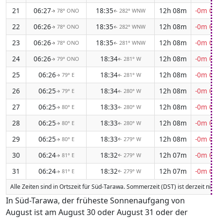
21
06:27
18:35
12h 08m
-0m 04
78° ONO
282° WNW
↑
↑
22
06:26
18:35
12h 08m
-0m 04
78° ONO
282° WNW
↑
↑
23
06:26
18:35
12h 08m
-0m 04
78° ONO
281° WNW
↑
↑
24
06:26
18:34
12h 08m
-0m 04
79° ONO
281° W
↑
↑
25
06:26
18:34
12h 08m
-0m 04
79° E
281° W
↑
↑
26
06:25
18:34
12h 08m
-0m 04
79° E
280° W
↑
↑
27
06:25
18:33
12h 08m
-0m 04
80° E
280° W
↑
↑
28
06:25
18:33
12h 08m
-0m 04
80° E
280° W
↑
↑
29
06:25
18:33
12h 08m
-0m 04
80° E
279° W
↑
↑
30
06:24
18:32
12h 07m
-0m 04
81° E
279° W
↑
↑
31
06:24
18:32
12h 07m
-0m 04
81° E
279° W
↑
↑
Alle Zeiten sind in Ortszeit für Süd-Tarawa. Sommerzeit (DST) ist derzeit nich
In Süd-Tarawa, der früheste Sonnenaufgang von
August ist am August 30 oder August 31 oder der