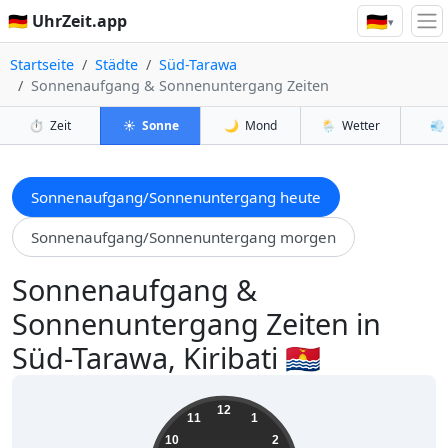
🇩🇪
🇩🇪 UhrZeit.app
▾
Startseite
Städte
Süd-Tarawa
Sonnenaufgang & Sonnenuntergang Zeiten
⏱️
Zeit
☀️
Sonne
🌙
Mond
🌦️
Wetter
💨
Sonnenaufgang/Sonnenuntergang heute
Sonnenaufgang/Sonnenuntergang morgen
Sonnenaufgang &
Sonnenuntergang Zeiten in
Süd-Tarawa, Kiribati 🇰🇮
05:27:21
12
11
1
10
2