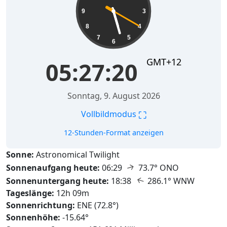
9
3
8
4
7
5
6
GMT+12
05:27:21
Sonntag, 9. August 2026
⛶
Vollbildmodus
12-Stunden-Format anzeigen
Sonne:
Astronomical Twilight
↑
Sonnenaufgang heute:
06:29
73.7° ONO
↑
Sonnenuntergang heute:
18:38
286.1° WNW
Tageslänge:
12h 09m
Sonnenrichtung:
ENE (72.8°)
Sonnenhöhe:
-15.64°