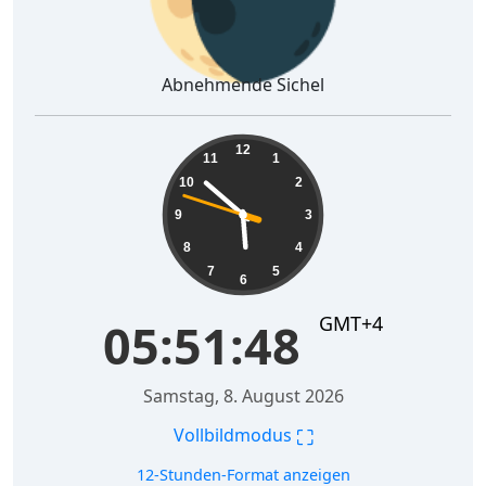
Abnehmende Sichel
05:51:49
12
11
1
10
2
9
3
8
4
7
5
6
GMT+4
05:51:49
Samstag, 8. August 2026
⛶
Vollbildmodus
12-Stunden-Format anzeigen