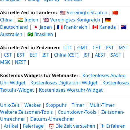
Aktuelle Zeit in Ländern:
🇺🇸 Vereinigte Staaten
|
🇨🇳
China
|
🇮🇳 Indien
|
🇬🇧 Vereinigtes Königreich
|
🇩🇪
Deutschland
|
🇯🇵 Japan
|
🇫🇷 Frankreich
|
🇨🇦 Kanada
|
🇦🇺
Australien
|
🇧🇷 Brasilien
|
Aktuelle Zeit in
Zeitzonen
:
UTC
|
GMT
|
CET
|
PST
|
MST
|
CST
|
EST
|
EET
|
IST
|
China (CST)
|
JST
|
AEST
|
SAST
|
MSK
|
NZST
|
Kostenlos
Widgets
für Webmaster:
Kostenloses Analog-
Uhr-Widget
|
Kostenloses Digitaluhr-Widget
|
Kostenloses
Textuhr-Widget
|
Kostenloses Wortuhr-Widget
Unix-Zeit
|
Wecker
|
Stoppuhr
|
Timer
|
Multi-Timer
|
Weitere Zeitzonen-Tools
|
Countdown-Tools
|
Zeitzonen-
Umrechner
|
Datums-Umrechner
|
Artikel
|
Feiertage
|
⏰ Die Zeit verstehen
|
☀️ Erfahren