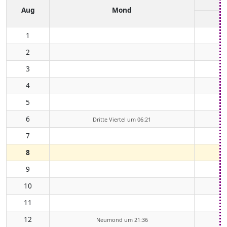
Aug
Mond
1
2
3
4
5
6
Dritte Viertel um 06:21
7
8
9
10
11
12
Neumond um 21:36