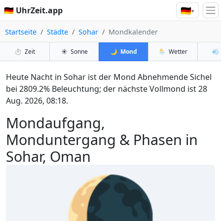
🇩🇪
🇩🇪 UhrZeit.app
▾
Startseite
Städte
Sohar
Mondkalender
⏱️
Zeit
☀️
Sonne
🌙
Mond
🌦️
Wetter
💨
Heute Nacht in Sohar ist der Mond Abnehmende Sichel
bei 2809.2% Beleuchtung; der nächste Vollmond ist 28
Aug. 2026, 08:18.
Mondaufgang,
Monduntergang & Phasen in
Sohar, Oman
🌘