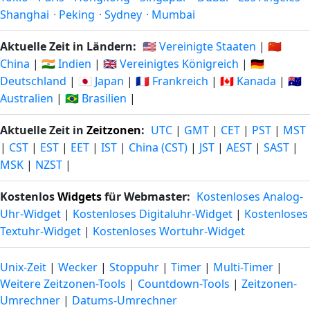
Shanghai
·
Peking
·
Sydney
·
Mumbai
Aktuelle Zeit in Ländern:
🇺🇸 Vereinigte Staaten
|
🇨🇳
China
|
🇮🇳 Indien
|
🇬🇧 Vereinigtes Königreich
|
🇩🇪
Deutschland
|
🇯🇵 Japan
|
🇫🇷 Frankreich
|
🇨🇦 Kanada
|
🇦🇺
Australien
|
🇧🇷 Brasilien
|
Aktuelle Zeit in
Zeitzonen
:
UTC
|
GMT
|
CET
|
PST
|
MST
|
CST
|
EST
|
EET
|
IST
|
China (CST)
|
JST
|
AEST
|
SAST
|
MSK
|
NZST
|
Kostenlos
Widgets
für Webmaster:
Kostenloses Analog-
Uhr-Widget
|
Kostenloses Digitaluhr-Widget
|
Kostenloses
Textuhr-Widget
|
Kostenloses Wortuhr-Widget
Unix-Zeit
|
Wecker
|
Stoppuhr
|
Timer
|
Multi-Timer
|
Weitere Zeitzonen-Tools
|
Countdown-Tools
|
Zeitzonen-
Umrechner
|
Datums-Umrechner