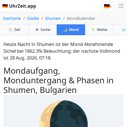
🇩🇪
🇩🇪 UhrZeit.app
▾
Startseite
Städte
Shumen
Mondkalender
⏱️
Zeit
☀️
Sonne
🌙
Mond
🌦️
Wetter
💨
Heute Nacht in Shumen ist der Mond Abnehmende
Sichel bei 1862.3% Beleuchtung; der nächste Vollmond
ist 28 Aug. 2026, 07:18.
Mondaufgang,
Monduntergang & Phasen in
Shumen, Bulgarien
🌘