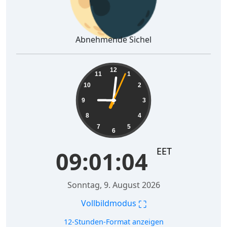
Abnehmende Sichel
09:01:05
12
11
1
10
2
9
3
8
4
7
5
6
EET
09:01:05
Sonntag, 9. August 2026
⛶
Vollbildmodus
12-Stunden-Format anzeigen