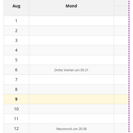
Aug
Mond
1
2
3
4
5
6
Dritte Viertel um 05:21
7
8
9
10
11
12
Neumond um 20:36