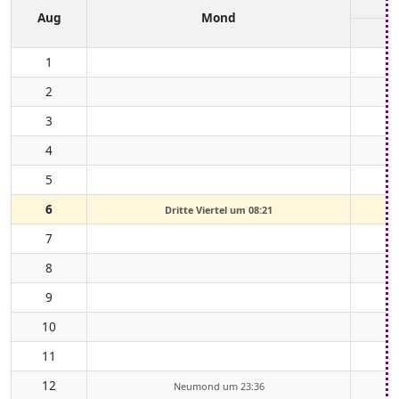
Aug
Mond
1
2
3
4
5
6
Dritte Viertel um 08:21
7
8
9
10
11
12
Neumond um 23:36