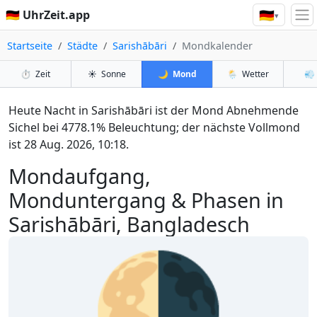
🇩🇪
🇩🇪 UhrZeit.app
▾
Startseite
Städte
Sarishābāri
Mondkalender
⏱️
Zeit
☀️
Sonne
🌙
Mond
🌦️
Wetter
💨
Heute Nacht in Sarishābāri ist der Mond Abnehmende
Sichel bei 4778.1% Beleuchtung; der nächste Vollmond
ist 28 Aug. 2026, 10:18.
Mondaufgang,
Monduntergang & Phasen in
Sarishābāri, Bangladesch
🌗