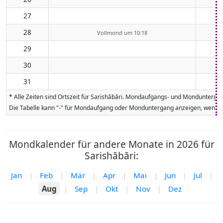
27
28
Vollmond um 10:18
29
30
31
* Alle Zeiten sind Ortszeit für Sarishābāri. Mondaufgangs- und Mondunterga
Die Tabelle kann "-" für Mondaufgang oder Monduntergang anzeigen, wenn da
Mondkalender für andere Monate in 2026 für
Sarishābāri:
Jan
|
Feb
|
Mär
|
Apr
|
Mai
|
Jun
|
Jul
|
Aug
|
Sep
|
Okt
|
Nov
|
Dez