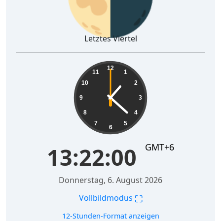
Letztes Viertel
13:22:01
12
11
1
10
2
9
3
8
4
7
5
6
GMT+6
13:22:01
Donnerstag, 6. August 2026
⛶
Vollbildmodus
12-Stunden-Format anzeigen