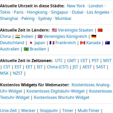
Aktuelle Uhrzeit in diese Städte:
New York
·
London
·
Tokio
·
Paris
·
Hongkong
·
Singapur
·
Dubai
·
Los Angeles
·
Shanghai
·
Peking
·
Sydney
·
Mumbai
Aktuelle Zeit in Ländern:
🇺🇸 Vereinigte Staaten
|
🇨🇳
China
|
🇮🇳 Indien
|
🇬🇧 Vereinigtes Königreich
|
🇩🇪
Deutschland
|
🇯🇵 Japan
|
🇫🇷 Frankreich
|
🇨🇦 Kanada
|
🇦🇺
Australien
|
🇧🇷 Brasilien
|
Aktuelle Zeit in
Zeitzonen
:
UTC
|
GMT
|
CET
|
PST
|
MST
|
CST
|
EST
|
EET
|
IST
|
China (CST)
|
JST
|
AEST
|
SAST
|
MSK
|
NZST
|
Kostenlos
Widgets
für Webmaster:
Kostenloses Analog-
Uhr-Widget
|
Kostenloses Digitaluhr-Widget
|
Kostenloses
Textuhr-Widget
|
Kostenloses Wortuhr-Widget
Unix-Zeit
|
Wecker
|
Stoppuhr
|
Timer
|
Multi-Timer
|