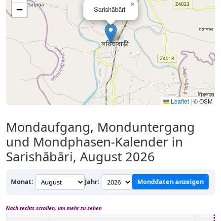
×
−
Sarishābāri
Leaflet
|
© OSM
Mondaufgang, Monduntergang
und Mondphasen-Kalender in
Sarishābāri, August 2026
Monat:
Jahr:
Monddaten anzeigen
Nach rechts scrollen, um mehr zu sehen