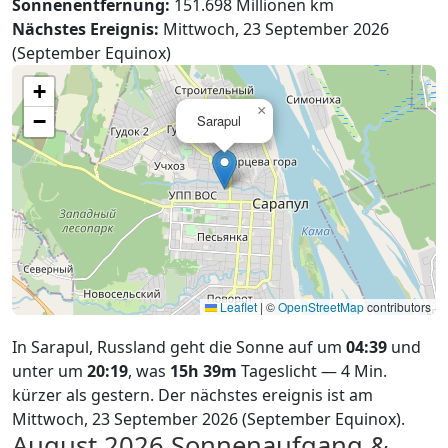
Sonnenentfernung:
151.698 Millionen km
Nächstes Ereignis:
Mittwoch, 23 September 2026
(September Equinox)
+
×
−
Sarapul
Leaflet
|
©
OpenStreetMap
contributors
In Sarapul, Russland geht die Sonne auf um
04:39
und
unter um
20:19
, was
15h 39m
Tageslicht — 4 Min.
kürzer als gestern. Der nächstes ereignis ist am
Mittwoch, 23 September 2026 (September Equinox).
August 2026
Sonnenaufgang &