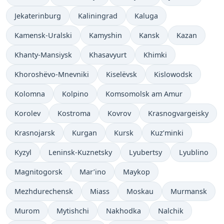
Jekaterinburg
Kaliningrad
Kaluga
Kamensk-Uralski
Kamyshin
Kansk
Kazan
Khanty-Mansiysk
Khasavyurt
Khimki
Khoroshëvo-Mnevniki
Kiselëvsk
Kislowodsk
Kolomna
Kolpino
Komsomolsk am Amur
Korolev
Kostroma
Kovrov
Krasnogvargeisky
Krasnojarsk
Kurgan
Kursk
Kuz’minki
Kyzyl
Leninsk-Kuznetsky
Lyubertsy
Lyublino
Magnitogorsk
Mar’ino
Maykop
Mezhdurechensk
Miass
Moskau
Murmansk
Murom
Mytishchi
Nakhodka
Nalchik