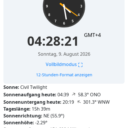
9
3
8
4
7
5
6
GMT+4
04:28:23
Sonntag, 9. August 2026
⛶
Vollbildmodus
12-Stunden-Format anzeigen
Sonne:
Civil Twilight
↑
Sonnenaufgang heute:
04:39
58.3° ONO
↑
Sonnenuntergang heute:
20:19
301.3° WNW
Tageslänge:
15h 39m
Sonnenrichtung:
NE (55.9°)
Sonnenhöhe:
-2.29°