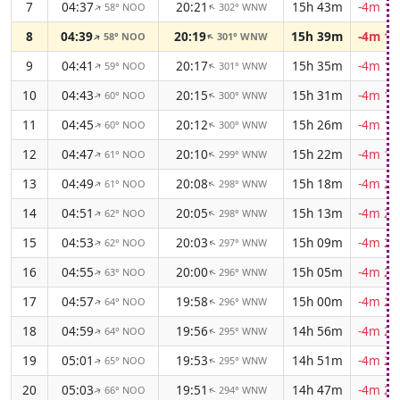
7
04:37
20:21
15h 43m
-4m 10
58° NOO
302° WNW
↑
↑
8
04:39
20:19
15h 39m
-4m 12
58° NOO
301° WNW
↑
↑
9
04:41
20:17
15h 35m
-4m 14
59° NOO
301° WNW
↑
↑
10
04:43
20:15
15h 31m
-4m 15
60° NOO
300° WNW
↑
↑
11
04:45
20:12
15h 26m
-4m 17
60° NOO
300° WNW
↑
↑
12
04:47
20:10
15h 22m
-4m 19
61° NOO
299° WNW
↑
↑
13
04:49
20:08
15h 18m
-4m 20
61° NOO
298° WNW
↑
↑
14
04:51
20:05
15h 13m
-4m 22
62° NOO
298° WNW
↑
↑
15
04:53
20:03
15h 09m
-4m 23
62° NOO
297° WNW
↑
↑
16
04:55
20:00
15h 05m
-4m 24
63° NOO
296° WNW
↑
↑
17
04:57
19:58
15h 00m
-4m 25
64° NOO
296° WNW
↑
↑
18
04:59
19:56
14h 56m
-4m 27
64° NOO
295° WNW
↑
↑
19
05:01
19:53
14h 51m
-4m 28
65° NOO
295° WNW
↑
↑
20
05:03
19:51
14h 47m
-4m 29
66° NOO
294° WNW
↑
↑