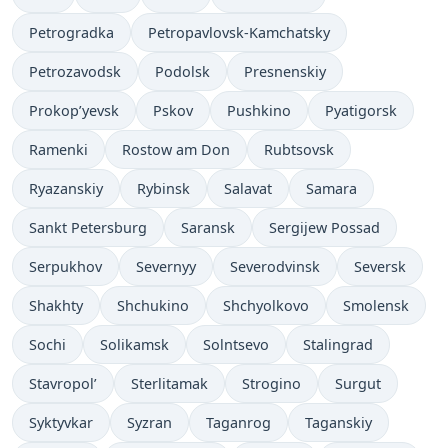
Petrogradka
Petropavlovsk-Kamchatsky
Petrozavodsk
Podolsk
Presnenskiy
Prokop’yevsk
Pskov
Pushkino
Pyatigorsk
Ramenki
Rostow am Don
Rubtsovsk
Ryazanskiy
Rybinsk
Salavat
Samara
Sankt Petersburg
Saransk
Sergijew Possad
Serpukhov
Severnyy
Severodvinsk
Seversk
Shakhty
Shchukino
Shchyolkovo
Smolensk
Sochi
Solikamsk
Solntsevo
Stalingrad
Stavropol’
Sterlitamak
Strogino
Surgut
Syktyvkar
Syzran
Taganrog
Taganskiy