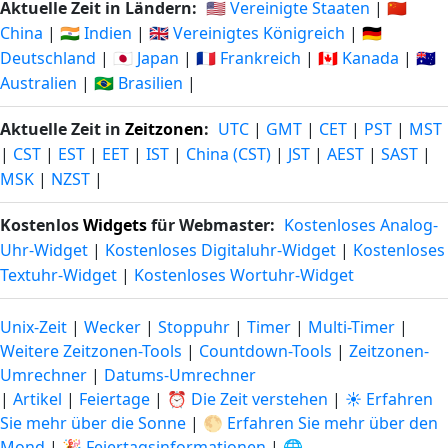
Aktuelle Zeit in Ländern:
🇺🇸 Vereinigte Staaten
|
🇨🇳
China
|
🇮🇳 Indien
|
🇬🇧 Vereinigtes Königreich
|
🇩🇪
Deutschland
|
🇯🇵 Japan
|
🇫🇷 Frankreich
|
🇨🇦 Kanada
|
🇦🇺
Australien
|
🇧🇷 Brasilien
|
Aktuelle Zeit in
Zeitzonen
:
UTC
|
GMT
|
CET
|
PST
|
MST
|
CST
|
EST
|
EET
|
IST
|
China (CST)
|
JST
|
AEST
|
SAST
|
MSK
|
NZST
|
Kostenlos
Widgets
für Webmaster:
Kostenloses Analog-
Uhr-Widget
|
Kostenloses Digitaluhr-Widget
|
Kostenloses
Textuhr-Widget
|
Kostenloses Wortuhr-Widget
Unix-Zeit
|
Wecker
|
Stoppuhr
|
Timer
|
Multi-Timer
|
Weitere Zeitzonen-Tools
|
Countdown-Tools
|
Zeitzonen-
Umrechner
|
Datums-Umrechner
|
Artikel
|
Feiertage
|
⏰ Die Zeit verstehen
|
☀️ Erfahren
Sie mehr über die Sonne
|
🌕 Erfahren Sie mehr über den
Mond
|
🎉 Feiertagsinformationen
|
🌐