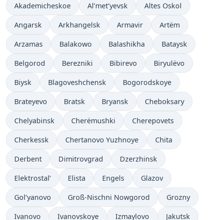
Akademicheskoe
Al’met’yevsk
Altes Oskol
Angarsk
Arkhangelsk
Armavir
Artëm
Arzamas
Balakowo
Balashikha
Bataysk
Belgorod
Berezniki
Bibirevo
Biryulëvo
Biysk
Blagoveshchensk
Bogorodskoye
Brateyevo
Bratsk
Bryansk
Cheboksary
Chelyabinsk
Cherëmushki
Cherepovets
Cherkessk
Chertanovo Yuzhnoye
Chita
Derbent
Dimitrovgrad
Dzerzhinsk
Elektrostal’
Elista
Engels
Glazov
Gol’yanovo
Groß-Nischni Nowgorod
Grozny
Ivanovo
Ivanovskoye
Izmaylovo
Jakutsk