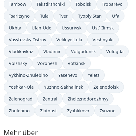
Tambow
Tekstil’shchiki
Tobolsk
Troparëvo
Tsaritsyno
Tula
Tver
Tyoply Stan
Ufa
Ukhta
Ulan-Ude
Ussuriysk
Ust’-Ilimsk
Vasyl'evsky Ostrov
Velikiye Luki
Veshnyaki
Vladikavkaz
Vladimir
Volgodonsk
Vologda
Volzhsky
Voronezh
Votkinsk
Vykhino-Zhulebino
Yasenevo
Yelets
Yoshkar-Ola
Yuzhno-Sakhalinsk
Zelenodolsk
Zelenograd
Zentral
Zheleznodorozhnyy
Zhulebino
Zlatoust
Zyablikovo
Zyuzino
Mehr über