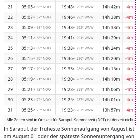
21
05:05
19:48
14h 42m
-4m 30
66° NOO
293° WNW
↑
↑
22
05:07
19:46
14h 38m
-4m 30
67° NOO
293° WNW
↑
↑
23
05:09
19:43
14h 33m
-4m 31
68° NOO
292° WNW
↑
↑
24
05:11
19:41
14h 29m
-4m 32
68° NOO
291° WNW
↑
↑
25
05:13
19:38
14h 24m
-4m 33
69° NOO
291° WNW
↑
↑
26
05:15
19:36
14h 20m
-4m 33
70° NOO
290° WNW
↑
↑
27
05:17
19:33
14h 15m
-4m 34
70° NOO
289° WNW
↑
↑
28
05:19
19:30
14h 10m
-4m 35
71° NOO
289° WNW
↑
↑
29
05:21
19:28
14h 06m
-4m 35
72° NOO
288° WNW
↑
↑
30
05:23
19:25
14h 01m
-4m 36
72° NOO
287° WNW
↑
↑
31
05:25
19:23
13h 57m
-4m 36
73° NOO
287° WNW
↑
↑
Alle Zeiten sind in Ortszeit für Sarapul. Sommerzeit (DST) ist derzeit nicht a
In Sarapul, der früheste Sonnenaufgang von August ist
am August 01 oder der späteste Sonnenuntergang von