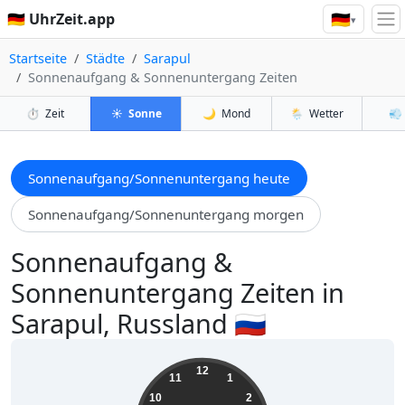
🇩🇪
🇩🇪 UhrZeit.app
▾
Startseite
Städte
Sarapul
Sonnenaufgang & Sonnenuntergang Zeiten
⏱️
Zeit
☀️
Sonne
🌙
Mond
🌦️
Wetter
💨
Sonnenaufgang/Sonnenuntergang heute
Sonnenaufgang/Sonnenuntergang morgen
Sonnenaufgang &
Sonnenuntergang Zeiten in
Sarapul, Russland 🇷🇺
04:28:23
12
11
1
10
2