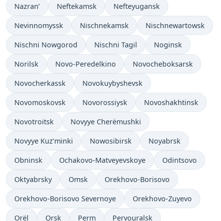
Nazran’
Neftekamsk
Nefteyugansk
Nevinnomyssk
Nischnekamsk
Nischnewartowsk
Nischni Nowgorod
Nischni Tagil
Noginsk
Norilsk
Novo-Peredelkino
Novocheboksarsk
Novocherkassk
Novokuybyshevsk
Novomoskovsk
Novorossiysk
Novoshakhtinsk
Novotroitsk
Novyye Cherëmushki
Novyye Kuz’minki
Nowosibirsk
Noyabrsk
Obninsk
Ochakovo-Matveyevskoye
Odintsovo
Oktyabrsky
Omsk
Orekhovo-Borisovo
Orekhovo-Borisovo Severnoye
Orekhovo-Zuyevo
Orël
Orsk
Perm
Pervouralsk