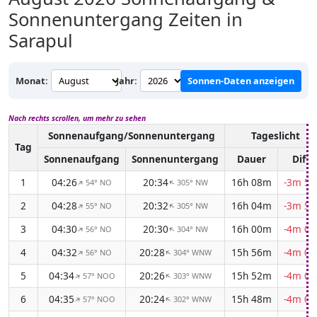
Sonnenuntergang Zeiten in
Sarapul
Monat:
Jahr:
Sonnen-Daten anzeigen
Nach rechts scrollen, um mehr zu sehen
Sonnenaufgang/Sonnenuntergang
Tageslicht
Tag
Sonnenaufgang
Sonnenuntergang
Dauer
Diff.
1
04:26
20:34
16h 08m
-3m 56
54° NO
305° NW
↑
↑
2
04:28
20:32
16h 04m
-3m 58
55° NO
305° NW
↑
↑
3
04:30
20:30
16h 00m
-4m 01
56° NO
304° NW
↑
↑
4
04:32
20:28
15h 56m
-4m 03
56° NO
304° WNW
↑
↑
5
04:34
20:26
15h 52m
-4m 06
57° NOO
303° WNW
↑
↑
6
04:35
20:24
15h 48m
-4m 08
57° NOO
302° WNW
↑
↑