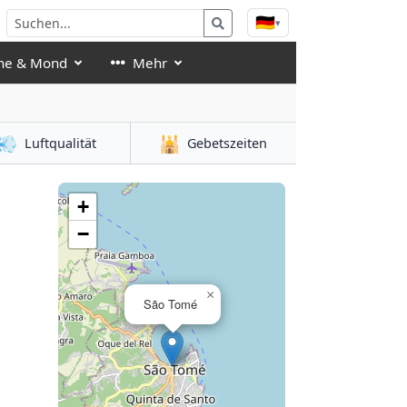
🇩🇪
▾
ne & Mond
Mehr
💨
🕌
Luftqualität
Gebetszeiten
+
−
×
São Tomé