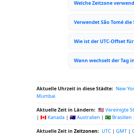
Welche Zeitzone verwen
Verwendet São Tomé die
Wie ist der UTC-Offset fü
Wann wechselt der Tag i
Aktuelle Uhrzeit in diese Städte:
New Yo
Mumbai
Aktuelle Zeit in Ländern:
🇺🇸 Vereinigte 
|
🇨🇦 Kanada
|
🇦🇺 Australien
|
🇧🇷 Brasilien
Aktuelle Zeit in
Zeitzonen
:
UTC
|
GMT
|