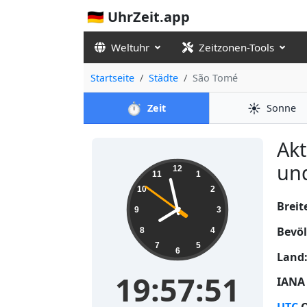
🇩🇪 UhrZeit.app
Weltuhr
Zeitzonen-Tools
Startseite
Städte
São Tomé
⏱️
☀️
Zeit
Sonne
Akt
19:57:51
und
12
11
1
10
2
Brei
9
3
Bevö
8
4
7
5
6
Land
19:57:51
IANA 