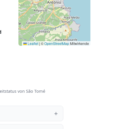
d
Leaflet
|
©
OpenStreetMap
Mitwirkende
eitstatus von São Tomé