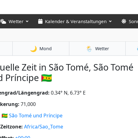
Wetter
Kalender & Veranstaltungen
Son
🌙
🌦️
Mond
Wetter
uelle Zeit in São Tomé, São Tomé
 Príncipe 🇸🇹
tengrad/Längengrad:
0.34° N, 6.73° E
lkerung:
71,000
:
🇸🇹
São Tomé und Príncipe
Zeitzone:
Africa/Sao_Tome