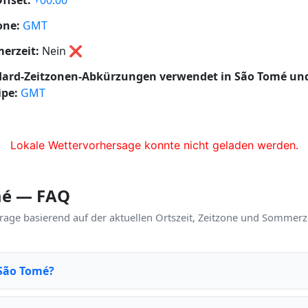
ffset:
+00:00
one:
GMT
erzeit:
Nein
❌
dard-Zeitzonen-Abkürzungen verwendet in São Tomé un
ipe:
GMT
Lokale Wettervorhersage konnte nicht geladen werden.
mé — FAQ
rage basierend auf der aktuellen Ortszeit, Zeitzone und Sommerz
 São Tomé?