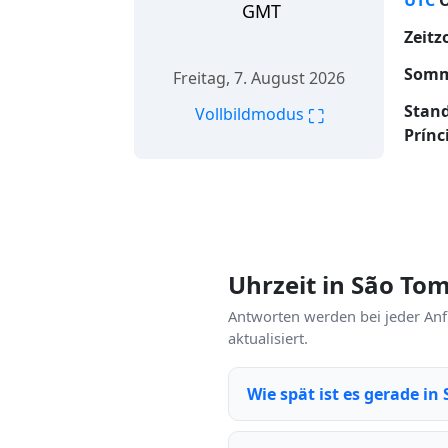
UTC
O
GMT
Zeitz
Somm
Freitag, 7. August 2026
Stan
⛶
Vollbildmodus
Prínc
Uhrzeit in São To
Antworten werden bei jeder Anf
aktualisiert.
Wie spät ist es gerade in