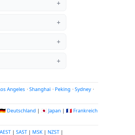
Los Angeles
·
Shanghai
·
Peking
·
Sydney
·
🇩🇪 Deutschland
|
🇯🇵 Japan
|
🇫🇷 Frankreich
AEST
|
SAST
|
MSK
|
NZST
|