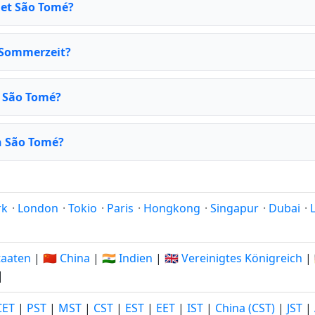
det São Tomé?
 Sommerzeit?
r São Tomé?
n São Tomé?
rk
·
London
·
Tokio
·
Paris
·
Hongkong
·
Singapur
·
Dubai
·
Staaten
|
🇨🇳 China
|
🇮🇳 Indien
|
🇬🇧 Vereinigtes Königreich
|
|
CET
|
PST
|
MST
|
CST
|
EST
|
EET
|
IST
|
China (CST)
|
JST
|