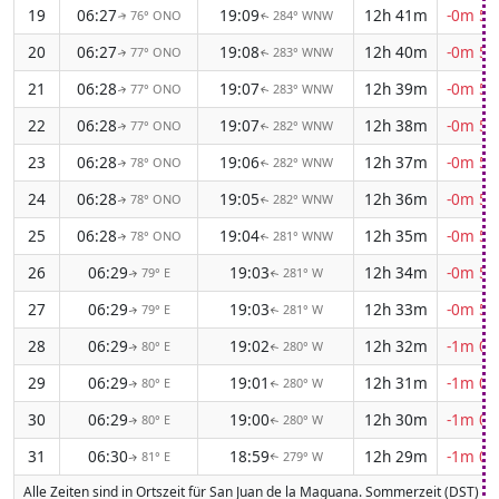
19
06:27
19:09
12h 41m
-0m 57
76° ONO
284° WNW
↑
↑
20
06:27
19:08
12h 40m
-0m 57
77° ONO
283° WNW
↑
↑
21
06:28
19:07
12h 39m
-0m 57
77° ONO
283° WNW
↑
↑
22
06:28
19:07
12h 38m
-0m 58
77° ONO
282° WNW
↑
↑
23
06:28
19:06
12h 37m
-0m 58
78° ONO
282° WNW
↑
↑
24
06:28
19:05
12h 36m
-0m 58
78° ONO
282° WNW
↑
↑
25
06:28
19:04
12h 35m
-0m 59
78° ONO
281° WNW
↑
↑
26
06:29
19:03
12h 34m
-0m 59
79° E
281° W
↑
↑
27
06:29
19:03
12h 33m
-0m 59
79° E
281° W
↑
↑
28
06:29
19:02
12h 32m
-1m 00
80° E
280° W
↑
↑
29
06:29
19:01
12h 31m
-1m 00
80° E
280° W
↑
↑
30
06:29
19:00
12h 30m
-1m 00
80° E
280° W
↑
↑
31
06:30
18:59
12h 29m
-1m 00
81° E
279° W
↑
↑
Alle Zeiten sind in Ortszeit für San Juan de la Maguana. Sommerzeit (DST) ist