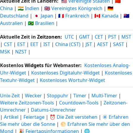
Aktuelle Zeit in Ländern:
🇺🇸 Vereinigte Staaten
|
🇨🇳
China
|
🇮🇳 Indien
|
🇬🇧 Vereinigtes Königreich
|
🇩🇪
Deutschland
|
🇯🇵 Japan
|
🇫🇷 Frankreich
|
🇨🇦 Kanada
|
🇦🇺
Australien
|
🇧🇷 Brasilien
|
Aktuelle Zeit in
Zeitzonen
:
UTC
|
GMT
|
CET
|
PST
|
MST
|
CST
|
EST
|
EET
|
IST
|
China (CST)
|
JST
|
AEST
|
SAST
|
MSK
|
NZST
|
Kostenlos
Widgets
für Webmaster:
Kostenloses Analog-
Uhr-Widget
|
Kostenloses Digitaluhr-Widget
|
Kostenloses
Textuhr-Widget
|
Kostenloses Wortuhr-Widget
Unix-Zeit
|
Wecker
|
Stoppuhr
|
Timer
|
Multi-Timer
|
Weitere Zeitzonen-Tools
|
Countdown-Tools
|
Zeitzonen-
Umrechner
|
Datums-Umrechner
|
Artikel
|
Feiertage
|
⏰ Die Zeit verstehen
|
☀️ Erfahren
Sie mehr über die Sonne
|
🌕 Erfahren Sie mehr über den
Mond
|
🎉 Feiertagsinformationen
|
🌐