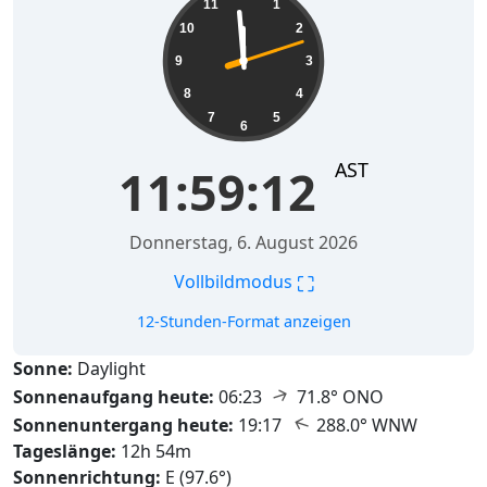
11
1
10
2
9
3
8
4
7
5
6
AST
11:59:13
Donnerstag, 6. August 2026
⛶
Vollbildmodus
12-Stunden-Format anzeigen
Sonne:
Daylight
↑
Sonnenaufgang heute:
06:23
71.8° ONO
↑
Sonnenuntergang heute:
19:17
288.0° WNW
Tageslänge:
12h 54m
Sonnenrichtung:
E (97.6°)