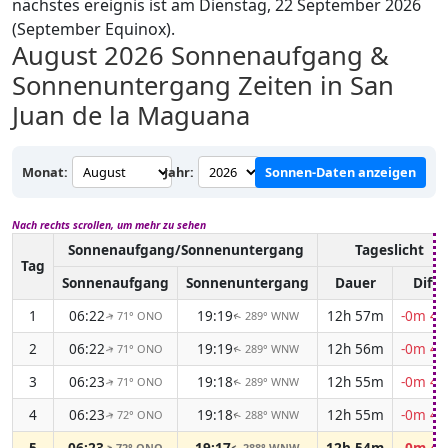
nächstes ereignis ist am Dienstag, 22 September 2026
(September Equinox).
August 2026
Sonnenaufgang &
Sonnenuntergang Zeiten in San
Juan de la Maguana
Monat:
Jahr:
Sonnen-Daten anzeigen
Nach rechts scrollen, um mehr zu sehen
Sonnenaufgang/Sonnenuntergang
Tageslicht
Tag
Sonnenaufgang
Sonnenuntergang
Dauer
Diff.
1
06:22
19:19
12h 57m
-0m 46
71° ONO
289° WNW
↑
↑
2
06:22
19:19
12h 56m
-0m 47
71° ONO
289° WNW
↑
↑
3
06:23
19:18
12h 55m
-0m 48
71° ONO
289° WNW
↑
↑
4
06:23
19:18
12h 55m
-0m 48
72° ONO
288° WNW
↑
↑
5
06:23
19:17
12h 54m
-0m 49
72° ONO
288° WNW