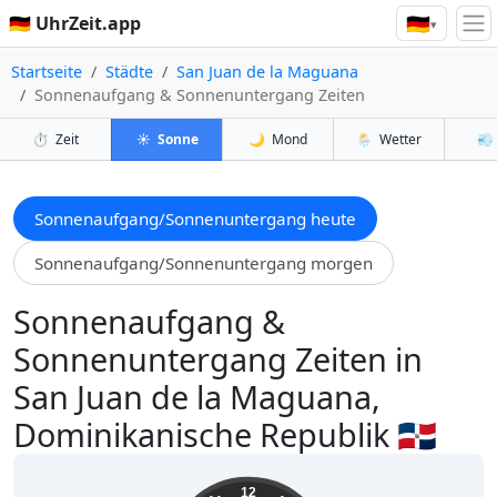
🇩🇪
🇩🇪 UhrZeit.app
▾
Startseite
Städte
San Juan de la Maguana
Sonnenaufgang & Sonnenuntergang Zeiten
⏱️
Zeit
☀️
Sonne
🌙
Mond
🌦️
Wetter
💨
Sonnenaufgang/Sonnenuntergang heute
Sonnenaufgang/Sonnenuntergang morgen
Sonnenaufgang &
Sonnenuntergang Zeiten in
San Juan de la Maguana,
Dominikanische Republik 🇩🇴
11:59:13
12