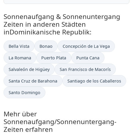
Sonnenaufgang & Sonnenuntergang
Zeiten in anderen Städten
inDominikanische Republik:
Bella Vista
Bonao
Concepción de La Vega
La Romana
Puerto Plata
Punta Cana
Salvaleón de Higüey
San Francisco de Macorís
Santa Cruz de Barahona
Santiago de los Caballeros
Santo Domingo
Mehr über
Sonnenaufgang/Sonnenuntergang-
Zeiten erfahren