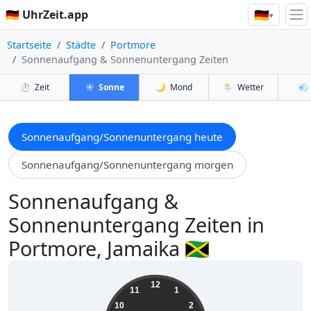
🇩🇪
🇩🇪 UhrZeit.app
▾
Startseite
Städte
Portmore
Sonnenaufgang & Sonnenuntergang Zeiten
⏱️
Zeit
☀️
Sonne
🌙
Mond
🌦️
Wetter
💨
Sonnenaufgang/Sonnenuntergang heute
Sonnenaufgang/Sonnenuntergang morgen
Sonnenaufgang &
Sonnenuntergang Zeiten in
Portmore, Jamaika 🇯🇲
18:10:44
12
11
1
10
2