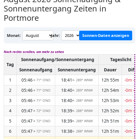
Sonnenuntergang Zeiten in
Portmore
Monat:
Jahr:
Sonnen-Daten anzeigen
Nach rechts scrollen, um mehr zu sehen
Sonnenaufgang/Sonnenuntergang
Tageslicht
Tag
Sonnenaufgang
Sonnenuntergang
Dauer
Diff.
1
05:46
18:41
12h 55m
-0m 44
71° ONO
289° WNW
↑
↑
2
05:46
18:40
12h 54m
-0m 45
71° ONO
289° WNW
↑
↑
3
05:46
18:40
12h 53m
-0m 45
71° ONO
288° WNW
↑
↑
4
05:47
18:39
12h 52m
-0m 46
72° ONO
288° WNW
↑
↑
5
05:47
18:39
12h 51m
-0m 47
72° ONO
288° WNW
↑
↑
6
05:47
18:38
12h 51m
-0m 47
72° ONO
288° WNW
↑
↑