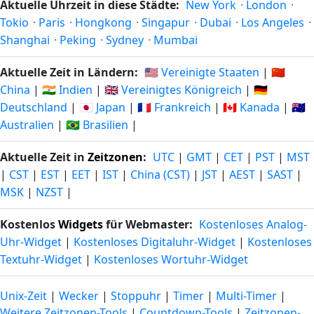
Aktuelle Uhrzeit in diese Städte:
New York
·
London
·
Tokio
·
Paris
·
Hongkong
·
Singapur
·
Dubai
·
Los Angeles
·
Shanghai
·
Peking
·
Sydney
·
Mumbai
Aktuelle Zeit in Ländern:
🇺🇸 Vereinigte Staaten
|
🇨🇳
China
|
🇮🇳 Indien
|
🇬🇧 Vereinigtes Königreich
|
🇩🇪
Deutschland
|
🇯🇵 Japan
|
🇫🇷 Frankreich
|
🇨🇦 Kanada
|
🇦🇺
Australien
|
🇧🇷 Brasilien
|
Aktuelle Zeit in
Zeitzonen
:
UTC
|
GMT
|
CET
|
PST
|
MST
|
CST
|
EST
|
EET
|
IST
|
China (CST)
|
JST
|
AEST
|
SAST
|
MSK
|
NZST
|
Kostenlos
Widgets
für Webmaster:
Kostenloses Analog-
Uhr-Widget
|
Kostenloses Digitaluhr-Widget
|
Kostenloses
Textuhr-Widget
|
Kostenloses Wortuhr-Widget
Unix-Zeit
|
Wecker
|
Stoppuhr
|
Timer
|
Multi-Timer
|
Weitere Zeitzonen-Tools
|
Countdown-Tools
|
Zeitzonen-