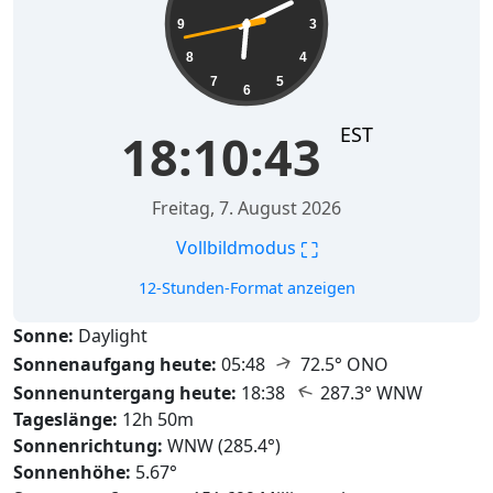
9
3
8
4
7
5
6
EST
18:10:44
Freitag, 7. August 2026
⛶
Vollbildmodus
12-Stunden-Format anzeigen
Sonne:
Daylight
↑
Sonnenaufgang heute:
05:48
72.5° ONO
↑
Sonnenuntergang heute:
18:38
287.3° WNW
Tageslänge:
12h 50m
Sonnenrichtung:
WNW (285.4°)
Sonnenhöhe:
5.67°