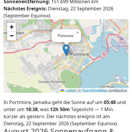
Sonnenentfernung:
151.699 Millionen km
Nächstes Ereignis:
Dienstag, 22 September 2026
(September Equinox)
+
×
−
Portmore
Leaflet
|
©
OpenStreetMap
contributors
In Portmore, Jamaika geht die Sonne auf um
05:48
und
unter um
18:38
, was
12h 50m
Tageslicht — 1 Min.
kürzer als gestern. Der nächstes ereignis ist am
Dienstag, 22 September 2026 (September Equinox).
August 2026
Sonnenaufgang &