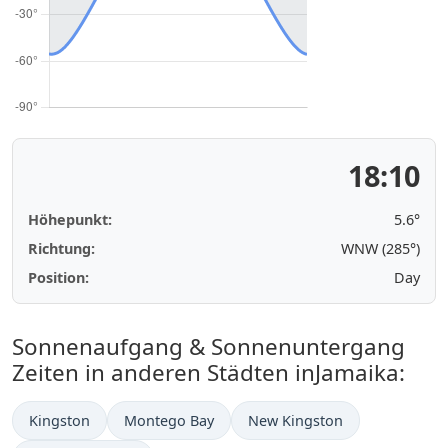
18:10
Höhepunkt:
5.6°
Richtung:
WNW (285°)
Position:
Day
Sonnenaufgang & Sonnenuntergang
Zeiten in anderen Städten inJamaika:
Kingston
Montego Bay
New Kingston