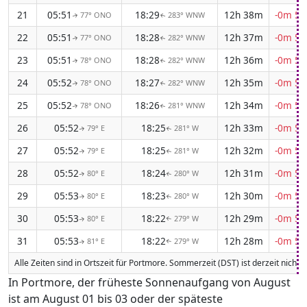
21
05:51
18:29
12h 38m
-0m 55
77° ONO
283° WNW
↑
↑
22
05:51
18:28
12h 37m
-0m 55
77° ONO
282° WNW
↑
↑
23
05:51
18:28
12h 36m
-0m 55
78° ONO
282° WNW
↑
↑
24
05:52
18:27
12h 35m
-0m 56
78° ONO
282° WNW
↑
↑
25
05:52
18:26
12h 34m
-0m 56
78° ONO
281° WNW
↑
↑
26
05:52
18:25
12h 33m
-0m 56
79° E
281° W
↑
↑
27
05:52
18:25
12h 32m
-0m 57
79° E
281° W
↑
↑
28
05:52
18:24
12h 31m
-0m 57
80° E
280° W
↑
↑
29
05:53
18:23
12h 30m
-0m 57
80° E
280° W
↑
↑
30
05:53
18:22
12h 29m
-0m 57
80° E
279° W
↑
↑
31
05:53
18:22
12h 28m
-0m 58
81° E
279° W
↑
↑
Alle Zeiten sind in Ortszeit für Portmore. Sommerzeit (DST) ist derzeit nicht 
In Portmore, der früheste Sonnenaufgang von August
ist am August 01 bis 03 oder der späteste