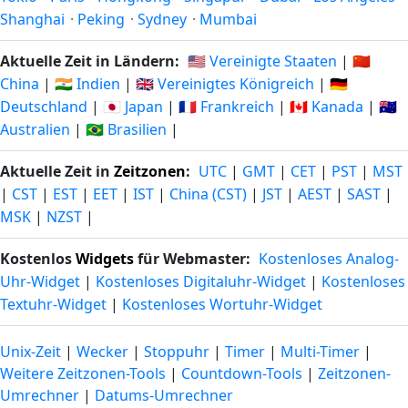
Shanghai
·
Peking
·
Sydney
·
Mumbai
Aktuelle Zeit in Ländern:
🇺🇸 Vereinigte Staaten
|
🇨🇳
China
|
🇮🇳 Indien
|
🇬🇧 Vereinigtes Königreich
|
🇩🇪
Deutschland
|
🇯🇵 Japan
|
🇫🇷 Frankreich
|
🇨🇦 Kanada
|
🇦🇺
Australien
|
🇧🇷 Brasilien
|
Aktuelle Zeit in
Zeitzonen
:
UTC
|
GMT
|
CET
|
PST
|
MST
|
CST
|
EST
|
EET
|
IST
|
China (CST)
|
JST
|
AEST
|
SAST
|
MSK
|
NZST
|
Kostenlos
Widgets
für Webmaster:
Kostenloses Analog-
Uhr-Widget
|
Kostenloses Digitaluhr-Widget
|
Kostenloses
Textuhr-Widget
|
Kostenloses Wortuhr-Widget
Unix-Zeit
|
Wecker
|
Stoppuhr
|
Timer
|
Multi-Timer
|
Weitere Zeitzonen-Tools
|
Countdown-Tools
|
Zeitzonen-
Umrechner
|
Datums-Umrechner