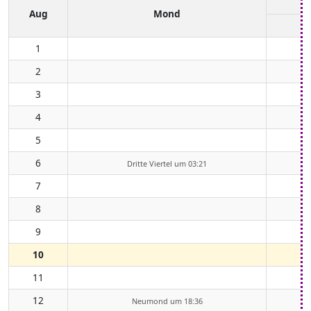
Aug
Mond
1
2
3
4
5
6
Dritte Viertel um 03:21
7
8
9
10
11
12
Neumond um 18:36