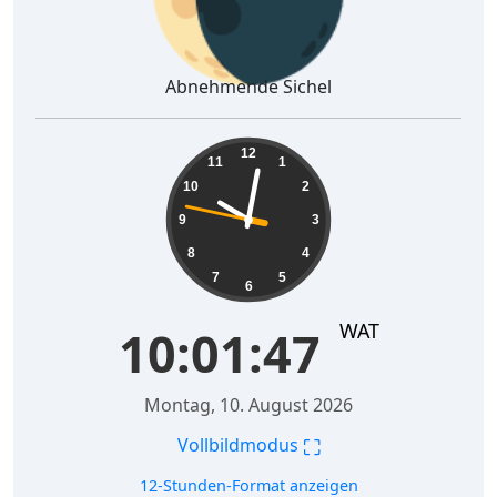
Abnehmende Sichel
10:01:48
12
11
1
10
2
9
3
8
4
7
5
6
WAT
10:01:48
Montag, 10. August 2026
⛶
Vollbildmodus
12-Stunden-Format anzeigen