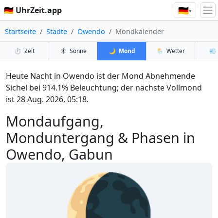
🇩🇪
🇩🇪 UhrZeit.app
▾
Startseite
Städte
Owendo
Mondkalender
⏱️
Zeit
☀️
Sonne
🌙
Mond
🌦️
Wetter
💨
Heute Nacht in Owendo ist der Mond Abnehmende
Sichel bei 914.1% Beleuchtung; der nächste Vollmond
ist 28 Aug. 2026, 05:18.
Mondaufgang,
Monduntergang & Phasen in
Owendo, Gabun
🌘