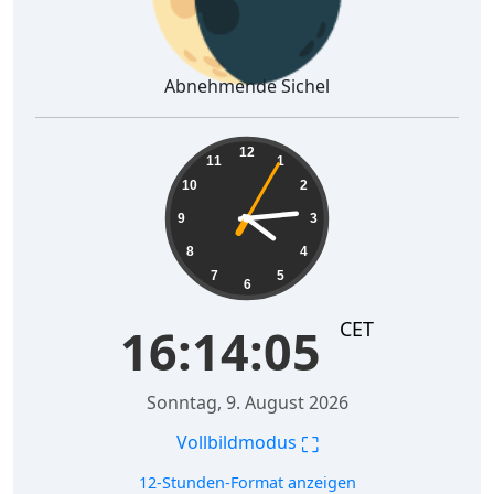
Abnehmende Sichel
16:14:06
12
11
1
10
2
9
3
8
4
7
5
6
CET
16:14:06
Sonntag, 9. August 2026
⛶
Vollbildmodus
12-Stunden-Format anzeigen