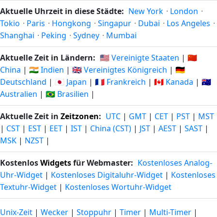
Aktuelle Uhrzeit in diese Städte:
New York
·
London
·
Tokio
·
Paris
·
Hongkong
·
Singapur
·
Dubai
·
Los Angeles
·
Shanghai
·
Peking
·
Sydney
·
Mumbai
Aktuelle Zeit in Ländern:
🇺🇸 Vereinigte Staaten
|
🇨🇳
China
|
🇮🇳 Indien
|
🇬🇧 Vereinigtes Königreich
|
🇩🇪
Deutschland
|
🇯🇵 Japan
|
🇫🇷 Frankreich
|
🇨🇦 Kanada
|
🇦🇺
Australien
|
🇧🇷 Brasilien
|
Aktuelle Zeit in
Zeitzonen
:
UTC
|
GMT
|
CET
|
PST
|
MST
|
CST
|
EST
|
EET
|
IST
|
China (CST)
|
JST
|
AEST
|
SAST
|
MSK
|
NZST
|
Kostenlos
Widgets
für Webmaster:
Kostenloses Analog-
Uhr-Widget
|
Kostenloses Digitaluhr-Widget
|
Kostenloses
Textuhr-Widget
|
Kostenloses Wortuhr-Widget
Unix-Zeit
|
Wecker
|
Stoppuhr
|
Timer
|
Multi-Timer
|