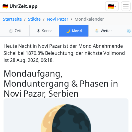
🇩🇪
🇩🇪 UhrZeit.app
▾
Startseite
Städte
Novi Pazar
Mondkalender
⏱️
Zeit
☀️
Sonne
🌙
Mond
🌦️
Wetter
💨
Heute Nacht in Novi Pazar ist der Mond Abnehmende
Sichel bei 1870.8% Beleuchtung; der nächste Vollmond
ist 28 Aug. 2026, 06:18.
Mondaufgang,
Monduntergang & Phasen in
Novi Pazar, Serbien
🌘