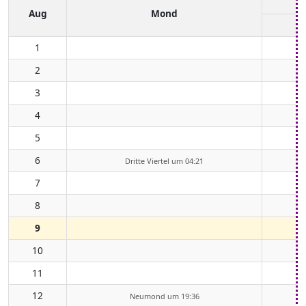
Aug
Mond
1
2
3
4
5
6
Dritte Viertel um 04:21
7
8
9
10
11
12
Neumond um 19:36