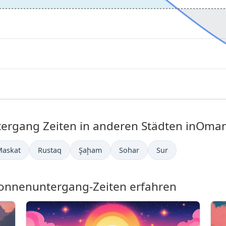
rgang Zeiten in anderen Städten inOman
Maskat
Rustaq
Şaḩam
Sohar
Sur
nnenuntergang-Zeiten erfahren