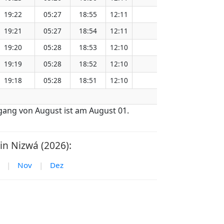
19:22
05:27
18:55
12:11
151.15
19:21
05:27
18:54
12:11
151.12
19:20
05:28
18:53
12:10
151.08
19:19
05:28
18:52
12:10
151.05
19:18
05:28
18:51
12:10
151.01
gang von August ist am August 01.
n Nizwá (2026):
|
Nov
|
Dez