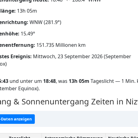
länge:
13h 05m
enrichtung:
WNW (281.9°)
enhöhe:
15.49°
enentfernung:
151.735 Millionen km
tes Ereignis:
Mittwoch, 23 September 2026 (September
ox)
5:43
und unter um
18:48
, was
13h 05m
Tageslicht — 1 Min. 
ptember Equinox).
ng & Sonnenuntergang Zeiten in Ni
-Daten anzeigen