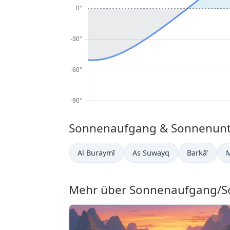
Sonnenaufgang & Sonnenunte
Al Buraymī
As Suwayq
Barkā’
Mehr über Sonnenaufgang/So