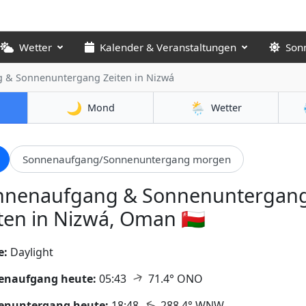
Wetter
Kalender & Veranstaltungen
Son
 & Sonnenuntergang Zeiten
in Nizwá
🌙
🌦️
Mond
Wetter
Sonnenaufgang/Sonnenuntergang morgen
nnenaufgang & Sonnenuntergan
ten in Nizwá, Oman 🇴🇲
e:
Daylight
↑
enaufgang heute:
05:43
71.4° ONO
↑
enuntergang heute:
18:48
288.4° WNW