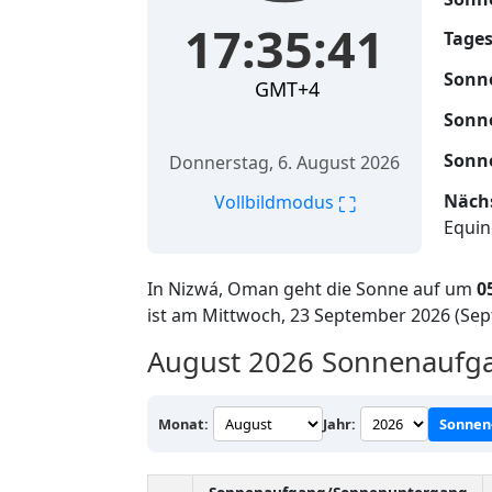
17:35:42
Tages
Sonn
GMT+4
Sonn
Sonn
Donnerstag, 6. August 2026
Nächs
⛶
Vollbildmodus
Equin
In Nizwá, Oman geht die Sonne auf um
0
ist am Mittwoch, 23 September 2026 (Se
August 2026
Sonnenaufga
Monat:
Jahr:
Sonnen