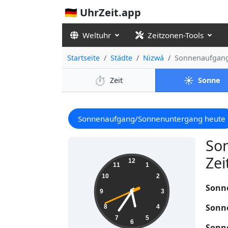
🇩🇪 UhrZeit.app
Weltuhr
Zeitzonen-Tools
Startseite
Städte
Nizwá
Sonnenaufgang
⏱️
☀️
Zeit
Sonne
Sonnenaufgang/Sonnenuntergang heute
So
Zei
17:35:42
12
11
1
10
2
Sonn
9
3
Sonn
8
4
7
5
6
Sonn