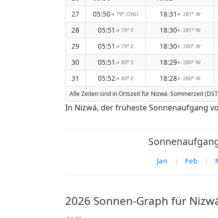
27
05:50
18:31
79° ONO
281° W
↑
↑
28
05:51
18:30
79° E
281° W
↑
↑
29
05:51
18:30
79° E
280° W
↑
↑
30
05:51
18:29
80° E
280° W
↑
↑
31
05:52
18:28
80° E
280° W
↑
↑
Alle Zeiten sind in Ortszeit für Nizwá. Sommerzeit (DST)
In Nizwá, der früheste Sonnenaufgang vo
Sonnenaufgang/
Jan
|
Feb
|
2026 Sonnen-Graph für Nizw