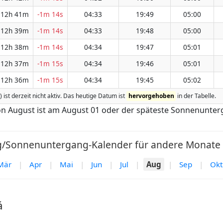
12h 41m
-1m 14s
04:33
19:49
05:00
12h 39m
-1m 14s
04:33
19:48
05:00
12h 38m
-1m 14s
04:34
19:47
05:01
12h 37m
-1m 15s
04:34
19:46
05:01
12h 36m
-1m 15s
04:34
19:45
05:02
 ist derzeit nicht aktiv. Das heutige Datum ist
hervorgehoben
in der Tabelle.
n August ist am August 01 oder der späteste Sonnenunter
Sonnenuntergang-Kalender für andere Monate i
Mär
|
Apr
|
Mai
|
Jun
|
Jul
|
Aug
|
Sep
|
Okt
á