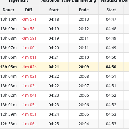
Tageslicht
Astronomische Dämmerung
Nautische D
Dauer
Diff.
Start
Ende
Start
13h 10m
-0m 57s
04:18
20:13
04:47
13h 09m
-0m 58s
04:19
20:12
04:48
13h 08m
-0m 59s
04:19
20:11
04:49
13h 07m
-1m 00s
04:20
20:11
04:49
13h 06m
-1m 01s
04:21
20:10
04:50
13h 05m
-1m 02s
04:21
20:09
04:50
13h 04m
-1m 02s
04:22
20:08
04:51
13h 03m
-1m 03s
04:22
20:07
04:51
13h 02m
-1m 04s
04:23
20:06
04:52
13h 01m
-1m 05s
04:23
20:06
04:52
12h 59m
-1m 05s
04:24
20:05
04:53
12h 58m
-1m 06s
04:25
20:04
04:53