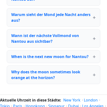
Warum sieht der Mond jede Nacht anders
aus?
Wann ist der nächste Vollmond von
Nantou aus sichtbar?
When is the next new moon for Nantou?
Why does the moon sometimes look
orange at the horizon?
Aktuelle Uhrzeit in diese Städte:
New York
·
London
·
Tokio
·
Paris
·
Hongkong
·
Singapur
·
Dubai
·
Los Angeles
·