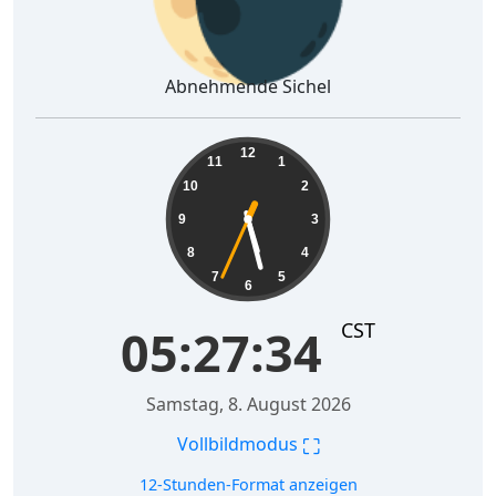
Abnehmende Sichel
05:27:35
12
11
1
10
2
9
3
8
4
7
5
6
CST
05:27:35
Samstag, 8. August 2026
⛶
Vollbildmodus
12-Stunden-Format anzeigen