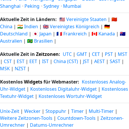
Shanghai
·
Peking
·
Sydney
·
Mumbai
Aktuelle Zeit in Ländern:
🇺🇸 Vereinigte Staaten
|
🇨🇳
China
|
🇮🇳 Indien
|
🇬🇧 Vereinigtes Königreich
|
🇩🇪
Deutschland
|
🇯🇵 Japan
|
🇫🇷 Frankreich
|
🇨🇦 Kanada
|
🇦🇺
Australien
|
🇧🇷 Brasilien
|
Aktuelle Zeit in
Zeitzonen
:
UTC
|
GMT
|
CET
|
PST
|
MST
|
CST
|
EST
|
EET
|
IST
|
China (CST)
|
JST
|
AEST
|
SAST
|
MSK
|
NZST
|
Kostenlos
Widgets
für Webmaster:
Kostenloses Analog-
Uhr-Widget
|
Kostenloses Digitaluhr-Widget
|
Kostenloses
Textuhr-Widget
|
Kostenloses Wortuhr-Widget
Unix-Zeit
|
Wecker
|
Stoppuhr
|
Timer
|
Multi-Timer
|
Weitere Zeitzonen-Tools
|
Countdown-Tools
|
Zeitzonen-
Umrechner
|
Datums-Umrechner