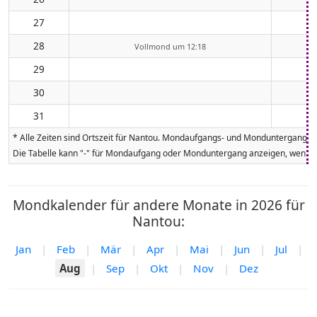
27
28
Vollmond um 12:18
29
30
31
* Alle Zeiten sind Ortszeit für Nantou. Mondaufgangs- und Monduntergangsze
Die Tabelle kann "-" für Mondaufgang oder Monduntergang anzeigen, wenn da
Mondkalender für andere Monate in 2026 für
Nantou:
Jan
|
Feb
|
Mär
|
Apr
|
Mai
|
Jun
|
Jul
|
Aug
|
Sep
|
Okt
|
Nov
|
Dez