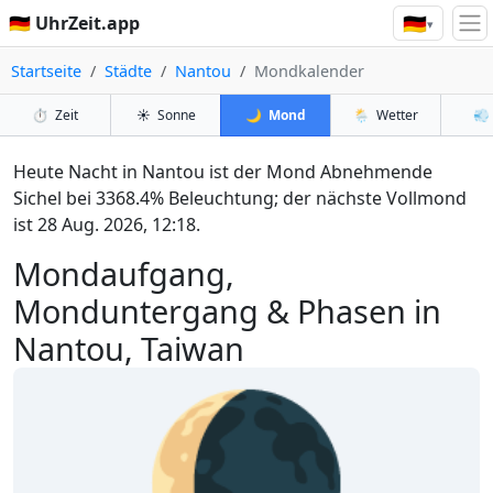
🇩🇪
🇩🇪 UhrZeit.app
▾
Startseite
Städte
Nantou
Mondkalender
⏱️
Zeit
☀️
Sonne
🌙
Mond
🌦️
Wetter
💨
Heute Nacht in Nantou ist der Mond Abnehmende
Sichel bei 3368.4% Beleuchtung; der nächste Vollmond
ist 28 Aug. 2026, 12:18.
Mondaufgang,
Monduntergang & Phasen in
Nantou, Taiwan
🌘