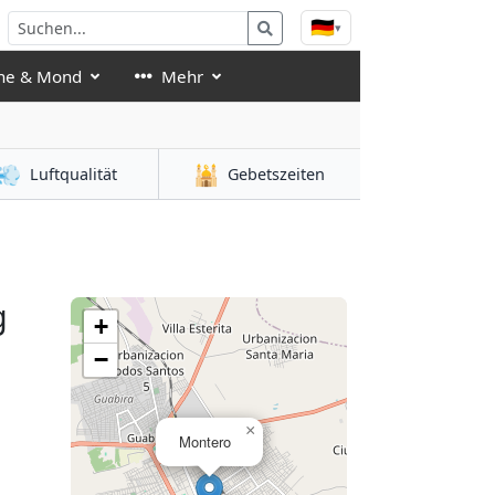
🇩🇪
▾
ne & Mond
Mehr
💨
🕌
Luftqualität
Gebetszeiten
g
+
−
×
Montero