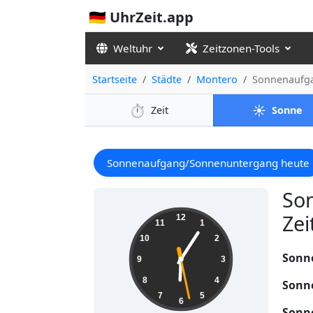
🇩🇪 UhrZeit.app
Weltuhr
Zeitzonen-Tools
Startseite
Städte
Montero
Sonnenaufg
⏱️
☀️
Zeit
Sonne
Sonnenaufgang/Sonnenuntergang heute
So
06:05:29
Zei
12
11
1
10
2
Sonn
9
3
8
4
Sonn
7
5
6
Sonn