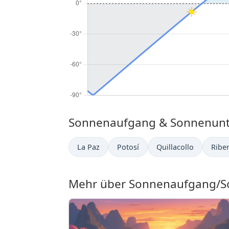
Sonnenaufgang & Sonnenunter
La Paz
Potosí
Quillacollo
Riber
Mehr über Sonnenaufgang/So