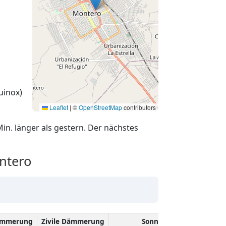
uinox)
Leaflet
|
©
OpenStreetMap
contributors
in. länger als gestern. Der nächstes
ntero
ämmerung
Zivile Dämmerung
Sonnenhöchststand