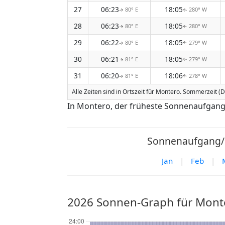
27
06:23
18:05
80° E
280° W
↑
↑
28
06:23
18:05
80° E
280° W
↑
↑
29
06:22
18:05
80° E
279° W
↑
↑
30
06:21
18:05
81° E
279° W
↑
↑
31
06:20
18:06
81° E
278° W
↑
↑
Alle Zeiten sind in Ortszeit für Montero. Sommerzeit (D
In Montero, der früheste Sonnenaufgang
Sonnenaufgang/S
Jan
|
Feb
|
2026 Sonnen-Graph für Mont