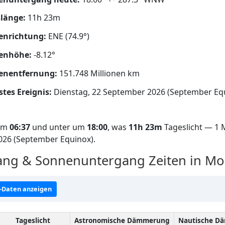
länge:
11h 23m
enrichtung:
ENE (74.9°)
enhöhe:
-8.12°
enentfernung:
151.748 Millionen km
tes Ereignis:
Dienstag, 22 September 2026 (September Eq
 um
06:37
und unter um
18:00
, was
11h 23m
Tageslicht — 1 M
2026 (September Equinox).
ng & Sonnenuntergang Zeiten in Mo
-Daten anzeigen
Tageslicht
Astronomische Dämmerung
Nautische D