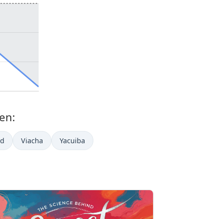
en:
ad
Viacha
Yacuiba