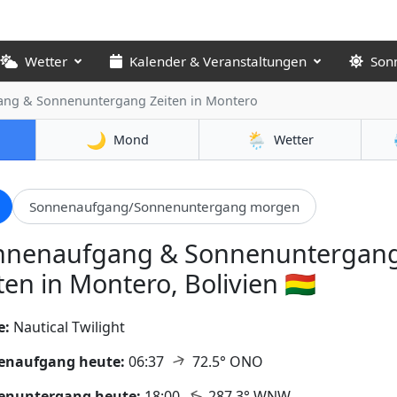
Wetter
Kalender & Veranstaltungen
Son
ang & Sonnenuntergang Zeiten
in Montero
🌙
🌦️
Mond
Wetter
Sonnenaufgang/Sonnenuntergang morgen
nnenaufgang & Sonnenuntergan
ten in Montero, Bolivien 🇧🇴
e:
Nautical Twilight
↑
enaufgang heute:
06:37
72.5° ONO
↑
enuntergang heute:
18:00
287.3° WNW