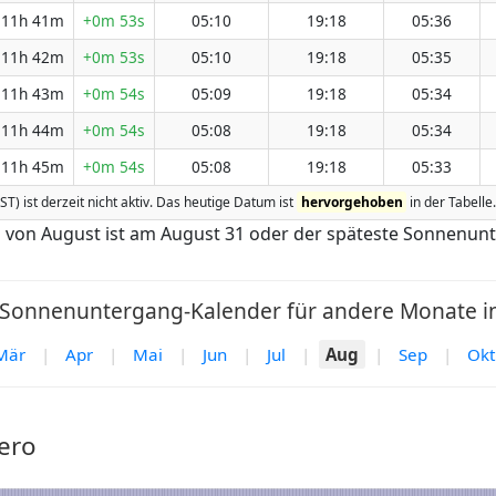
11h 41m
+0m 53s
05:10
19:18
05:36
11h 42m
+0m 53s
05:10
19:18
05:35
11h 43m
+0m 54s
05:09
19:18
05:34
11h 44m
+0m 54s
05:08
19:18
05:34
11h 45m
+0m 54s
05:08
19:18
05:33
ST) ist derzeit nicht aktiv. Das heutige Datum ist
hervorgehoben
in der Tabelle
 von August ist am August 31 oder der späteste Sonnenunt
onnenuntergang-Kalender für andere Monate in
Mär
|
Apr
|
Mai
|
Jun
|
Jul
|
Aug
|
Sep
|
Okt
ero