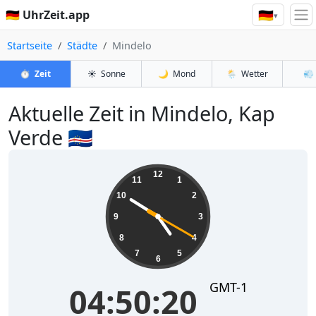
🇩🇪
🇩🇪 UhrZeit.app
▾
Startseite
Städte
Mindelo
⏱️
Zeit
☀️
Sonne
🌙
Mond
🌦️
Wetter
💨
Aktuelle Zeit in Mindelo, Kap
Verde 🇨🇻
04:50:20
12
11
1
10
2
9
3
8
4
7
5
6
GMT-1
04:50:20