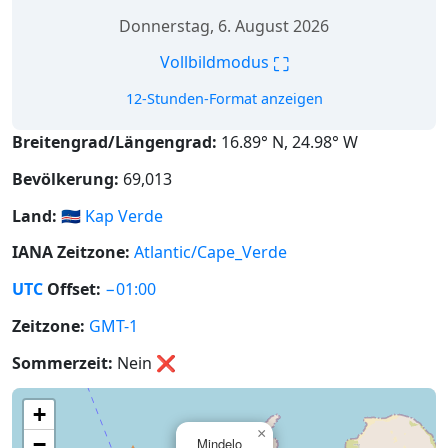
Donnerstag, 6. August 2026
⛶
Vollbildmodus
12-Stunden-Format anzeigen
Breitengrad/Längengrad:
16.89° N, 24.98° W
Bevölkerung:
69,013
Land:
🇨🇻
Kap Verde
IANA Zeitzone:
Atlantic/Cape_Verde
UTC
Offset:
−01:00
Zeitzone:
GMT-1
Sommerzeit:
Nein
❌
+
×
−
Mindelo