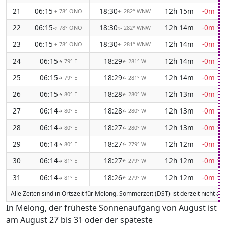
21
06:15
18:30
12h 15m
-0m 15
78° ONO
282° WNW
↑
↑
22
06:15
18:30
12h 14m
-0m 15
78° ONO
282° WNW
↑
↑
23
06:15
18:30
12h 14m
-0m 15
78° ONO
281° WNW
↑
↑
24
06:15
18:29
12h 14m
-0m 15
79° E
281° W
↑
↑
25
06:15
18:29
12h 14m
-0m 16
79° E
281° W
↑
↑
26
06:15
18:28
12h 13m
-0m 16
80° E
280° W
↑
↑
27
06:14
18:28
12h 13m
-0m 16
80° E
280° W
↑
↑
28
06:14
18:27
12h 13m
-0m 16
80° E
280° W
↑
↑
29
06:14
18:27
12h 12m
-0m 16
80° E
279° W
↑
↑
30
06:14
18:27
12h 12m
-0m 16
81° E
279° W
↑
↑
31
06:14
18:26
12h 12m
-0m 16
81° E
279° W
↑
↑
Alle Zeiten sind in Ortszeit für Melong. Sommerzeit (DST) ist derzeit nicht ak
In Melong, der früheste Sonnenaufgang von August ist
am August 27 bis 31 oder der späteste