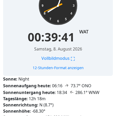
9
3
8
4
7
5
6
WAT
00:39:43
Samstag, 8. August 2026
⛶
Vollbildmodus
12-Stunden-Format anzeigen
Sonne:
Night
↑
Sonnenaufgang heute:
06:16
73.7° ONO
↑
Sonnenuntergang heute:
18:34
286.1° WNW
Tageslänge:
12h 18m
Sonnenrichtung:
N (8.7°)
Sonnenhöhe:
-68.30°