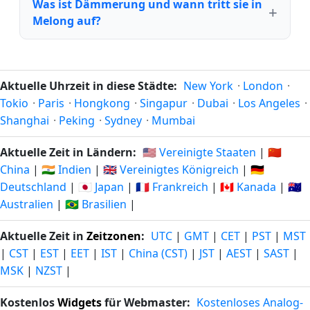
Was ist Dämmerung und wann tritt sie in
Melong auf?
Aktuelle Uhrzeit in diese Städte:
New York
·
London
·
Tokio
·
Paris
·
Hongkong
·
Singapur
·
Dubai
·
Los Angeles
·
Shanghai
·
Peking
·
Sydney
·
Mumbai
Aktuelle Zeit in Ländern:
🇺🇸 Vereinigte Staaten
|
🇨🇳
China
|
🇮🇳 Indien
|
🇬🇧 Vereinigtes Königreich
|
🇩🇪
Deutschland
|
🇯🇵 Japan
|
🇫🇷 Frankreich
|
🇨🇦 Kanada
|
🇦🇺
Australien
|
🇧🇷 Brasilien
|
Aktuelle Zeit in
Zeitzonen
:
UTC
|
GMT
|
CET
|
PST
|
MST
|
CST
|
EST
|
EET
|
IST
|
China (CST)
|
JST
|
AEST
|
SAST
|
MSK
|
NZST
|
Kostenlos
Widgets
für Webmaster:
Kostenloses Analog-