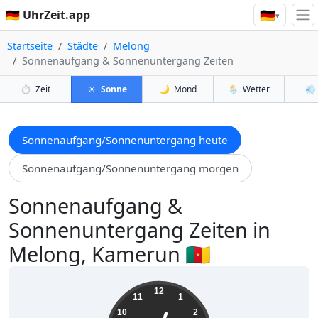
🇩🇪
🇩🇪 UhrZeit.app
▾
Startseite
Städte
Melong
Sonnenaufgang & Sonnenuntergang Zeiten
⏱️
Zeit
☀️
Sonne
🌙
Mond
🌦️
Wetter
💨
Sonnenaufgang/Sonnenuntergang heute
Sonnenaufgang/Sonnenuntergang morgen
Sonnenaufgang &
Sonnenuntergang Zeiten in
Melong, Kamerun 🇨🇲
00:39:43
12
11
1
10
2