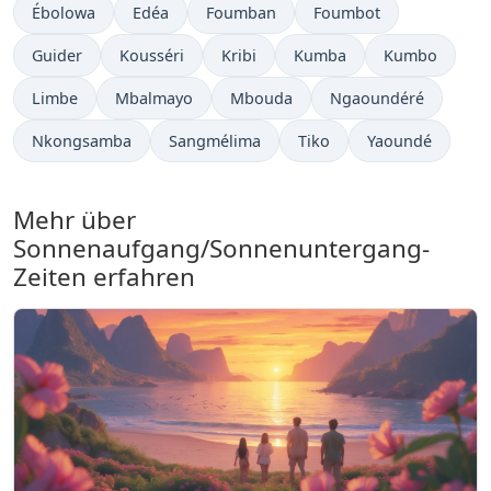
Ébolowa
Edéa
Foumban
Foumbot
Guider
Kousséri
Kribi
Kumba
Kumbo
Limbe
Mbalmayo
Mbouda
Ngaoundéré
Nkongsamba
Sangmélima
Tiko
Yaoundé
Mehr über
Sonnenaufgang/Sonnenuntergang-
Zeiten erfahren