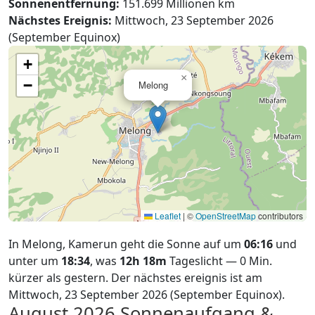
Sonnenentfernung:
151.699 Millionen km
Nächstes Ereignis:
Mittwoch, 23 September 2026
(September Equinox)
+
×
−
Melong
Leaflet
|
©
OpenStreetMap
contributors
In Melong, Kamerun geht die Sonne auf um
06:16
und
unter um
18:34
, was
12h 18m
Tageslicht — 0 Min.
kürzer als gestern. Der nächstes ereignis ist am
Mittwoch, 23 September 2026 (September Equinox).
August 2026
Sonnenaufgang &