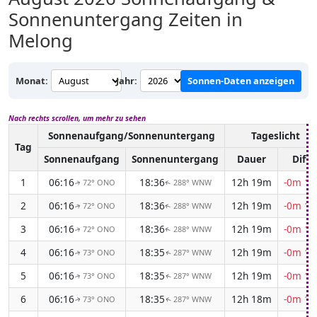
Sonnenuntergang Zeiten in
Melong
Monat:
Jahr:
Sonnen-Daten anzeigen
Nach rechts scrollen, um mehr zu sehen
Sonnenaufgang/Sonnenuntergang
Tageslicht
Tag
Sonnenaufgang
Sonnenuntergang
Dauer
Diff.
1
06:16
18:36
12h 19m
-0m 12
72° ONO
288° WNW
↑
↑
2
06:16
18:36
12h 19m
-0m 13
72° ONO
288° WNW
↑
↑
3
06:16
18:36
12h 19m
-0m 13
72° ONO
288° WNW
↑
↑
4
06:16
18:35
12h 19m
-0m 13
73° ONO
287° WNW
↑
↑
5
06:16
18:35
12h 19m
-0m 13
73° ONO
287° WNW
↑
↑
6
06:16
18:35
12h 18m
-0m 13
73° ONO
287° WNW
↑
↑