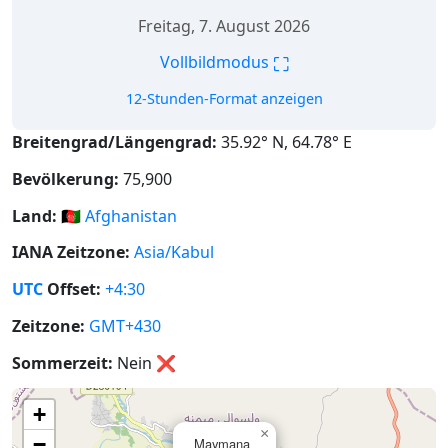
Freitag, 7. August 2026
⛶
Vollbildmodus
12-Stunden-Format anzeigen
Breitengrad/Längengrad:
35.92° N, 64.78° E
Bevölkerung:
75,900
Land:
🇦🇫
Afghanistan
IANA Zeitzone:
Asia/Kabul
UTC
Offset:
+4:30
Zeitzone:
GMT+430
Sommerzeit:
Nein
❌
+
×
−
Maymana