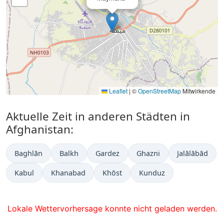
Leaflet
|
©
OpenStreetMap
Mitwirkende
Aktuelle Zeit in anderen Städten in
Afghanistan:
Baghlān
Balkh
Gardez
Ghazni
Jalālābād
Kabul
Khanabad
Khōst
Kunduz
Lokale Wettervorhersage konnte nicht geladen werden.