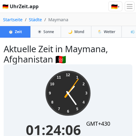
🇩🇪
🇩🇪 UhrZeit.app
▾
Startseite
Städte
Maymana
⏱️
Zeit
☀️
Sonne
🌙
Mond
🌦️
Wetter
💨
Aktuelle Zeit in Maymana,
Afghanistan 🇦🇫
01:24:07
12
11
1
10
2
9
3
8
4
7
5
6
GMT+430
01:24:07