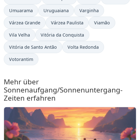
Umuarama
Uruguaiana
Varginha
Várzea Grande
Várzea Paulista
Viamão
Vila Velha
Vitória da Conquista
Vitória de Santo Antão
Volta Redonda
Votorantim
Mehr über
Sonnenaufgang/Sonnenuntergang-
Zeiten erfahren