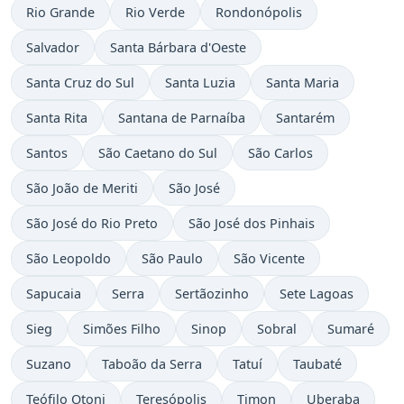
Rio Grande
Rio Verde
Rondonópolis
Salvador
Santa Bárbara d'Oeste
Santa Cruz do Sul
Santa Luzia
Santa Maria
Santa Rita
Santana de Parnaíba
Santarém
Santos
São Caetano do Sul
São Carlos
São João de Meriti
São José
São José do Rio Preto
São José dos Pinhais
São Leopoldo
São Paulo
São Vicente
Sapucaia
Serra
Sertãozinho
Sete Lagoas
Sieg
Simões Filho
Sinop
Sobral
Sumaré
Suzano
Taboão da Serra
Tatuí
Taubaté
Teófilo Otoni
Teresópolis
Timon
Uberaba