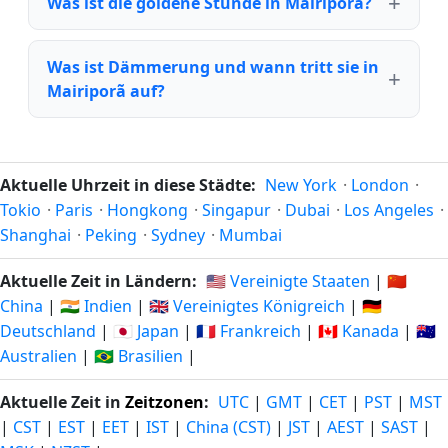
Was ist die goldene Stunde in Mairiporã?
Was ist Dämmerung und wann tritt sie in
Mairiporã auf?
Aktuelle Uhrzeit in diese Städte:
New York
·
London
·
Tokio
·
Paris
·
Hongkong
·
Singapur
·
Dubai
·
Los Angeles
·
Shanghai
·
Peking
·
Sydney
·
Mumbai
Aktuelle Zeit in Ländern:
🇺🇸 Vereinigte Staaten
|
🇨🇳
China
|
🇮🇳 Indien
|
🇬🇧 Vereinigtes Königreich
|
🇩🇪
Deutschland
|
🇯🇵 Japan
|
🇫🇷 Frankreich
|
🇨🇦 Kanada
|
🇦🇺
Australien
|
🇧🇷 Brasilien
|
Aktuelle Zeit in
Zeitzonen
:
UTC
|
GMT
|
CET
|
PST
|
MST
|
CST
|
EST
|
EET
|
IST
|
China (CST)
|
JST
|
AEST
|
SAST
|