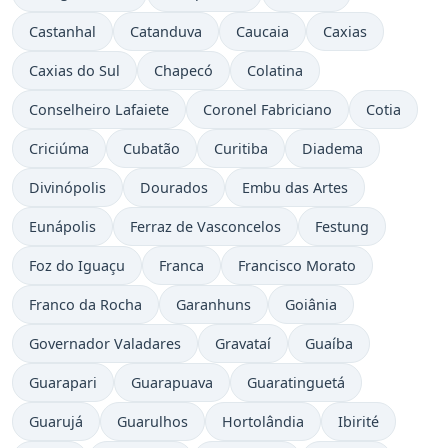
Castanhal
Catanduva
Caucaia
Caxias
Caxias do Sul
Chapecó
Colatina
Conselheiro Lafaiete
Coronel Fabriciano
Cotia
Criciúma
Cubatão
Curitiba
Diadema
Divinópolis
Dourados
Embu das Artes
Eunápolis
Ferraz de Vasconcelos
Festung
Foz do Iguaçu
Franca
Francisco Morato
Franco da Rocha
Garanhuns
Goiânia
Governador Valadares
Gravataí
Guaíba
Guarapari
Guarapuava
Guaratinguetá
Guarujá
Guarulhos
Hortolândia
Ibirité