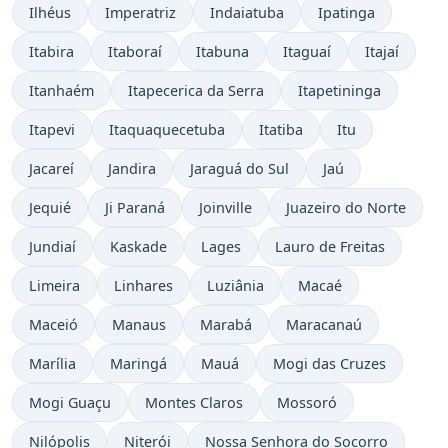
Ilhéus
Imperatriz
Indaiatuba
Ipatinga
Itabira
Itaboraí
Itabuna
Itaguaí
Itajaí
Itanhaém
Itapecerica da Serra
Itapetininga
Itapevi
Itaquaquecetuba
Itatiba
Itu
Jacareí
Jandira
Jaraguá do Sul
Jaú
Jequié
Ji Paraná
Joinville
Juazeiro do Norte
Jundiaí
Kaskade
Lages
Lauro de Freitas
Limeira
Linhares
Luziânia
Macaé
Maceió
Manaus
Marabá
Maracanaú
Marília
Maringá
Mauá
Mogi das Cruzes
Mogi Guaçu
Montes Claros
Mossoró
Nilópolis
Niterói
Nossa Senhora do Socorro