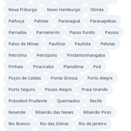
Nova Friburgo
Novo Hamburgo
Olinda
Palhoça
Palmas
Paranaguá
Parauapebas
Parnaíba
Parnamirim
Passo Fundo
Passos
Patos de Minas
Paulínia
Paulista
Pelotas
Petrolina
Petrópolis
Pindamonhangaba
Pinhais
Piracicaba
Planaltina
Poá
Poços de Caldas
Ponta Grossa
Porto Alegre
Porto Seguro
Pouso Alegre
Praia Grande
Präsident Prudente
Queimados
Recife
Resende
Ribeirão das Neves
Ribeirão Pires
Rio Branco
Rio das Ostras
Rio de Janeiro