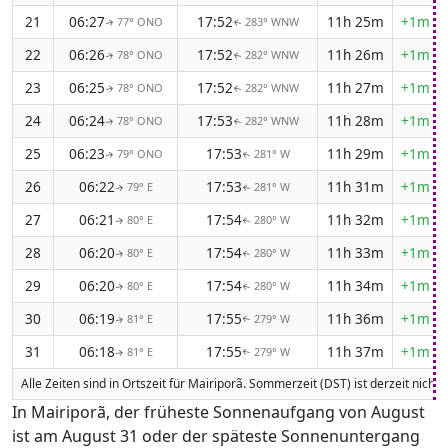
21
06:27
17:52
11h 25m
+1m 1
77° ONO
283° WNW
↑
↑
22
06:26
17:52
11h 26m
+1m 1
78° ONO
282° WNW
↑
↑
23
06:25
17:52
11h 27m
+1m 1
78° ONO
282° WNW
↑
↑
24
06:24
17:53
11h 28m
+1m 1
78° ONO
282° WNW
↑
↑
25
06:23
17:53
11h 29m
+1m 1
79° ONO
281° W
↑
↑
26
06:22
17:53
11h 31m
+1m 1
79° E
281° W
↑
↑
27
06:21
17:54
11h 32m
+1m 1
80° E
280° W
↑
↑
28
06:20
17:54
11h 33m
+1m 1
80° E
280° W
↑
↑
29
06:20
17:54
11h 34m
+1m 1
80° E
280° W
↑
↑
30
06:19
17:55
11h 36m
+1m 1
81° E
279° W
↑
↑
31
06:18
17:55
11h 37m
+1m 1
81° E
279° W
↑
↑
Alle Zeiten sind in Ortszeit für Mairiporã. Sommerzeit (DST) ist derzeit nicht
In Mairiporã, der früheste Sonnenaufgang von August
ist am August 31 oder der späteste Sonnenuntergang