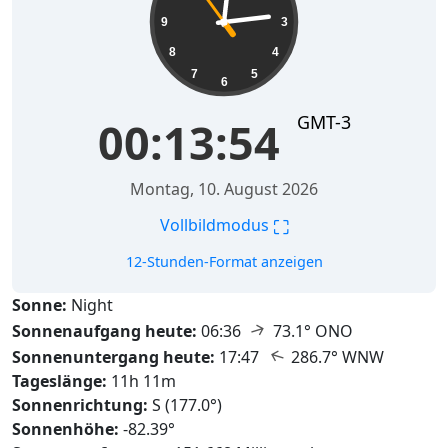
9
3
8
4
7
5
6
GMT-3
00:13:55
Montag, 10. August 2026
⛶
Vollbildmodus
12-Stunden-Format anzeigen
Sonne:
Night
↑
Sonnenaufgang heute:
06:36
73.1° ONO
↑
Sonnenuntergang heute:
17:47
286.7° WNW
Tageslänge:
11h 11m
Sonnenrichtung:
S (177.0°)
Sonnenhöhe:
-82.39°