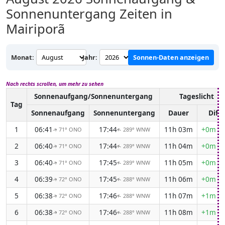
Sonnenuntergang Zeiten in
Mairiporã
Monat:
Jahr:
Sonnen-Daten anzeigen
Nach rechts scrollen, um mehr zu sehen
Sonnenaufgang/Sonnenuntergang
Tageslicht
Tag
Sonnenaufgang
Sonnenuntergang
Dauer
Diff.
1
06:41
17:44
11h 03m
+0m 5
71° ONO
289° WNW
↑
↑
2
06:40
17:44
11h 04m
+0m 5
71° ONO
289° WNW
↑
↑
3
06:40
17:45
11h 05m
+0m 5
71° ONO
289° WNW
↑
↑
4
06:39
17:45
11h 06m
+0m 5
72° ONO
288° WNW
↑
↑
5
06:38
17:46
11h 07m
+1m 0
72° ONO
288° WNW
↑
↑
6
06:38
17:46
11h 08m
+1m 0
72° ONO
288° WNW
↑
↑