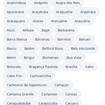
Ananindeua
Anápolis
Angra dos Reis
Apucarana
Araçatuba
Araguaína
Arapiraca
Araraquara
Araras
Araruama
Araucária
Assis
Atibaia
Bagé
Barbacena
Barra Mansa
Barreiras
Barretos
Barueri
Bauru
Belém
Belford Roxo
Belo Horizonte
Betim
Birigui
Blumenau
Boa Vista
Botucatu
Bragança Paulista
Brasília
Cabo
Cabo Frio
Cachoeirinha
Cachoeiro de Itapemirim
Camaçari
Campina Grande
Campinas
Canoas
Caraguatatuba
Carapicuíba
Caruaru