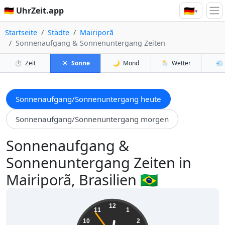
🇩🇪
🇩🇪 UhrZeit.app
▾
Startseite
Städte
Mairiporã
Sonnenaufgang & Sonnenuntergang Zeiten
⏱️
Zeit
☀️
Sonne
🌙
Mond
🌦️
Wetter
💨
Sonnenaufgang/Sonnenuntergang heute
Sonnenaufgang/Sonnenuntergang morgen
Sonnenaufgang &
Sonnenuntergang Zeiten in
Mairiporã, Brasilien 🇧🇷
00:13:55
12
11
1
10
2