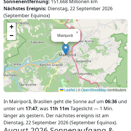
Sonnenentfernung:
151.668 Millionen km
Nächstes Ereignis:
Dienstag, 22 September 2026
(September Equinox)
+
×
−
Mairiporã
Leaflet
|
©
OpenStreetMap
contributors
In Mairiporã, Brasilien geht die Sonne auf um
06:36
und
unter um
17:47
, was
11h 11m
Tageslicht — 1 Min.
länger als gestern. Der nächstes ereignis ist am
Dienstag, 22 September 2026 (September Equinox).
August 2026
Sonnenaufgang &