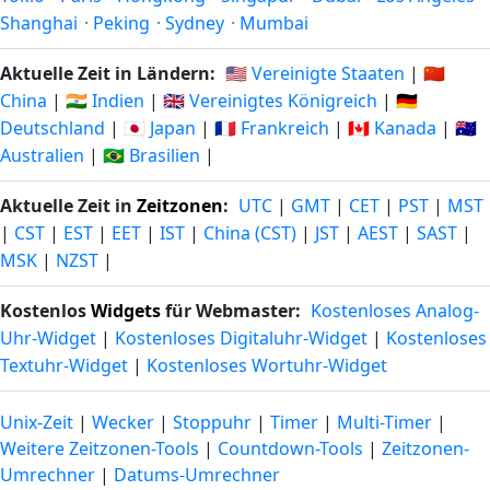
Shanghai
·
Peking
·
Sydney
·
Mumbai
Aktuelle Zeit in Ländern:
🇺🇸 Vereinigte Staaten
|
🇨🇳
China
|
🇮🇳 Indien
|
🇬🇧 Vereinigtes Königreich
|
🇩🇪
Deutschland
|
🇯🇵 Japan
|
🇫🇷 Frankreich
|
🇨🇦 Kanada
|
🇦🇺
Australien
|
🇧🇷 Brasilien
|
Aktuelle Zeit in
Zeitzonen
:
UTC
|
GMT
|
CET
|
PST
|
MST
|
CST
|
EST
|
EET
|
IST
|
China (CST)
|
JST
|
AEST
|
SAST
|
MSK
|
NZST
|
Kostenlos
Widgets
für Webmaster:
Kostenloses Analog-
Uhr-Widget
|
Kostenloses Digitaluhr-Widget
|
Kostenloses
Textuhr-Widget
|
Kostenloses Wortuhr-Widget
Unix-Zeit
|
Wecker
|
Stoppuhr
|
Timer
|
Multi-Timer
|
Weitere Zeitzonen-Tools
|
Countdown-Tools
|
Zeitzonen-
Umrechner
|
Datums-Umrechner