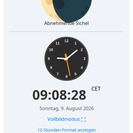
Abnehmende Sichel
09:08:29
12
11
1
10
2
9
3
8
4
7
5
6
CET
09:08:29
Sonntag, 9. August 2026
⛶
Vollbildmodus
12-Stunden-Format anzeigen