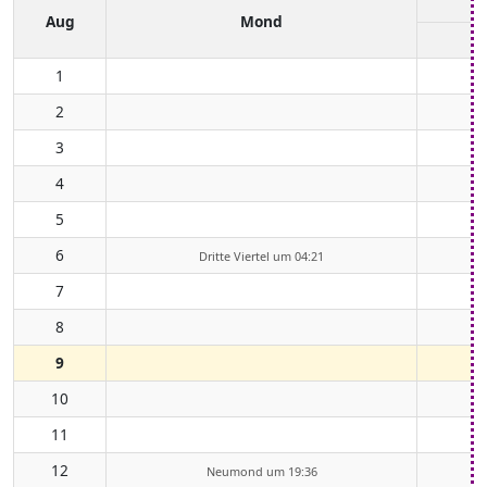
Aug
Mond
1
2
3
4
5
6
Dritte Viertel um 04:21
7
8
9
10
11
12
Neumond um 19:36