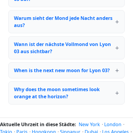
Warum sieht der Mond jede Nacht anders
aus?
Wann ist der nächste Vollmond von Lyon
03 aus sichtbar?
When is the next new moon for Lyon 03?
Why does the moon sometimes look
orange at the horizon?
Aktuelle Uhrzeit in diese Städte:
New York
·
London
·
Tokio
·
Paris
·
Hongkong
·
Singapur
·
Dubai
·
Los Angeles
·