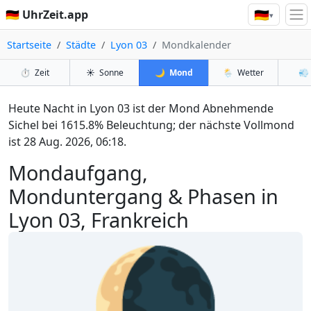
🇩🇪
🇩🇪 UhrZeit.app
▾
Startseite
Städte
Lyon 03
Mondkalender
⏱️
Zeit
☀️
Sonne
🌙
Mond
🌦️
Wetter
💨
Heute Nacht in Lyon 03 ist der Mond Abnehmende
Sichel bei 1615.8% Beleuchtung; der nächste Vollmond
ist 28 Aug. 2026, 06:18.
Mondaufgang,
Monduntergang & Phasen in
Lyon 03, Frankreich
🌘