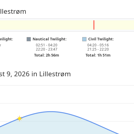
llestrøm
ilight:
Nautical Twilight:
Civil Twilight:
y
02:51 - 04:20
04:20 - 05:16
22:20 - 23:47
21:25 - 22:20
Total: 2h 56m
Total: 1h 51m
t 9, 2026
in Lillestrøm