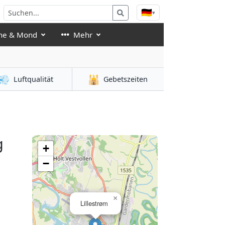
🇩🇪
▾
ne & Mond
Mehr
💨
🕌
Luftqualität
Gebetszeiten
g
+
−
×
Lillestrøm