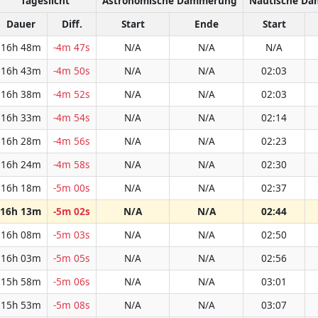
Tageslicht
Astronomische Dämmerung
Nautische D
Dauer
Diff.
Start
Ende
Start
16h 48m
-4m 47s
N/A
N/A
N/A
16h 43m
-4m 50s
N/A
N/A
02:03
16h 38m
-4m 52s
N/A
N/A
02:03
16h 33m
-4m 54s
N/A
N/A
02:14
16h 28m
-4m 56s
N/A
N/A
02:23
16h 24m
-4m 58s
N/A
N/A
02:30
16h 18m
-5m 00s
N/A
N/A
02:37
16h 13m
-5m 02s
N/A
N/A
02:44
16h 08m
-5m 03s
N/A
N/A
02:50
16h 03m
-5m 05s
N/A
N/A
02:56
15h 58m
-5m 06s
N/A
N/A
03:01
15h 53m
-5m 08s
N/A
N/A
03:07