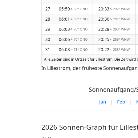
27
05:59
20:33
68° ONO
292° WNW
↑
↑
28
06:01
20:30
69° ONO
291° WNW
↑
↑
29
06:03
20:28
70° ONO
290° WNW
↑
↑
30
06:06
20:25
70° ONO
289° WNW
↑
↑
31
06:08
20:22
71° ONO
288° WNW
↑
↑
Alle Zeiten sind in Ortszeit für Lillestrøm. Die Zeit w
In Lillestrøm, der früheste Sonnenaufga
Sonnenaufgang/So
Jan
|
Feb
|
2026 Sonnen-Graph für Lille