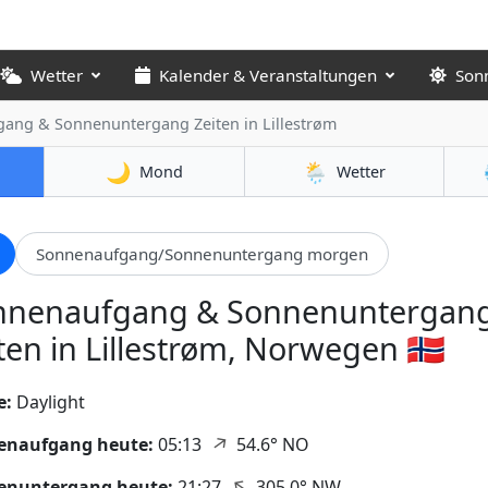
Wetter
Kalender & Veranstaltungen
Son
gang & Sonnenuntergang Zeiten
in Lillestrøm
🌙
🌦️
Mond
Wetter
Sonnenaufgang/Sonnenuntergang morgen
nnenaufgang & Sonnenuntergan
ten in Lillestrøm, Norwegen 🇳🇴
e:
Daylight
↑
enaufgang heute:
05:13
54.6° NO
↑
enuntergang heute:
21:27
305.0° NW