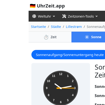
🇩🇪 UhrZeit.app
Weltuhr
Zeitzonen-Tools
Startseite
Städte
Lillestrøm
Sonnenauf
⏱️
☀️
Zeit
Sonne
Sonnenaufgang/Sonnenuntergang heute
So
Zei
10:13:16
12
11
1
10
2
Sonn
9
3
Sonn
8
4
7
5
6
Sonn