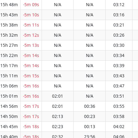
15h 48m
-5m 09s
N/A
N/A
03:12
15h 43m
-5m 10s
N/A
N/A
03:16
15h 38m
-5m 11s
N/A
N/A
03:21
15h 32m
-5m 12s
N/A
N/A
03:26
15h 27m
-5m 13s
N/A
N/A
03:30
15h 22m
-5m 14s
N/A
N/A
03:34
15h 17m
-5m 14s
N/A
N/A
03:39
15h 11m
-5m 15s
N/A
N/A
03:43
15h 06m
-5m 16s
N/A
N/A
03:47
15h 01m
-5m 16s
02:01
N/A
03:51
14h 56m
-5m 17s
02:01
00:36
03:55
14h 50m
-5m 17s
02:13
00:23
03:58
14h 45m
-5m 18s
02:23
00:13
04:02
14h 40m
-5m 18s
02:32
23:56
04:06