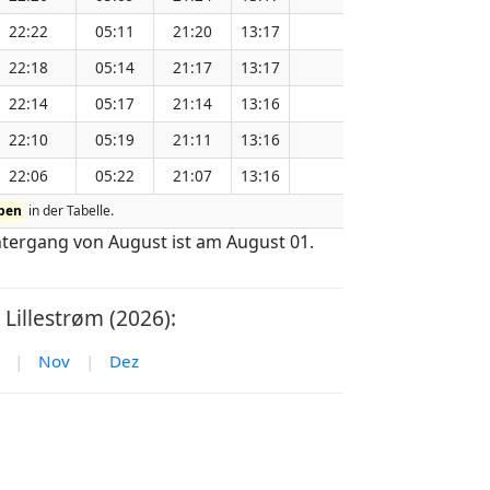
22:22
05:11
21:20
13:17
151.15
22:18
05:14
21:17
13:17
151.11
22:14
05:17
21:14
13:16
151.08
22:10
05:19
21:11
13:16
151.05
22:06
05:22
21:07
13:16
151.01
ben
in der Tabelle.
ntergang von August ist am August 01.
illestrøm (2026):
|
Nov
|
Dez