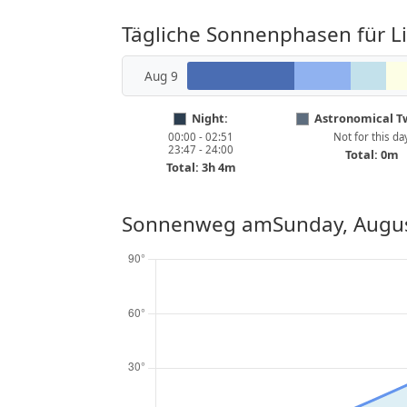
Tägliche Sonnenphasen für Li
Aug 9
Night:
Astronomical Tw
00:00 - 02:51
Not for this da
23:47 - 24:00
Total: 0m
Total: 3h 4m
Sonnenweg am
Sunday, Augus