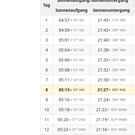
Sonnenaufgang/Sonnenuntergang
Tag
Sonnenaufgang
Sonnenuntergang
1
04:57
21:45
50° NO
310° NW
↑
↑
2
04:59
21:43
51° NO
309° NW
↑
↑
3
05:01
21:40
51° NO
308° NW
↑
↑
4
05:04
21:38
52° NO
308° NW
↑
↑
5
05:06
21:35
53° NO
307° NW
↑
↑
6
05:08
21:32
53° NO
306° NW
↑
↑
7
05:11
21:30
54° NO
306° NW
↑
↑
8
05:13
21:27
55° NO
305° NW
↑
↑
9
05:16
21:24
55° NO
304° NW
↑
↑
10
05:18
21:22
56° NO
304° WNW
↑
↑
11
05:20
21:19
57° ONO
303° WNW
↑
↑
12
05:23
21:16
57° ONO
302° WNW
↑
↑