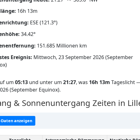
länge:
16h 13m
enrichtung:
ESE (121.3°)
enhöhe:
34.42°
enentfernung:
151.685 Millionen km
tes Ereignis:
Mittwoch, 23 September 2026 (September
ox)
auf um
05:13
und unter um
21:27
, was
16h 13m
Tageslicht —
2026 (September Equinox).
g & Sonnenuntergang Zeiten in Lill
-Daten anzeigen