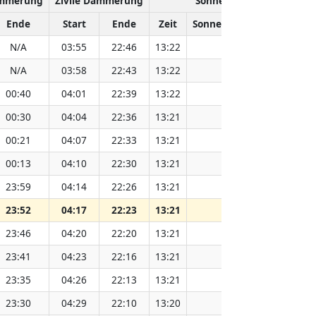
ämmerung
Zivile Dämmerung
Sonnenhöchststand
Ende
Start
Ende
Zeit
Sonnenentfernung (Mio. 
N/A
03:55
22:46
13:22
151.83
N/A
03:58
22:43
13:22
151.81
00:40
04:01
22:39
13:22
151.79
00:30
04:04
22:36
13:21
151.78
00:21
04:07
22:33
13:21
151.76
00:13
04:10
22:30
13:21
151.73
23:59
04:14
22:26
13:21
151.71
23:52
04:17
22:23
13:21
151.69
23:46
04:20
22:20
13:21
151.67
23:41
04:23
22:16
13:21
151.65
23:35
04:26
22:13
13:21
151.62
23:30
04:29
22:10
13:20
151.60