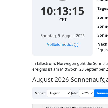
10:13:16
Tages
Sonn
CET
Sonn
Sonn
Sonntag, 9. August 2026
Nächs
⛶
Vollbildmodus
Equin
In Lillestrøm, Norwegen geht die Sonne 
ereignis ist am Mittwoch, 23 September 
August 2026
Sonnenaufgan
Monat:
Jahr:
Sonnen