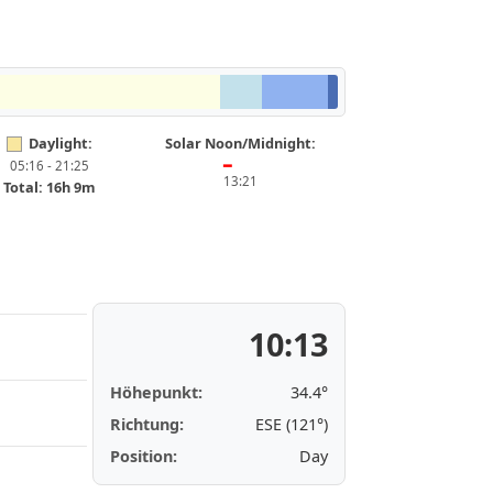
Daylight:
Solar Noon/Midnight:
05:16 - 21:25
━
13:21
Total: 16h 9m
10:13
Höhepunkt:
34.4°
Richtung:
ESE (121°)
Position:
Day