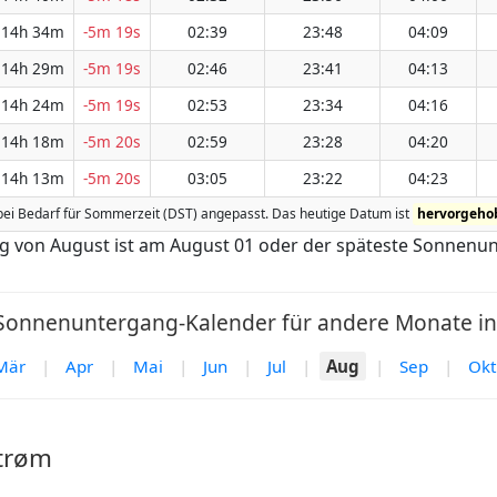
14h 34m
-5m 19s
02:39
23:48
04:09
14h 29m
-5m 19s
02:46
23:41
04:13
14h 24m
-5m 19s
02:53
23:34
04:16
14h 18m
-5m 20s
02:59
23:28
04:20
14h 13m
-5m 20s
03:05
23:22
04:23
ird bei Bedarf für Sommerzeit (DST) angepasst. Das heutige Datum ist
hervorgeho
ng von August ist am August 01 oder der späteste Sonnenu
nnenuntergang-Kalender für andere Monate in L
Mär
|
Apr
|
Mai
|
Jun
|
Jul
|
Aug
|
Sep
|
Okt
strøm