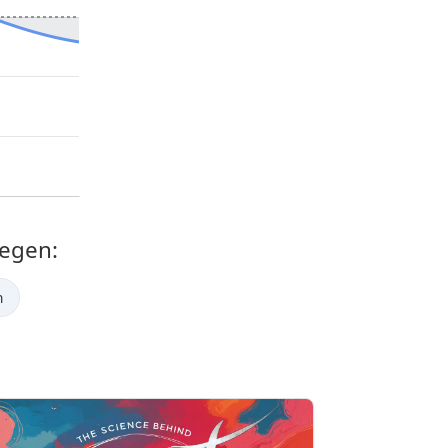
egen:
m