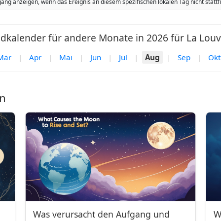
ang anzeigen, wenn das Ereignis an diesem spezifischen lokalen Tag nicht stat
kalender für andere Monate in 2026 für La Louv
Mär
|
Apr
|
Mai
|
Jun
|
Jul
|
Aug
|
Sep
|
Okt
n
Was verursacht den Aufgang und
W