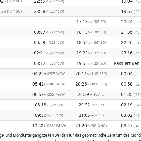
02
22:59
19:04
(128° SO)
(230° SW)
↑
↑
( 15.
13
23:28
19:53
(134° SO)
(225° SW)
↑
↑
( 12.
-
17:18
20:44
(138° SO)
↑
( 10.
00:07
18:13
21:35
(222° SW)
(138° SO)
↑
↑
( 10.
00:59
18:56
22:26
(222° SW)
(136° SO)
↑
↑
( 11.
02:01
19:28
23:16
(225° SW)
(132° SO)
↑
↑
( 14.
03:12
19:52
(230° SW)
(125° SO)
↑
↑
04:26
20:11
00:04
(237° WSW)
(118° ESO)
↑
↑
( 18.
05:42
20:26
00:50
(246° WSW)
(109° ESO)
( 22.
↑
↑
06:57
20:39
01:35
(255° WSW)
(100° E)
( 28.
↑
↑
08:13
20:52
02:19
(265° W)
(90° E)
( 34.
↑
↑
09:30
21:05
03:02
(275° W)
(80° E)
( 40.
↑
↑
10:48
21:20
03:47
(286° WNW)
(70° ONO)
( 47.
↑
↑
angs- und Monduntergangszeiten werden für das geometrische Zentrum des Mondes