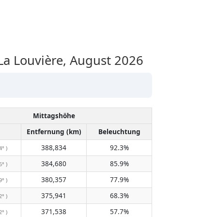
 Louvière, August 2026
Mittagshöhe
Entfernung (km)
Beleuchtung
388,834
92.3%
4° )
384,680
85.9%
6° )
380,357
77.9%
9° )
375,941
68.3%
2° )
371,538
57.7%
2° )