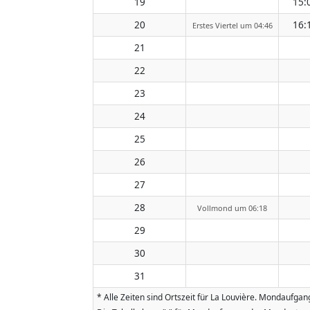
19
15:
20
16:
Erstes Viertel um 04:46
21
22
23
24
25
26
27
28
Vollmond um 06:18
29
30
31
* Alle Zeiten sind Ortszeit für La Louvière. Mondaufg