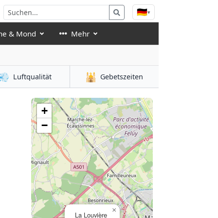
🇩🇪
▾
ne & Mond
Mehr
💨
🕌
Luftqualität
Gebetszeiten
+
−
×
La Louvière