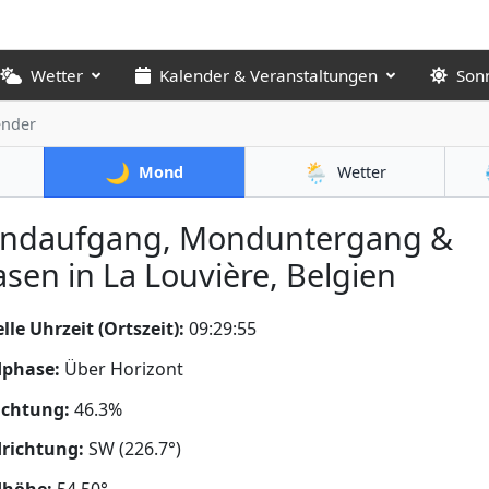
Wetter
Kalender & Veranstaltungen
Son
nder
🌙
🌦️
Mond
Wetter
ndaufgang, Monduntergang &
sen in La Louvière, Belgien
lle Uhrzeit (Ortszeit):
09:29:56
phase:
Über Horizont
uchtung:
46.3%
richtung:
SW (226.7°)