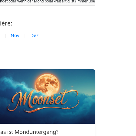
tfindet oder wenn der Mond polarkreisartig ist (immer über oder immer unter 
ière:
|
Nov
|
Dez
as ist Monduntergang?