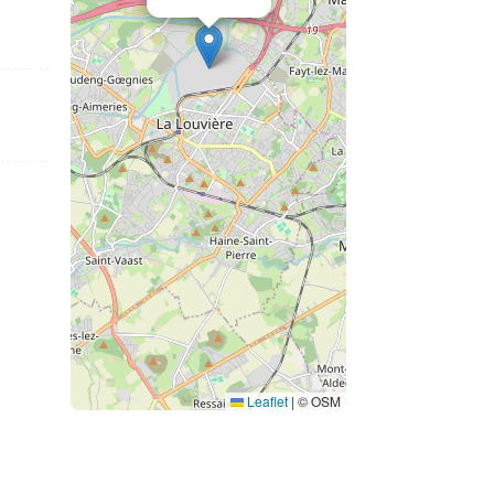
Leaflet
|
© OSM