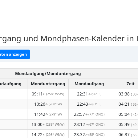
ang und Mondphasen-Kalender in La
ten anzeigen
Mondaufgang/Monduntergang
daufgang
Monduntergang
Mondaufgang
Zeit
09:11
22:31
03:38
(258° WSW)
(96° E)
( 30.
↑
↑
10:26
22:43
04:21
(268° W)
(87° E)
( 36.
↑
↑
11:42
22:57
05:04
(279° W)
(77° ONO)
( 42.
↑
↑
13:00
23:12
05:49
(289° WNW)
(67° ONO)
( 49.
↑
↑
14:22
23:32
06:37
(298° WNW)
(58° ONO)
↑
↑
( 55.