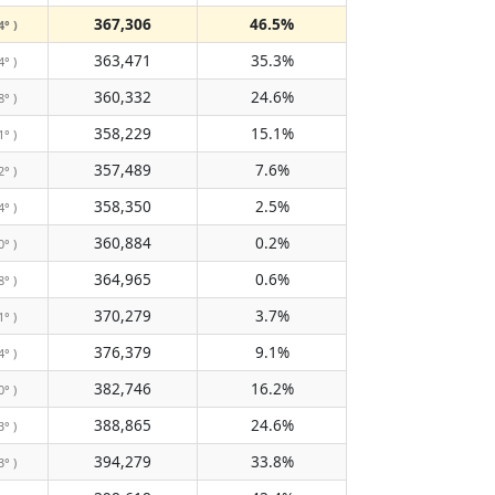
367,306
46.5%
4° )
363,471
35.3%
4° )
360,332
24.6%
8° )
358,229
15.1%
1° )
357,489
7.6%
2° )
358,350
2.5%
4° )
360,884
0.2%
0° )
364,965
0.6%
8° )
370,279
3.7%
1° )
376,379
9.1%
4° )
382,746
16.2%
0° )
388,865
24.6%
3° )
394,279
33.8%
3° )