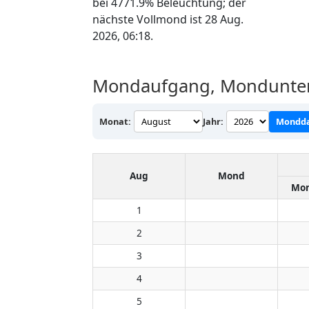
bei 4771.9% Beleuchtung; der
nächste Vollmond ist 28 Aug.
2026, 06:18.
Mondaufgang, Mondunterg
Monat:
Jahr:
Mondda
Aug
Mond
Mon
1
2
3
4
5