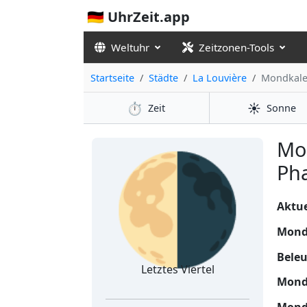
🇩🇪 UhrZeit.app
Weltuhr
Zeitzonen-Tools
Startseite
Städte
La Louvière
Mondkale
⏱️
☀️
Zeit
Sonne
🌗
Mo
Pha
Aktue
Mond
Bele
Letztes Viertel
Mond