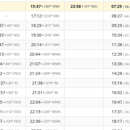
15:47
23:58
07:29
(307° NW)
(51° NO)
↑
↑
( 60.
-
17:12
08:27
(314° NW)
↑
( 64.
37
18:29
09:29
(45° NO)
(317° NW)
↑
↑
( 66.
33
19:30
10:34
(43° NO)
(316° NW)
↑
↑
( 67.
47
20:14
11:38
(45° NO)
(311° NW)
↑
↑
( 65.
13
20:44
12:39
(51° NO)
(303° WNW)
↑
↑
( 61.
44
21:07
13:36
(60° ONO)
(294° WNW)
↑
( 56.
↑
12
21:24
14:28
(70° ONO)
(284° WNW)
( 49.
↑
↑
:37
21:38
15:16
(81° E)
(274° W)
( 43.
↑
↑
:57
21:51
16:02
(92° E)
(263° W)
( 36.
↑
↑
15
22:04
16:47
(102° ESO)
(254° WSW)
( 30.
↑
↑
31
22:19
17:31
(112° ESO)
(245° WSW)
( 24.
↑
↑
47
22:36
18:17
(120° ESO)
(237° WSW)
↑
↑
( 19.