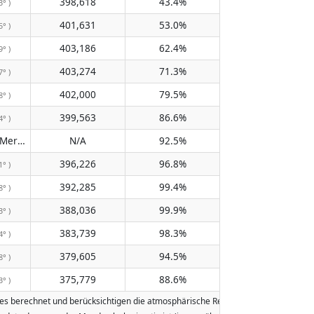
398,618
43.4%
3° )
401,631
53.0%
5° )
403,186
62.4%
9° )
403,274
71.3%
7° )
402,000
79.5%
8° )
399,563
86.6%
4° )
Passiert den Meridian nicht
N/A
92.5%
( N/A )
396,226
96.8%
1° )
392,285
99.4%
8° )
388,036
99.9%
3° )
383,739
98.3%
4° )
379,605
94.5%
8° )
375,779
88.6%
3° )
 berechnet und berücksichtigen die atmosphärische Refraktion der Erde. Daten b