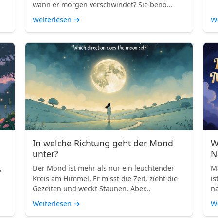
wann er morgen verschwindet? Sie benö...
Weiterlesen
→
We
In welche Richtung geht der Mond
W
unter?
N
,
Der Mond ist mehr als nur ein leuchtender
Ma
Kreis am Himmel. Er misst die Zeit, zieht die
is
Gezeiten und weckt Staunen. Aber...
nä
Weiterlesen
→
We