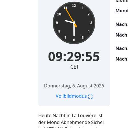
Mond
09:29:56
12
11
1
Mond
10
2
9
3
Näch
8
4
Näch
7
5
6
Näch
09:29:56
Näch
CET
Donnerstag, 6. August 2026
⛶
Vollbildmodus
Heute Nacht in La Louvière ist
der Mond Abnehmende Sichel